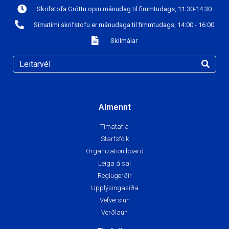
Skrifstofa Gróttu opin mánudag til fimmtudags, 11:30-14:30
Símatími skrifstofu er mánudaga til fimmtudags, 14:00 - 16:00
Skilmálar
Almennt
Tímatafla
Starfsfólk
Organization board
Leiga á sal
Reglugerðir
Upplýsingasíða
Vefverslun
Verðlaun