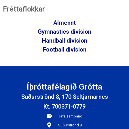
Fréttaflokkar
Almennt
Gymnastics division
Handball division
Football division
Íþróttafélagið Grótta
Suðurströnd 8, 170 Seltjarnarnes
Kt. 700371-0779
Hafa samband
Suðurströnd 8