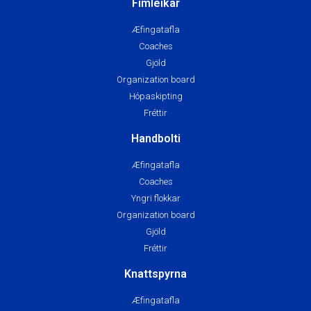
Fimleikar
Æfingatafla
Coaches
Gjöld
Organization board
Hópaskipting
Fréttir
Handbolti
Æfingatafla
Coaches
Yngri flokkar
Organization board
Gjöld
Fréttir
Knattspyrna
Æfingatafla