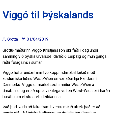
Viggó til Þýskalands
Grotta
01/04/2019
Gróttu-maðurinn Viggó Kristjánsson skrifaði í dag undir
samning við þýska úrvalsdeildarliðið Leipzig og mun ganga í
raðir félagsins í sumar.
Viggó hefur undanfarin tvö keppnistímabil leikið með
austurríska liðinu West-Wien en var áður hjá Randers í
Danmörku. Viggó er markahæsti maður West-Wien á
tímabilinu og er að spila virkilega vel en West-Wien er í harðri
baráttu um efstu sæti deildarinnar.
Það þarf varla að taka fram hversu mikið afrek það er að
semja við lið í þýska boltanum en deildin þar í landi er