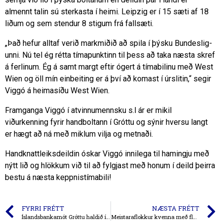
almennt talin sú sterkasta í heimi. Leipzig er í 15 sæti af 18
liðum og sem stendur 8 stigum frá fallsæti.
„Það hef­ur alltaf verið mark­miðið að spila í þýsku Bundeslig­
unni. Nú tel ég rétta tíma­punkt­inn til þess að taka næsta skref
á ferl­in­um. Ég á samt margt eft­ir ógert á tíma­bil­inu með West
Wien og öll mín ein­beit­ing er á því að kom­ast í úr­slit­in,“ seg­ir
Viggó á heimasíðu West Wien.
Framganga Viggó í atvinnumennsku s.l ár er mikil
viðurkenning fyrir handboltann í Gróttu og sýnir hversu langt
er hægt að ná með miklum vilja og metnaði.
Handknattleiksdeildin óskar Viggó innilega til hamingju með
nýtt lið og hlökkum við til að fylgjast með honum í deild þeirra
bestu á næsta keppnistímabili!
FYRRI FRÉTT
NÆSTA FRÉTT
Íslandsbankamót Gróttu haldið í annað sinn
Meistaraflokkur kvenna með flottan sigur á Aftureldingu