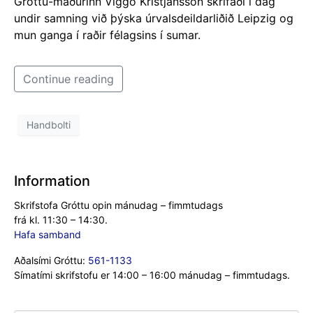
Gróttu-maðurinn Viggó Kristjánsson skrifaði í dag
undir samning við þýska úrvalsdeildarliðið Leipzig og
mun ganga í raðir félagsins í sumar.
Continue reading
Handbolti
Information
Skrifstofa Gróttu opin mánudag – fimmtudags
frá kl. 11:30 – 14:30.
Hafa samband
Aðalsími Gróttu:
561-1133
Símatími skrifstofu er 14:00 – 16:00 mánudag – fimmtudags.