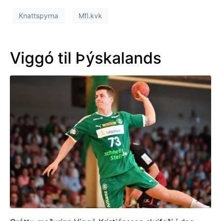
Knattspyrna
Mfl.kvk
Viggó til Þýskalands