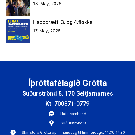
18. May, 2026
Happdrætti 3. og 4.flokks
17. May, 2026
Íþróttafélagið Grótta
Suðurströnd 8, 170 Seltjarnarnes
Kt. 700371-0779
Hafa samband
Suðurströnd 8
Skrifstofa Gróttu opin mánudag til fimmtudags, 11:30-14:30