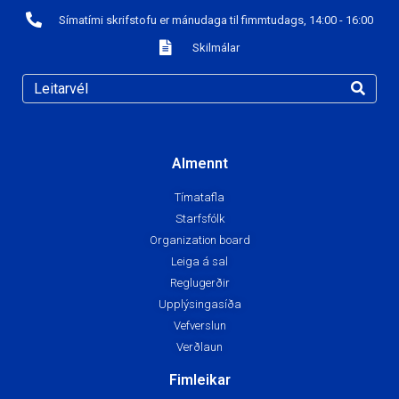
Símatími skrifstofu er mánudaga til fimmtudags, 14:00 - 16:00
Skilmálar
Almennt
Tímatafla
Starfsfólk
Organization board
Leiga á sal
Reglugerðir
Upplýsingasíða
Vefverslun
Verðlaun
Fimleikar