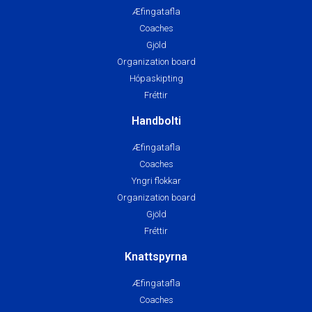
Æfingatafla
Coaches
Gjöld
Organization board
Hópaskipting
Fréttir
Handbolti
Æfingatafla
Coaches
Yngri flokkar
Organization board
Gjöld
Fréttir
Knattspyrna
Æfingatafla
Coaches