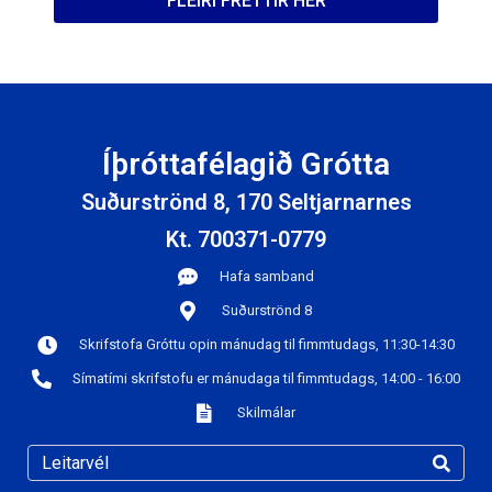
FLEIRI FRÉTTIR HÉR
Íþróttafélagið Grótta
Suðurströnd 8, 170 Seltjarnarnes
Kt. 700371-0779
Hafa samband
Suðurströnd 8
Skrifstofa Gróttu opin mánudag til fimmtudags, 11:30-14:30
Símatími skrifstofu er mánudaga til fimmtudags, 14:00 - 16:00
Skilmálar