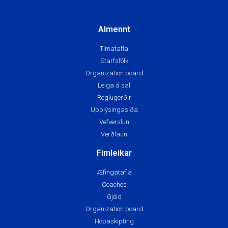
Almennt
Tímatafla
Starfsfólk
Organization board
Leiga á sal
Reglugerðir
Upplýsingasíða
Vefverslun
Verðlaun
Fimleikar
Æfingatafla
Coaches
Gjöld
Organization board
Hópaskipting