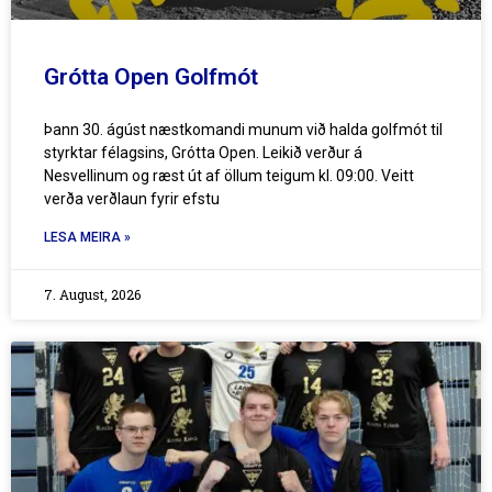
Grótta Open Golfmót
Þann 30. ágúst næstkomandi munum við halda golfmót til
styrktar félagsins, Grótta Open. Leikið verður á
Nesvellinum og ræst út af öllum teigum kl. 09:00. Veitt
verða verðlaun fyrir efstu
LESA MEIRA »
7. August, 2026