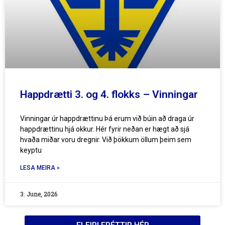
Happdrætti 3. og 4. flokks – Vinningar
Vinningar úr happdrættinu Þá erum við búin að draga úr
happdrættinu hjá okkur. Hér fyrir neðan er hægt að sjá
hvaða miðar voru dregnir. Við þökkum öllum þeim sem
keyptu
LESA MEIRA »
3. June, 2026