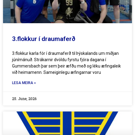
3.flokkur í draumaferð
3.flokkur karla fór í draumaferð til Þýskalands um miðjan
júnímánuð. Strákarnir dvöldu fyrstu fjóra dagana í
Gummersbach þar sem þeir æfðu með og léku æfingaleik
við heimamenn. Sameiginlegu æfingarnar voru
LESA MEIRA »
25. June, 2026