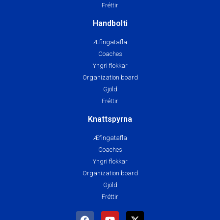
Fréttir
Handbolti
Æfingatafla
Coaches
Yngri flokkar
Organization board
Gjöld
Fréttir
Knattspyrna
Æfingatafla
Coaches
Yngri flokkar
Organization board
Gjöld
Fréttir