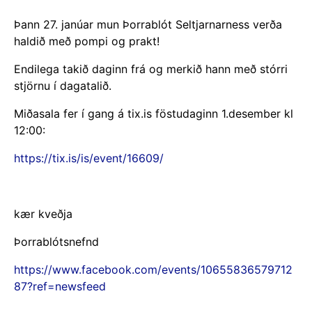
Þann 27. janúar mun Þorrablót Seltjarnarness verða
haldið með pompi og prakt!
Endilega takið daginn frá og merkið hann með stórri
stjörnu í dagatalið.
Miðasala fer í gang á tix.is föstudaginn 1.desember kl
12:00:
https://tix.is/is/event/16609/
kær kveðja
Þorrablótsnefnd
https://www.facebook.com/events/10655836579712
87?ref=newsfeed