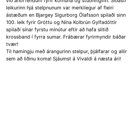
við áhorfendum fyrir komuna og stuðninginn. Síðasti
leikurinn hjá stelpnunum var merkilegur af fleiri
ástæðum en Bjargey Sigurborg Ólafsson spilaði sinn
100. leik fyrir Gróttu og Nína Kolbrún Gylfadóttir
spilaði sínar fyrstu mínútur eftir að hafa slitið
krossband í fyrra sumar. Frábærar fyrirmyndir báðar
tvær!
Til hamingju með árangurinn stelpur, þjálfarar og allir
sem að liðinu koma! Sjáumst á Vivaldi á næsta ári!
Mfl.kvk
Mót
1
2
3
...
10
Next
Information