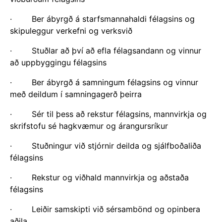
· Ber ábyrgð á starfsmannahaldi félagsins og
skipuleggur verkefni og verksvið
· Stuðlar að því að efla félagsandann og vinnur
að uppbyggingu félagsins
· Ber ábyrgð á samningum félagsins og vinnur
með deildum í samningagerð þeirra
· Sér til þess að rekstur félagsins, mannvirkja og
skrifstofu sé hagkvæmur og árangursríkur
· Stuðningur við stjórnir deilda og sjálfboðaliða
félagsins
· Rekstur og viðhald mannvirkja og aðstaða
félagsins
· Leiðir samskipti við sérsambönd og opinbera
aðila