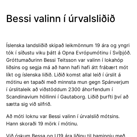
Bessi valinn í úrvalsliðið
Íslenska landsliðið skipað leikmönnum 19 ára og yngri
tók í síðustu viku þátt á Opna Evrópumótinu í Svíþjóð.
Gróttumaðurinn Bessi Teitsson var valinn í lokahóp
liðsins og segja má að hann hafi hafi átt frábært mót
líkt og íslenska liðið. Liðið komst allal leið í úrslit á
mótinu en tapaði með minnsta mun gegn Spánverjum
í úrslitaleik að viðstöddum 2300 áhorfendum í
Scandinavium höllinni í Gautaborg. Liðið þurfti því að
sætta sig við silfrið.
Að móti loknu var Bessi valinn í úrvalslið mótsins.
Hann skoraði 19 mörk í mótinu.
Við óskum Bessa og U19 ára liðinu til hamingju með