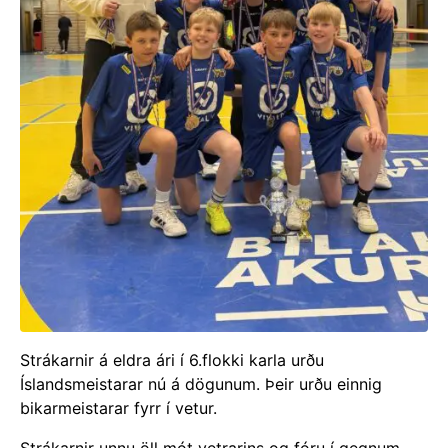
Strákarnir á eldra ári í 6.flokki karla urðu
Íslandsmeistarar nú á dögunum. Þeir urðu einnig
bikarmeistarar fyrr í vetur.