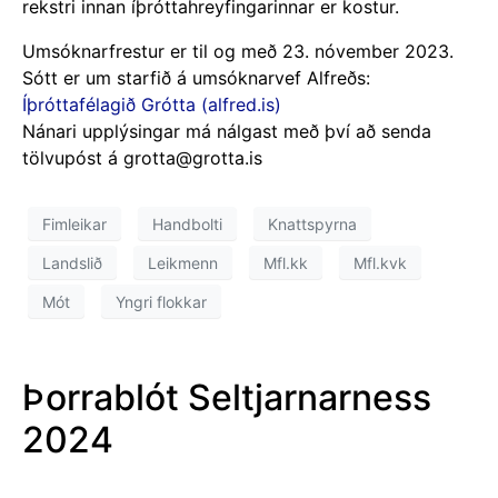
rekstri innan íþróttahreyfingarinnar er kostur.
Umsóknarfrestur er til og með 23. nóvember 2023.
Sótt er um starfið á umsóknarvef Alfreðs:
Í
þróttafélagið Grótta (alfred.is)
Nánari upplýsingar má nálgast með því að senda
tölvupóst á
grotta@grotta.is
Fimleikar
Handbolti
Knattspyrna
Landslið
Leikmenn
Mfl.kk
Mfl.kvk
Mót
Yngri flokkar
Þorrablót Seltjarnarness
2024