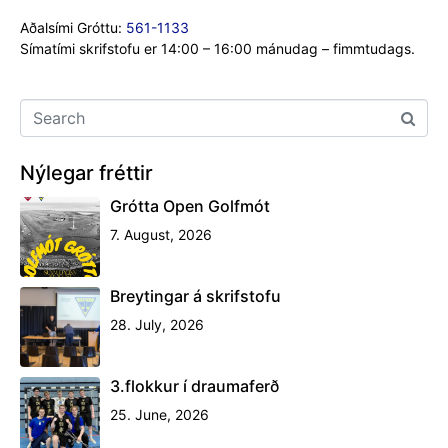
3.flokkur í draumaferð
25. June, 2026
Nespósturinn
16. June, 2026
Happdrætti 3. og 4. flokks – Vinningar
3. June, 2026
Lokahóf Handknattleiksdeildar Gróttu
18. May, 2026