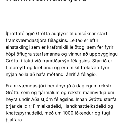
Íþróttafélagið Grótta auglýsir til umsóknar starf
framkvæmdastjóra félagsins. Leitað er eftir
einstaklingi sem er kraftmikill leiðtogi sem fer fyrir
hópi öflugra starfsmanna og vinnur að uppbyggingu
Gróttu í takti við framtíðarsýn félagsins. Starfið er
fjölbreytt og krefjandi og eru mikil tækifæri fyrir
nýjan aðila að hafa mótandi áhrif á félagið.
Framkvæmdastjóri ber ábyrgð á daglegum rekstri
Gróttu sem og fjármálum og rekstri mannvirkja um
heyra undir Aðalstjórn félagsins. Innan Gróttu starfa
þrjár deildir; Fimleikadeild, Handknattleiksdeild og
Knattspyrnudeild, með um 1000 iðkendur og tugi
þjálfara.