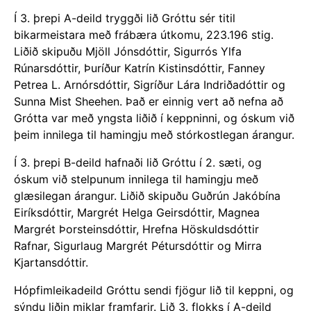
Í 3. þrepi A-deild tryggði lið Gróttu sér titil
bikarmeistara með frábæra útkomu, 223.196 stig.
Liðið skipuðu Mjöll Jónsdóttir, Sigurrós Ylfa
Rúnarsdóttir, Þuríður Katrín Kistinsdóttir, Fanney
Petrea L. Arnórsdóttir, Sigríður Lára Indriðadóttir og
Sunna Mist Sheehen. Það er einnig vert að nefna að
Grótta var með yngsta liðið í keppninni, og óskum við
þeim innilega til hamingju með stórkostlegan árangur.
Í 3. þrepi B-deild hafnaði lið Gróttu í 2. sæti, og
óskum við stelpunum innilega til hamingju með
glæsilegan árangur. Liðið skipuðu Guðrún Jakóbína
Eiríksdóttir, Margrét Helga Geirsdóttir, Magnea
Margrét Þorsteinsdóttir, Hrefna Höskuldsdóttir
Rafnar, Sigurlaug Margrét Pétursdóttir og Mirra
Kjartansdóttir.
Hópfimleikadeild Gróttu sendi fjögur lið til keppni, og
sýndu liðin miklar framfarir. Lið 3. flokks í A-deild