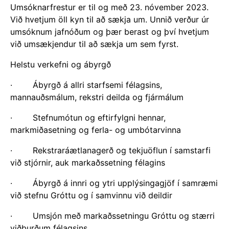
Umsóknarfrestur er til og með 23. nóvember 2023.
Við hvetjum öll kyn til að sækja um. Unnið verður úr
umsóknum jafnóðum og þær berast og því hvetjum
við umsækjendur til að sækja um sem fyrst.
Helstu verkefni og ábyrgð
· Ábyrgð á allri starfsemi félagsins,
mannauðsmálum, rekstri deilda og fjármálum
· Stefnumótun og eftirfylgni hennar,
markmiðasetning og ferla- og umbótarvinna
· Rekstraráætlanagerð og tekjuöflun í samstarfi
við stjórnir, auk markaðssetning félagins
· Ábyrgð á innri og ytri upplýsingagjöf í samræmi
við stefnu Gróttu og í samvinnu við deildir
· Umsjón með markaðssetningu Gróttu og stærri
viðburðum félagsins