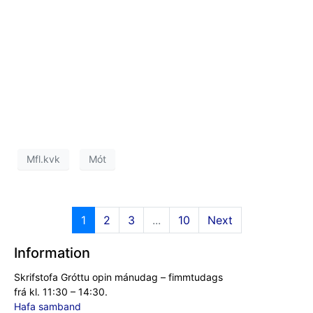
Skrifstofa Gróttu opin mánudag – fimmtudags
frá kl. 11:30 – 14:30.
Hafa samband
Aðalsími Gróttu:
561-1133
Símatími skrifstofu er 14:00 – 16:00 mánudag – fimmtudags.
Nýlegar fréttir
Grótta Open Golfmót
7. August, 2026
Breytingar á skrifstofu
28. July, 2026