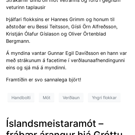
Strákarnir unnu öll mót vetrarins og fóru í gegnum
veturinn taplausir
Þjálfari flokksins er Hannes Grimm og honum til
aðstoðar eru Bessi Teitsson, Gísli Örn Alfreðsson,
Kristján Ólafur Gíslason og Oliver Örtenblad
Bergmann.
Á myndina vantar Gunnar Egil Davíðsson en hann var
með strákunum á facetime í verðlaunaafhendingunni
eins og sjá má á myndinni.
Framtíðin er svo sannalega björt!
Handbolti
Mót
Verðlaun
Yngri flokkar
Íslandsmeistaramót –
frábær árangur hjá Gróttu