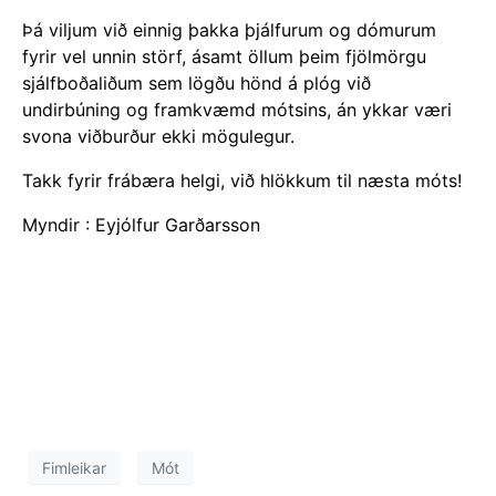
Þá viljum við einnig þakka þjálfurum og dómurum
fyrir vel unnin störf, ásamt öllum þeim fjölmörgu
sjálfboðaliðum sem lögðu hönd á plóg við
undirbúning og framkvæmd mótsins, án ykkar væri
svona viðburður ekki mögulegur.
Takk fyrir frábæra helgi, við hlökkum til næsta móts!
Myndir : Eyjólfur Garðarsson
Fimleikar
Mót