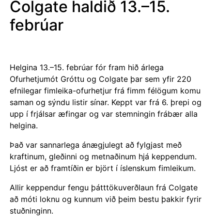
Colgate haldið 13.–15.
febrúar
Helgina 13.–15. febrúar fór fram hið árlega
Ofurhetjumót Gróttu og Colgate þar sem yfir 220
efnilegar fimleika-ofurhetjur frá fimm félögum komu
saman og sýndu listir sínar. Keppt var frá 6. þrepi og
upp í frjálsar æfingar og var stemningin frábær alla
helgina.
Það var sannarlega ánægjulegt að fylgjast með
kraftinum, gleðinni og metnaðinum hjá keppendum.
Ljóst er að framtíðin er björt í íslenskum fimleikum.
Allir keppendur fengu þátttökuverðlaun frá Colgate
að móti loknu og kunnum við þeim bestu þakkir fyrir
stuðninginn.