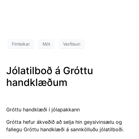
Fimleikar
Mót
Verðlaun
Jólatilboð á Gróttu
handklæðum
Gróttu handklæði í jólapakkann
Grótta hefur ákveðið að selja hin geysivinsælu og
fallegu Gróttu handklæði á sannkölluðu jólatilboði.