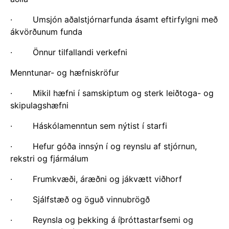
· Umsjón aðalstjórnarfunda ásamt eftirfylgni með
ákvörðunum funda
· Önnur tilfallandi verkefni
Menntunar- og hæfniskröfur
· Mikil hæfni í samskiptum og sterk leiðtoga- og
skipulagshæfni
· Háskólamenntun sem nýtist í starfi
· Hefur góða innsýn í og reynslu af stjórnun,
rekstri og fjármálum
· Frumkvæði, áræðni og jákvætt viðhorf
· Sjálfstæð og öguð vinnubrögð
· Reynsla og þekking á íþróttastarfsemi og