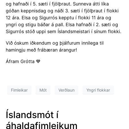
og hafnaði í 5. sæti í fjölþraut. Sunneva átti líka
góðan keppnisdag og náði 3. sæti í fjölþraut í flokki
12 ára. Elsa og Sigurrós kepptu í flokki 11 ára og
yngri og stigu báðar á pall. Elsa hafnaði í 2. sæti og
Sigurrós stóð uppi sem Íslandsmeistari í sínum flokki.
Við óskum iðkendum og þjálfurum innilega til
hamingju með frábæran árangur!
Áfram Grótta 💙
Fimleikar
Mót
Verðlaun
Yngri flokkar
Íslandsmót í
áhaldafimleikum