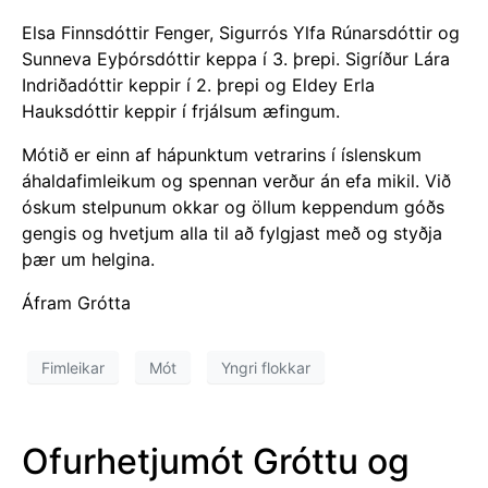
Elsa Finnsdóttir Fenger, Sigurrós Ylfa Rúnarsdóttir og
Sunneva Eyþórsdóttir keppa í 3. þrepi. Sigríður Lára
Indriðadóttir keppir í 2. þrepi og Eldey Erla
Hauksdóttir keppir í frjálsum æfingum.
Mótið er einn af hápunktum vetrarins í íslenskum
áhaldafimleikum og spennan verður án efa mikil. Við
óskum stelpunum okkar og öllum keppendum góðs
gengis og hvetjum alla til að fylgjast með og styðja
þær um helgina.
Áfram Grótta
Fimleikar
Mót
Yngri flokkar
Ofurhetjumót Gróttu og