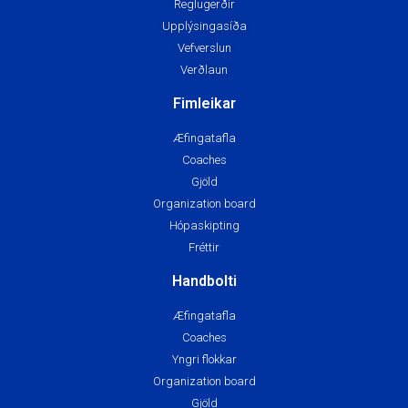
Yngri flokkar
Organization board
Gjöld
Fréttir
Knattspyrna
Æfingatafla
Coaches
Yngri flokkar
Organization board
Gjöld
Fréttir
Íþróttafélagið Grótta © Allur réttur áskilinn | Ljósmyndir © Eyjólfur
Garðarsson