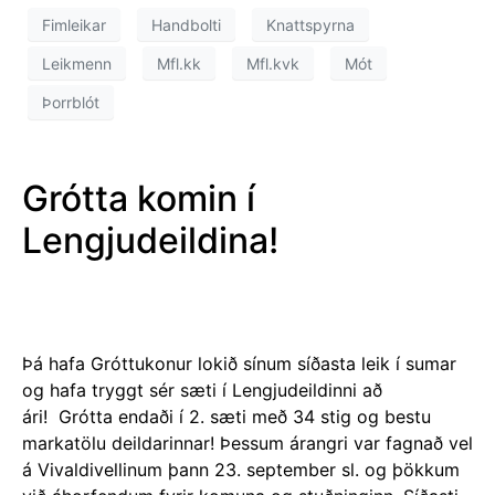
Fimleikar
Handbolti
Knattspyrna
Leikmenn
Mfl.kk
Mfl.kvk
Mót
Þorrblót
Grótta komin í
Lengjudeildina!
Þá hafa Gróttukonur lokið sínum síðasta leik í sumar
og hafa tryggt sér sæti í Lengjudeildinni að
ári! Grótta endaði í 2. sæti með 34 stig og bestu
markatölu deildarinnar! Þessum árangri var fagnað vel
á Vivaldivellinum þann 23. september sl. og þökkum