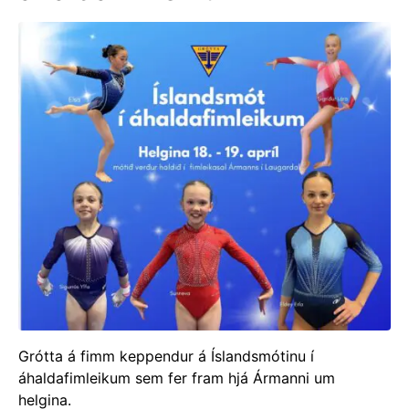
Grótta á fimm keppendur á Íslandsmótinu í
áhaldafimleikum sem fer fram hjá Ármanni um
helgina.