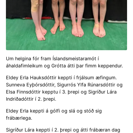
Um helgina fór fram Íslandsmeistaramót í
áhaldafimleikum og Grótta átti þar fimm keppendur.
Eldey Erla Hauksdóttir keppti í frjálsum æfingum.
Sunneva Eyþórsdóttir, Sigurrós Ylfa Rúnarsdóttir og
Elsa Finnsdóttir kepptu í 3. þrepi og Sigríður Lára
Indriðadóttir í 2. þrepi.
Eldey Erla keppti á gólfi og slá og stóð sig
frábærlega.
Sigríður Lára keppti í 2. þrepi og átti frábæran dag