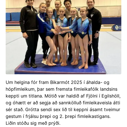
Um helgina fór fram Bikarmót 2025 í áhalda- og
hópfimleikum, þar sem fremsta fimleikafólk landsins
keppti um titlana. Mótið var haldið af Fjölni í Egilshöll,
og óhætt er að segja að sannkölluð fimleikaveisla átti
sér stað. Grótta sendi sex lið til keppni ásamt tveimur
gestum í frjálsu þrepi og 2. þrepi fimleikastigans.
Liðin stóðu sig með prýði.