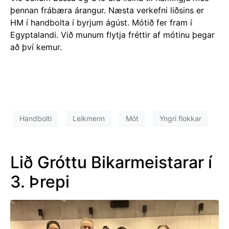
þennan frábæra árangur. Næsta verkefni liðsins er
HM í handbolta í byrjum ágúst. Mótið fer fram í
Egyptalandi. Við munum flytja fréttir af mótinu þegar
að því kemur.
Handbolti
Leikmenn
Mót
Yngri flokkar
Lið Gróttu Bikarmeistarar í
3. Þrepi