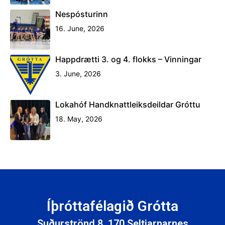
Íþróttafélagið Grótta
Suðurströnd 8, 170 Seltjarnarnes
Kt. 700371-0779
Hafa samband
Suðurströnd 8
Skrifstofa Gróttu opin mánudag til fimmtudags, 11:30-14:30
Símatími skrifstofu er mánudaga til fimmtudags, 14:00 - 16:00
Skilmálar
Almennt
Tímatafla
Starfsfólk