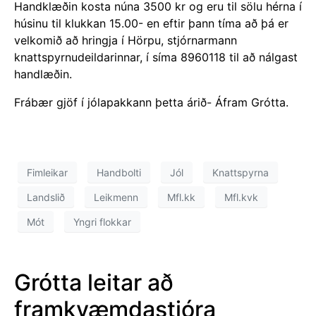
Handklæðin kosta núna 3500 kr og eru til sölu hérna í
húsinu til klukkan 15.00- en eftir þann tíma að þá er
velkomið að hringja í Hörpu, stjórnarmann
knattspyrnudeildarinnar, í síma 8960118 til að nálgast
handlæðin.
Frábær gjöf í jólapakkann þetta árið- Áfram Grótta.
Fimleikar
Handbolti
Jól
Knattspyrna
Landslið
Leikmenn
Mfl.kk
Mfl.kvk
Mót
Yngri flokkar
Grótta leitar að
framkvæmdastjóra