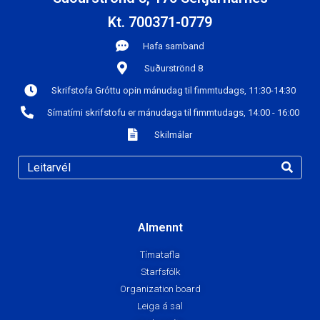
Organization board
Leiga á sal
Reglugerðir
Upplýsingasíða
Vefverslun
Verðlaun
Fimleikar
Æfingatafla
Coaches
Gjöld
Organization board
Hópaskipting
Fréttir
Handbolti
Æfingatafla
Coaches