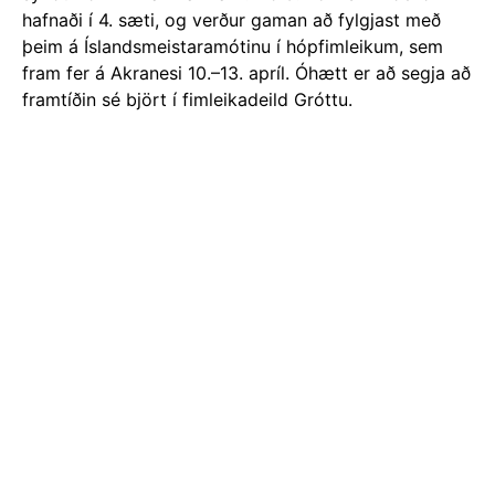
hafnaði í 4. sæti, og verður gaman að fylgjast með
þeim á Íslandsmeistaramótinu í hópfimleikum, sem
fram fer á Akranesi 10.–13. apríl. Óhætt er að segja að
framtíðin sé björt í fimleikadeild Gróttu.