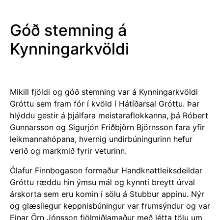
Góð stemning á
Kynningarkvöldi
Mikill fjöldi og góð stemning var á Kynningarkvöldi
Gróttu sem fram fór í kvöld í Hátíðarsal Gróttu. Þar
hlýddu gestir á þjálfara meistaraflokkanna, þá Róbert
Gunnarsson og Sigurjón Friðbjörn Björnsson fara yfir
leikmannahópana, hvernig undirbúningurinn hefur
verið og markmið fyrir veturinn.
Ólafur Finnbogason formaður Handknattleiksdeildar
Gróttu ræddu hin ýmsu mál og kynnti breytt úrval
árskorta sem eru komin í sölu á Stubbur appinu. Nýr
og
glæsilegur keppnisbúningur var frumsýndur og var
Einar Örn Jónsson fjölmiðlamaður með létta tölu um