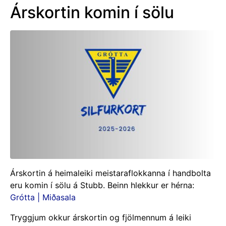
Árskortin komin í sölu
Árskortin á heimaleiki meistaraflokkanna í handbolta
eru komin í sölu á Stubb. Beinn hlekkur er hérna:
Grótta | Miðasala
Tryggjum okkur árskortin og fjölmennum á leiki