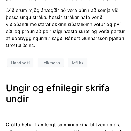
„Við erum mjög ánægðir að vera búnir að semja við
þessa ungu stráka. Þessir strákar hafa verið
viðloðandi meistaraflokkinn síðastliðinn vetur og því
eðlileg þróun að þeir stígi næsta skref og verði partur
af uppbyggingunni,“ sagði Róbert Gunnarsson þjálfari
Gróttuliðsins.
Handbolti
Leikmenn
Mfl.kk
Ungir og efnilegir skrifa
undir
Grótta hefur framlengt samninga sína til tveggja ára