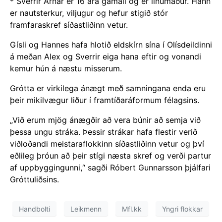
* Sverrir Arnar er 16 ára gamall og er línumaður. Hann
er nautsterkur, viljugur og hefur stigið stór
framfaraskref síðastliðinn vetur.
Gísli og Hannes hafa hlotið eldskírn sína í Olísdeildinni
á meðan Alex og Sverrir eiga hana eftir og vonandi
kemur hún á næstu misserum.
Grótta er virkilega ánægt með samningana enda eru
þeir mikilvægur liður í framtíðaráformum félagsins.
„Við erum mjög ánægðir að vera búnir að semja við
þessa ungu stráka. Þessir strákar hafa flestir verið
viðloðandi meistaraflokkinn síðastliðinn vetur og því
eðlileg þróun að þeir stígi næsta skref og verði partur
af uppbyggingunni,“ sagði Róbert Gunnarsson þjálfari
Gróttuliðsins.
Handbolti
Leikmenn
Mfl.kk
Yngri flokkar