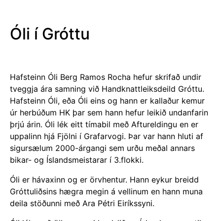
Óli í Gróttu
Hafsteinn Óli Berg Ramos Rocha hefur skrifað undir
tveggja ára samning við Handknattleiksdeild Gróttu.
Hafsteinn Óli, eða Óli eins og hann er kallaður kemur
úr herbúðum HK þar sem hann hefur leikið undanfarin
þrjú árin. Óli lék eitt tímabil með Aftureldingu en er
uppalinn hjá Fjölni í Grafarvogi. Þar var hann hluti af
sigursælum 2000-árgangi sem urðu meðal annars
bikar- og Íslandsmeistarar í 3.flokki.
Óli er hávaxinn og er örvhentur. Hann eykur breidd
Gróttuliðsins
hægra megin á vellinum en hann muna
deila stöðunni með Ara Pétri Eiríkssyni.