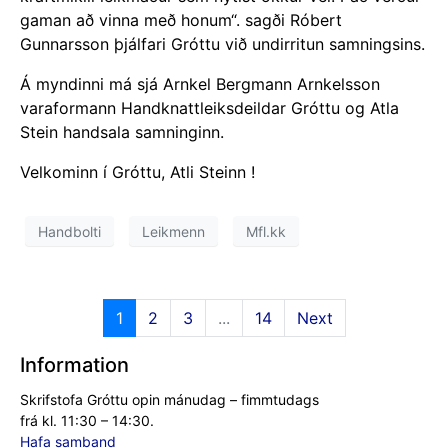
gaman að vinna með honum“. sagði Róbert
Gunnarsson þjálfari Gróttu við undirritun samningsins.
Á myndinni má sjá Arnkel Bergmann Arnkelsson
varaformann Handknattleiksdeildar Gróttu og Atla
Stein handsala samninginn.
Velkominn í Gróttu, Atli Steinn !
Handbolti
Leikmenn
Mfl.kk
1
2
3
...
14
Next
Information
Skrifstofa Gróttu opin mánudag – fimmtudags
frá kl. 11:30 – 14:30.
Hafa samband