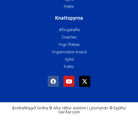
Fréttir
Knattspyrna
Æfingatafla
Coaches
Yngri flokkar
Organization board
Gjöld
Fréttir
Íþróttafélagið Grótta © Allur réttur áskilinn | Ljósmyndir © Eyjólfur
Garðarsson