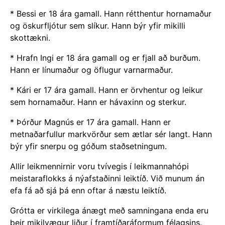
*
Bessi er 18 ára gamall. Hann rétthentur hornamaður
og öskurfljótur sem slíkur. Hann býr yfir mikilli
skottækni.
* Hrafn Ingi er 18 ára gamall og er fjall að burðum.
Hann er línumaður og öflugur varnarmaður.
* Kári er 17 ára gamall. Hann er örvhentur og leikur
sem hornamaður. Hann er hávaxinn og sterkur.
* Þórður Magnús er 17 ára gamall. Hann er
metnaðarfullur markvörður sem ætlar sér langt. Hann
býr yfir snerpu og góðum staðsetningum.
Allir leikmennirnir voru tvívegis í leikmannahópi
meistaraflokks á nýafstaðinni leiktíð. Við munum án
efa fá að sjá þá enn oftar á næstu leiktíð.
Grótta er virkilega ánægt með samningana enda eru
þeir mikilvægur liður í framtíðaráformum félagsins.