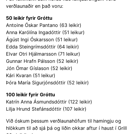
verðlaunaðir en það voru:
50 leikir fyrir Gróttu
Antoine Óskar Pantano (63 leikir)
Anna Karólína Ingadóttir (51 leikur)
Ágúst Ingi Óskarsson (51 leikur)
Edda Steingrímsdóttir (64 leikir)
Elvar Otri Hjálmarsson (71 leikur)
Gunnar Hrafn Pálsson (52 leikir)
Jón Ómar Gíslason (52 leikir)
Kári Kvaran (51 leikur)
Þóra María Sigurjónsdóttir (52 leikir)
100 leikir fyrir Gróttu
Katrín Anna Ásmundsdóttir (122 leikir)
Lilja Hrund Stefánsdóttir (107 leikir)
Við óskum þessum verðlaunahöfum til hamingju og
hlökkum til að sjá þá og liðin okkar aftur í haust í Grill