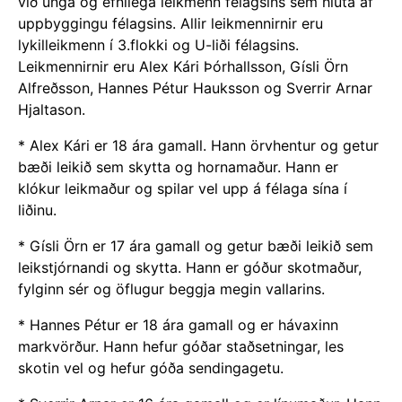
við unga og efnilega leikmenn félagsins sem hluta af
uppbyggingu félagsins. Allir leikmennirnir eru
lykilleikmenn í 3.flokki og U-liði félagsins.
Leikmennirnir eru Alex Kári Þórhallsson, Gísli Örn
Alfreðsson, Hannes Pétur Hauksson og Sverrir Arnar
Hjaltason.
* Alex Kári er 18 ára gamall. Hann örvhentur og getur
bæði leikið sem skytta og hornamaður. Hann er
klókur leikmaður og spilar vel upp á
félaga sína í
liðinu.
* Gísli Örn er 17 ára gamall og getur bæði leikið sem
leikstjórnandi og skytta. Hann er góður skotmaður,
fylginn sér og öflugur beggja megin vallarins.
* Hannes Pétur er 18 ára gamall og er hávaxinn
markvörður. Hann hefur góðar staðsetningar, les
skotin vel og hefur góða sendingagetu.