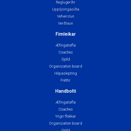
Reglugerðir
Upplýsingasíða
Vefverslun
Verðlaun
Fimleikar
Æfingatafla
Coaches
Gjöld
Organization board
Hópaskipting
Fréttir
Handbolti
Æfingatafla
Coaches
Yngri flokkar
Organization board
Gjöld