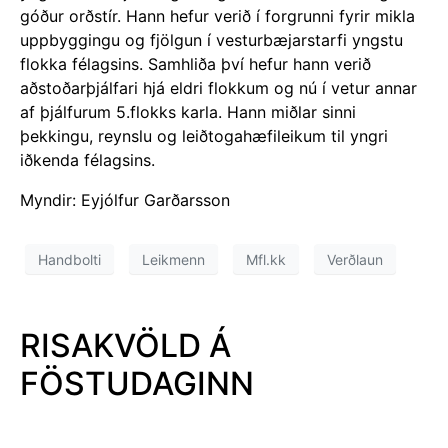
góður orðstír. Hann hefur verið í forgrunni fyrir mikla
uppbyggingu og fjölgun í vesturbæjarstarfi yngstu
flokka félagsins. Samhliða því hefur hann verið
aðstoðarþjálfari hjá eldri flokkum og nú í vetur annar
af þjálfurum 5.flokks karla. Hann miðlar sinni
þekkingu, reynslu og leiðtogahæfileikum til yngri
iðkenda félagsins.
Myndir: Eyjólfur Garðarsson
Handbolti
Leikmenn
Mfl.kk
Verðlaun
RISAKVÖLD Á
FÖSTUDAGINN