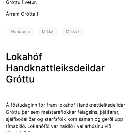
Gróttu í vetur.
Áfram Grótta !
Handbolti
Mfl.kk
Mfl.kvk
Lokahóf
Handknattleiksdeildar
Gróttu
Á
föstudaginn fór fram lokahóf Handknattleiksdeildar
Gróttu þar sem meistaraflokkar félagsins, þjálfarar,
sjálfboðaliðar og starfsfólk kom saman og gerði upp
tímabilið. Lokahófið var haldið í vallarhúsinu við