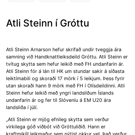
Atli Steinn í Gróttu
Atli Steinn Arnarson hefur skrifað undir tveggja ára
samning við Handknattleiksdeild Gróttu. Atli Steinn er
tvítug skytta sem hefur leikið með FH undanfarin ár.
Atli Steinn fór á lán til HK um stundar sakir á síðasta
leiktímabili og skoraði 17 mörk í 5 leikjum. Þess fyrir
utan skoraði hann 9 mörk með FH í Olísdeildinni. Atli
Steinn hefur leikið með yngri landsliðum Íslands
undanfarin ár og fer til Slóveníu á EM U20 ára
landsliða í júlí.
„Atli Steinn er mjög
efnileg skytta sem verður
virkilega góð viðbót við Gróttuliðið. Hann er
kraftmikill leikmaður sem nýtist okkur vel. Það verður