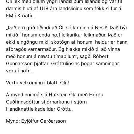
Óli lék með öllum yngri landsliðum Íslands og var til
dæmis hluti af U18 ára landsliðinu sem fékk silfur á
EM í Króatíu.
„Það eru góð tíðindi að Óli sé kominn á Nesið. Það býr
mikið í honum enda hæfileikaríkur leikmaður. Það er
ekki eingöngu mikil skotógn af honum, heldur er hann
afbragðs varnarmaður. Ég hlakka mikið til að vinna
með honum á næstu tímabilum“, sagði Róbert
Gunnarsson þjálfari Gróttuliðsins þegar samningar
voru í höfn.
Vertu velkominn í blátt, Óli !
Á myndinni má sjá Hafstein Óla með Hörpu
Guðfinnsdóttur stjórnarkonu í stjórn
Handknattleiksdeildar Gróttu.
Mynd: Eyjólfur Garðarsson