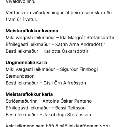
Vivaldivöllinn.
Veittar voru viðurkenningar til þeirra sem sköruðu
fram úr í vetur.
Meistaraflokkur kvenna
Mikilvægasti leikmaður – Ída Margrét Stefánsdóttir
Efnilegasti leikmaður – Katrín Arna Andradóttir
Besti leikmaður – Karlotta Óskarsdóttir
Ungmennalið karla
Mikilvægasti leikmaður – Sigurður Finnbogi
Sæmundsson
Besti leikmaður – Gísli Örn Alfreðsson
Meistaraflokkur karla
Stríðsmaðurinn – Antoine Óskar Pantano
Efnilegasti leikmaður – Bessi Teitsson
Besti leikmaður – Jakob Ingi Stefánsson
Þeir leikmenn sem höfuð náð leikjaáföngum voru