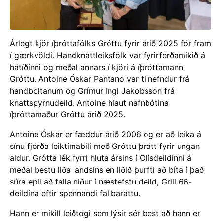
Árlegt kjör íþróttafólks Gróttu fyrir árið 2025 fór fram
í gærkvöldi. Handknattleiksfólk var fyrirferðamikið á
hátíðinni og meðal annars í kjöri á íþróttamanni
Gróttu. Antoine Óskar Pantano var tilnefndur frá
handboltanum og Grímur Ingi Jakobsson frá
knattspyrnudeild. Antoine hlaut nafnbótina
íþróttamaður Gróttu árið 2025.
Antoine Óskar er fæddur árið 2006 og er að leika á
sínu fjórða leiktímabili með Gróttu þrátt fyrir ungan
aldur. Grótta lék fyrri hluta ársins í Olísdeildinni á
meðal bestu liða landsins en liðið þurfti að bíta í það
súra epli að falla niður í næstefstu deild, Grill 66-
deildina eftir spennandi fallbaráttu.
Hann er mikill leiðtogi sem lýsir sér best að hann er