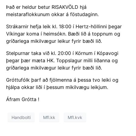
Það er heldur betur RISAKVÖLD hjá
meistaraflokkunum okkar á föstudaginn.
Strákarnir hefja leik kl. 18:00 í Hertz-höllinni þegar
Víkingar koma í heimsókn. Bæði lið á toppnum og
gríðarlega mikilvægur leikur fyrir bæði lið.
Stelpurnar taka við kl. 20:00 í Kórnum í Kópavogi
þegar þær mæta HK. Toppslagur milli liðanna og
gríðarlega mikilvægur leikur fyrir bæði lið.
Gróttufólk þarf að fjölmenna á þessa tvo leiki og
hjálpa okkar liði í þessum mikilvægu leikjum.
Áfram Grótta !
Handbolti
Mfl.kk
Mfl.kvk