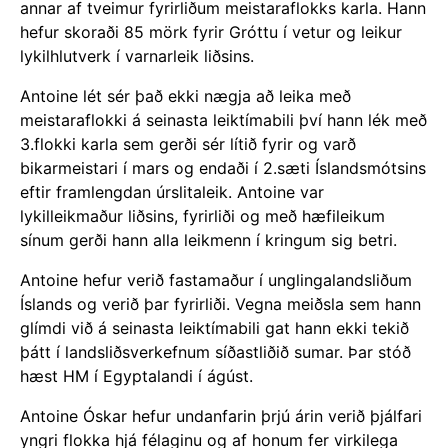
annar af tveimur fyrirliðum meistaraflokks karla. Hann
hefur skoraði 85 mörk fyrir Gróttu í vetur og leikur
lykilhlutverk í varnarleik liðsins.
Antoine lét sér það ekki nægja að leika með
meistaraflokki á seinasta leiktímabili því hann lék með
3.flokki karla sem gerði sér lítið fyrir og varð
bikarmeistari í mars og endaði í 2.sæti Íslandsmótsins
eftir framlengdan úrslitaleik. Antoine var
lykilleikmaður liðsins, fyrirliði og með hæfileikum
sínum gerði hann alla leikmenn í kringum sig betri.
Antoine hefur verið fastamaður í unglingalandsliðum
Íslands og verið þar fyrirliði. Vegna meiðsla sem hann
glímdi við á seinasta leiktímabili gat hann ekki tekið
þátt í landsliðsverkefnum síðastliðið sumar. Þar stóð
hæst HM í Egyptalandi í ágúst.
Antoine Óskar hefur undanfarin þrjú árin verið þjálfari
yngri flokka hjá félaginu og af honum fer virkilega