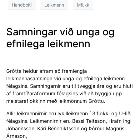
Handbolti
Leikmenn
Mfl.kk
Samningar við unga og
efnilega leikmenn
Grótta heldur áfram að framlengja
leikmannasamninga við unga og efnilega leikmenn
félagsins. Samningarnir eru til tveggja ára og eru hluti
af framtíðaráformum félagsins við að byggja upp
meistaraflokkinn með leikmönnum Gróttu.
Allir leikmennirnir eru lykilleikmenn í 3.flokki og U-liði
félagsins. Leikmennirnir eru Bessi Teitsson, Hrafn Ingi
Jóhannsson, Kári Benediktsson og Þórður Magnús
Árnason,