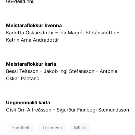
66-deildinni.
Meistaraflokkur kvenna
Karlotta Óskarsdóttir – Ída Magrét Stefánsdóttir –
Katrín Arna Andradóttir
Meistaraflokkur karla
Bessi Teitsson – Jakob Ingi Stefánsson – Antonie
Óskar Pantano
Ungmennalið karla
Gísli Örn Alfreðsson – Sigurður Finnbogi Sæmundsson
Handbolti
Leikmenn
Mfl.kk