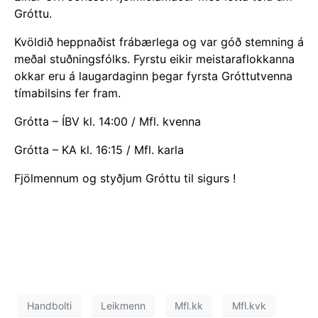
Gróttu.
Kvöldið heppnaðist frábærlega og var góð stemning á
meðal stuðningsfólks. Fyrstu eikir meistaraflokkanna
okkar eru á laugardaginn þegar fyrsta Gróttutvenna
tímabilsins fer fram.
Grótta – ÍBV kl. 14:00 / Mfl. kvenna
Grótta – KA kl. 16:15 / Mfl. karla
Fjölmennum og styðjum Gróttu til sigurs !
Handbolti
Leikmenn
Mfl.kk
Mfl.kvk