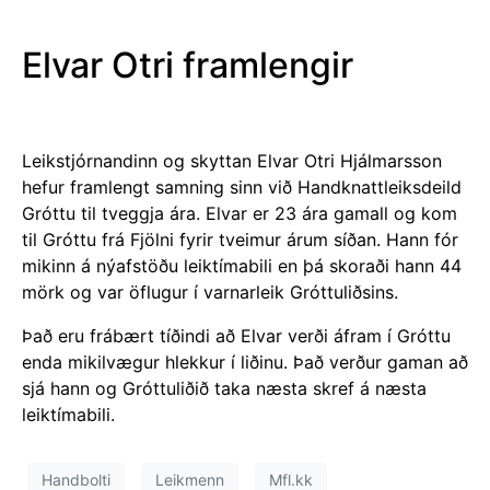
Elvar Otri framlengir
Leikstjórnandinn og skyttan Elvar Otri Hjálmarsson
hefur framlengt samning sinn við Handknattleiksdeild
Gróttu til tveggja ára. Elvar er 23 ára gamall og kom
til Gróttu frá Fjölni fyrir tveimur árum síðan. Hann fór
mikinn á nýafstöðu leiktímabili en þá skoraði hann 44
mörk og var öflugur í varnarleik Gróttuliðsins.
Það eru frábært tíðindi að Elvar verði áfram í Gróttu
enda mikilvægur hlekkur í liðinu. Það verður gaman að
sjá hann og Gróttuliðið taka næsta
skref á næsta
leiktímabili.
Handbolti
Leikmenn
Mfl.kk