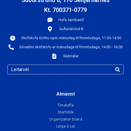
Suðurströnd 8, 170 Seltjarnarnes
Kt. 700371-0779
Hafa samband
Suðurströnd 8
Skrifstofa Gróttu opin mánudag til fimmtudags, 11:30-14:30
Símatími skrifstofu er mánudaga til fimmtudags, 14:00 - 16:00
Skilmálar
Almennt
Tímatafla
Starfsfólk
Organization board
Leiga á sal