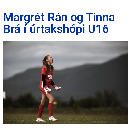
Margrét Rán og Tinna
Brá í úrtakshópi U16