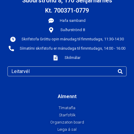
Suðurströnd 8, 170 Seltjarnarnes
Kt. 700371-0779
Hafa samband
Suðurströnd 8
Skrifstofa Gróttu opin mánudag til fimmtudags, 11:30-14:30
Símatími skrifstofu er mánudaga til fimmtudags, 14:00 - 16:00
Skilmálar
Almennt
Tímatafla
Starfsfólk
Organization board
Leiga á sal