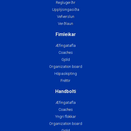
Reglugerðir
Upplýsingasíða
Vefverslun
Verðlaun
Fimleikar
Æfingatafla
Coaches
Gjöld
Organization board
Hópaskipting
Fréttir
Handbolti
Æfingatafla
Coaches
Yngri flokkar
Organization board
Gjöld