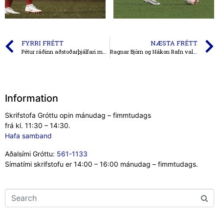
FYRRI FRÉTT
NÆSTA FRÉTT
Pétur ráðinn aðstoðarþjálfari mfl. kvk
Ragnar Björn og Hákon Rafn valdir í U15 og U18 úrtakshópa
Information
Skrifstofa Gróttu opin mánudag – fimmtudags
frá kl. 11:30 – 14:30.
Hafa samband
Aðalsími Gróttu:
561-1133
Símatími skrifstofu er 14:00 – 16:00 mánudag – fimmtudags.