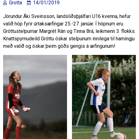
Grotta
14/01/2019
Jörundur Áki Sveinsson, landsliðsþjálfari U16 kvenna, hefur
valið hóp fyrir úrtaksæfingar 25.-27. janúar. Í hópnum eru
Gróttustelpurnar Margrét Rán og Tinna Brá, leikmenn 3. flokks.
Knattspyrnudeild Gróttu óskar stelpunum innilega til hamingju
með valið og óskar þeim góðs gengis á æfingunum!