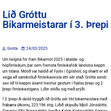
Lið Gróttu
Bikarmeistarar í 3. Þrepi
Grotta
24/03/2025
Um helgina fór fram Bikarmót 2025 í áhalda- og
hópfimleikum, þar sem fremsta fimleikafólk landsins keppti
um titlana. Mótið var haldið af Fjölni í Egilshöll, og óhætt er að
segja að sannkölluð fimleikaveisla átti sér stað. Grótta sendi
sex lið til keppni ásamt tveimur gestum í frjálsu þrepi og 2.
þrepi fimleikastigans. Liðin stóðu sig með prýði.
Í 3. þrepi A-deild tryggði lið Gróttu sér titil bikarmeistara með
frábæra útkomu, 223.196 stig. Liðið skipuðu Mjöll Jónsdóttir,
Sigurrós Ylfa Rúnarsdóttir, Þuríður Katrín Kistinsdóttir, Fanney