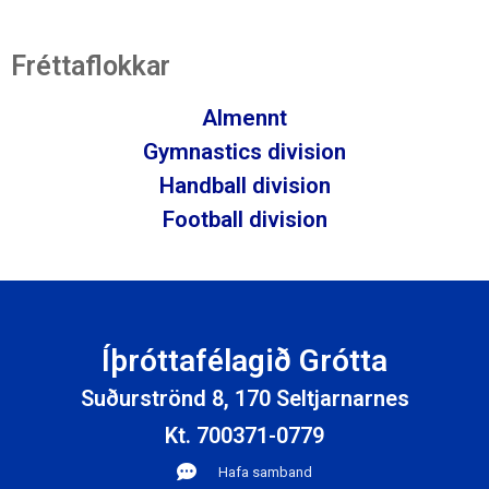
Fréttaflokkar
Almennt
Gymnastics division
Handball division
Football division
Íþróttafélagið Grótta
Suðurströnd 8, 170 Seltjarnarnes
Kt. 700371-0779
Hafa samband