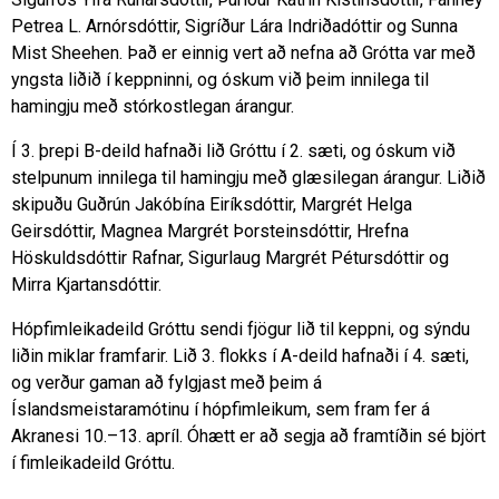
Petrea L. Arnórsdóttir, Sigríður Lára Indriðadóttir og Sunna
Mist Sheehen. Það er einnig vert að nefna að Grótta var með
yngsta liðið í keppninni, og óskum við þeim innilega til
hamingju með stórkostlegan árangur.
Í 3. þrepi B-deild hafnaði lið Gróttu í 2. sæti, og óskum við
stelpunum innilega til hamingju með glæsilegan árangur. Liðið
skipuðu Guðrún Jakóbína Eiríksdóttir, Margrét Helga
Geirsdóttir, Magnea Margrét Þorsteinsdóttir, Hrefna
Höskuldsdóttir Rafnar, Sigurlaug Margrét Pétursdóttir og
Mirra Kjartansdóttir.
Hópfimleikadeild Gróttu sendi fjögur lið til keppni, og sýndu
liðin miklar framfarir. Lið 3. flokks í A-deild hafnaði í 4. sæti,
og verður gaman að fylgjast með þeim á
Íslandsmeistaramótinu í hópfimleikum, sem fram fer á
Akranesi 10.–13. apríl. Óhætt er að segja að framtíðin sé björt
í fimleikadeild Gróttu.