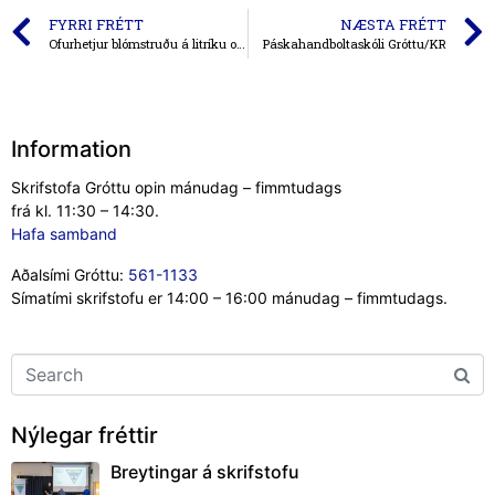
FYRRI FRÉTT
NÆSTA FRÉTT
Ofurhetjur blómstruðu á litríku og kraftmiklu Ofurhetjumóti Gróttu og Colgate!
Páskahandboltaskóli Gróttu/KR
Information
Skrifstofa Gróttu opin mánudag – fimmtudags
frá kl. 11:30 – 14:30.
Hafa samband
Aðalsími Gróttu:
561-1133
Símatími skrifstofu er 14:00 – 16:00 mánudag – fimmtudags.
Nýlegar fréttir
Breytingar á skrifstofu