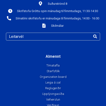
Suðurströnd 8
Skrifstofa Gróttu opin mánudag til fimmtudags, 11:30-14:30
Símatími skrifstofu er mánudaga til fimmtudags, 14:00 - 16:00
Skilmálar
Almennt
Tímatafla
Starfsfólk
Organization board
Leiga á sal
Reglugerðir
Upplýsingasíða
Vefverslun
Verðlaun