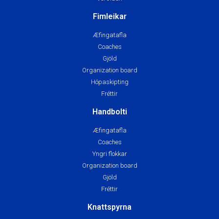
Fimleikar
Æfingatafla
Coaches
Gjöld
Organization board
Hópaskipting
Fréttir
Handbolti
Æfingatafla
Coaches
Yngri flokkar
Organization board
Gjöld
Fréttir
Knattspyrna