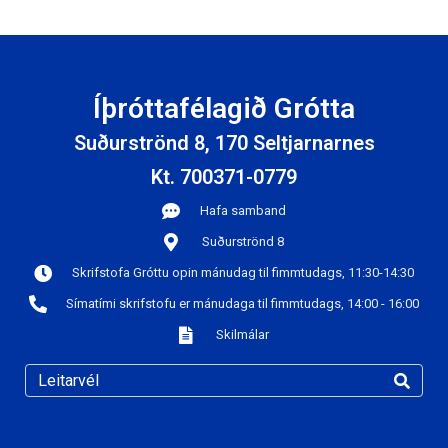
Íþróttafélagið Grótta
Suðurströnd 8, 170 Seltjarnarnes
Kt. 700371-0779
Hafa samband
Suðurströnd 8
Skrifstofa Gróttu opin mánudag til fimmtudags, 11:30-14:30
Símatími skrifstofu er mánudaga til fimmtudags, 14:00 - 16:00
Skilmálar