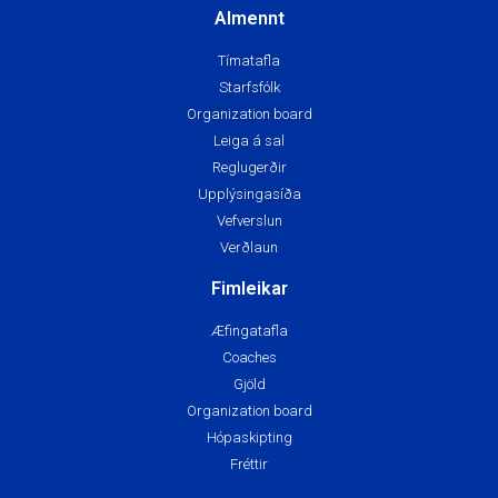
Almennt
Tímatafla
Starfsfólk
Organization board
Leiga á sal
Reglugerðir
Upplýsingasíða
Vefverslun
Verðlaun
Fimleikar
Æfingatafla
Coaches
Gjöld
Organization board
Hópaskipting
Fréttir