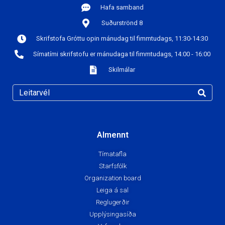
Hafa samband
Suðurströnd 8
Skrifstofa Gróttu opin mánudag til fimmtudags, 11:30-14:30
Símatími skrifstofu er mánudaga til fimmtudags, 14:00 - 16:00
Skilmálar
Almennt
Tímatafla
Starfsfólk
Organization board
Leiga á sal
Reglugerðir
Upplýsingasíða