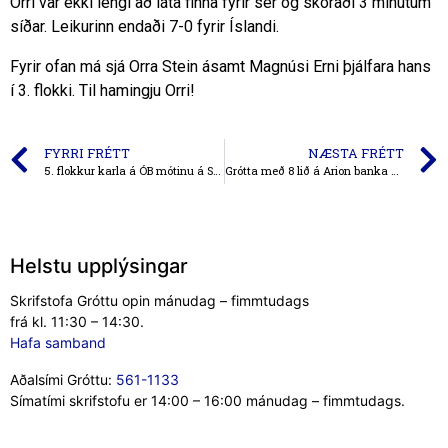
Orri var ekki lengi að láta finna fyrir sér og skoraði 3 mínútum
síðar. Leikurinn endaði 7-0 fyrir Íslandi.
Fyrir ofan má sjá Orra Stein ásamt Magnúsi Erni þjálfara hans
í 3. flokki. Til hamingju Orri!
FYRRI FRÉTT
NÆSTA FRÉTT
5. flokkur karla á ÓB mótinu á Selfossi
Grótta með 8 lið á Arion banka móti Víkings
Helstu upplýsingar
Skrifstofa Gróttu opin mánudag – fimmtudags
frá kl. 11:30 – 14:30.
Hafa samband
Aðalsími Gróttu:
561-1133
Símatími skrifstofu er 14:00 – 16:00 mánudag – fimmtudags.