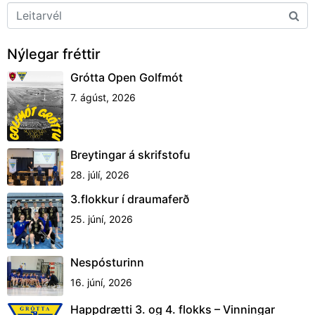
Nýlegar fréttir
Grótta Open Golfmót
7. ágúst, 2026
Breytingar á skrifstofu
28. júlí, 2026
3.flokkur í draumaferð
25. júní, 2026
Nespósturinn
16. júní, 2026
Happdrætti 3. og 4. flokks – Vinningar