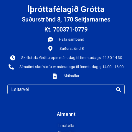
Íþróttafélagið Grótta
Suðurströnd 8, 170 Seltjarnarnes
Kt. 700371-0779
Hafa samband
Suðurströnd 8
Skrifstofa Gróttu opin mánudag til fimmtudags, 11:30-14:30
Símatími skrifstofu er mánudaga til fimmtudags, 14:00 - 16:00
Skilmálar
Almennt
Tímatafla