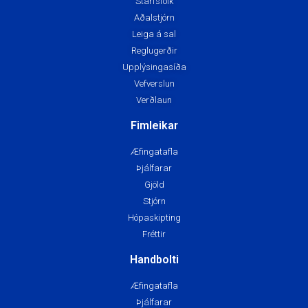
Starfsfólk
Aðalstjórn
Leiga á sal
Reglugerðir
Upplýsingasíða
Vefverslun
Verðlaun
Fimleikar
Æfingatafla
Þjálfarar
Gjöld
Stjórn
Hópaskipting
Fréttir
Handbolti
Æfingatafla
Þjálfarar