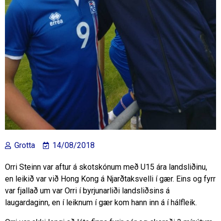
Grotta
14/08/2018
Orri Steinn var aftur á skotskónum með U15 ára landsliðinu,
en leikið var við Hong Kong á Njarðtaksvelli í gær. Eins og fyrr
var fjallað um var Orri í byrjunarliði landsliðsins á
laugardaginn, en í leiknum í gær kom hann inn á í hálfleik.