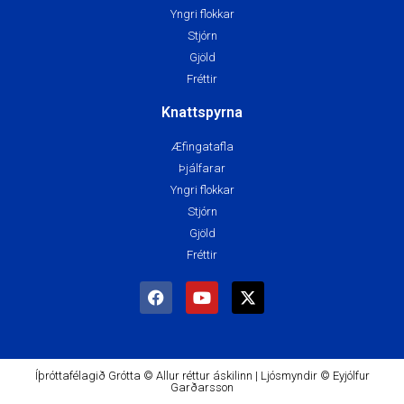
Yngri flokkar
Stjórn
Gjöld
Fréttir
Knattspyrna
Æfingatafla
Þjálfarar
Yngri flokkar
Stjórn
Gjöld
Fréttir
Íþróttafélagið Grótta © Allur réttur áskilinn | Ljósmyndir © Eyjólfur
Garðarsson