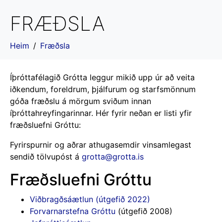
FRÆÐSLA
Heim
Fræðsla
Íþróttafélagið Grótta leggur mikið upp úr að veita
iðkendum, foreldrum, þjálfurum og starfsmönnum
góða fræðslu á mörgum sviðum innan
íþróttahreyfingarinnar. Hér fyrir neðan er listi yfir
fræðsluefni Gróttu:
Fyrirspurnir og aðrar athugasemdir vinsamlegast
sendið tölvupóst á
grotta@grotta.is
Fræðsluefni Gróttu
Viðbragðsáætlun (útgefið 2022)
Forvarnarstefna Gróttu
(útgefið 2008)