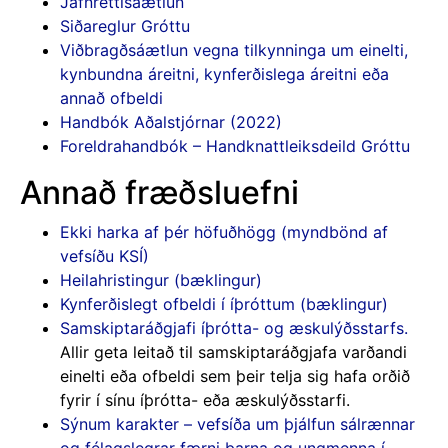
Jafnréttisáætlun
Siðareglur Gróttu
Viðbragðsáætlun vegna tilkynninga um einelti,
kynbundna áreitni, kynferðislega áreitni eða
annað ofbeldi
Handbók Aðalstjórnar (2022)
Foreldrahandbók – Handknattleiksdeild Gróttu
Annað fræðsluefni
Ekki harka af þér höfuðhögg (myndbönd af
vefsíðu KSÍ)
Heilahristingur (bæklingur)
Kynferðislegt ofbeldi í íþróttum (bæklingur)
Samskiptaráðgjafi íþrótta- og æskulýðsstarfs.
Allir geta leitað til samskiptaráðgjafa varðandi
einelti eða ofbeldi sem þeir telja sig hafa orðið
fyrir í sínu íþrótta- eða æskulýðsstarfi.
Sýnum karakter – vefsíða um þjálfun sálrænnar