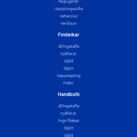
Reglugerðir
Upplýsingasíða
Vefverslun
Verðlaun
Fimleikar
Æfingatafla
Þjálfarar
Gjöld
Stjórn
Hópaskipting
Fréttir
Handbolti
Æfingatafla
Þjálfarar
Yngri flokkar
Stjórn
Gjöld