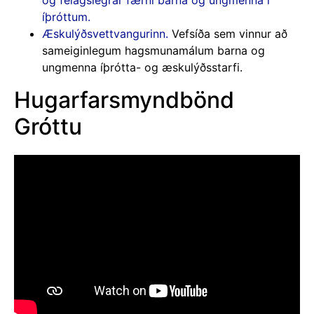
og félagslegrar færni barna og ungmenna í
íþróttum.
Æskulýðsvettvangurinn.
Vefsíða sem vinnur að
sameiginlegum hagsmunamálum barna og
ungmenna íþrótta- og æskulýðsstarfi.
Hugarfarsmyndbönd
Gróttu