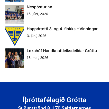
Nespósturinn
16. júní, 2026
Happdrætti 3. og 4. flokks – Vinningar
3. júní, 2026
Lokahóf Handknattleiksdeildar Gróttu
18. maí, 2026
Íþróttafélagið Grótta
Suðurströnd 8, 170 Seltjarnarnes