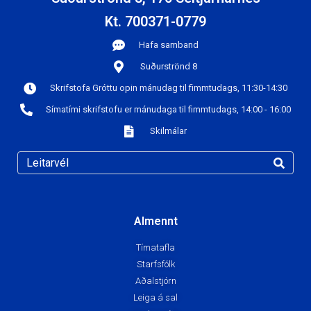
Kt. 700371-0779
Hafa samband
Suðurströnd 8
Skrifstofa Gróttu opin mánudag til fimmtudags, 11:30-14:30
Símatími skrifstofu er mánudaga til fimmtudags, 14:00 - 16:00
Skilmálar
Almennt
Tímatafla
Starfsfólk
Aðalstjórn
Leiga á sal