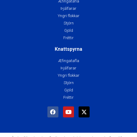
Æfingatafla
Þjálfarar
Yngri flokkar
Stjórn
Gjöld
Fréttir
Knattspyrna
Æfingatafla
Þjálfarar
Yngri flokkar
Stjórn
Gjöld
Fréttir