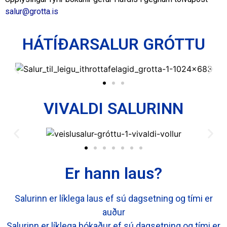
salur@grotta.is
HÁTÍÐARSALUR GRÓTTU
VIVALDI SALURINN
Er hann laus?
Salurinn er líklega laus ef sú dagsetning og tími er
auður
Salurinn er líklega bókaður ef sú dagsetning og tími er