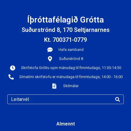
Íþróttafélagið Grótta
Suðurströnd 8, 170 Seltjarnarnes
Kt. 700371-0779
Hafa samband
Suðurströnd 8
Skrifstofa Gróttu opin mánudag til fimmtudags, 11:30-14:30
Símatími skrifstofu er mánudaga til fimmtudags, 14:00 - 16:00
Skilmálar
Almennt