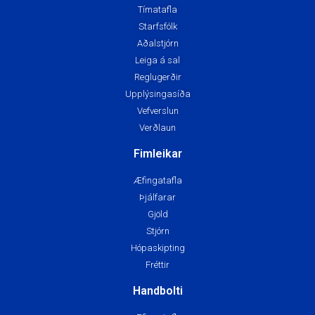
Tímatafla
Starfsfólk
Aðalstjórn
Leiga á sal
Reglugerðir
Upplýsingasíða
Vefverslun
Verðlaun
Fimleikar
Æfingatafla
Þjálfarar
Gjöld
Stjórn
Hópaskipting
Fréttir
Handbolti