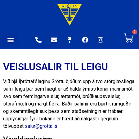
0
VEISLUSALIR TIL LEIGU
Við hjá Íþróttafélaginu Gróttu bjóðum upp á tvo stórglæsilega
sali í leigu þar sem hægt er að halda ýmiss konar mannamót
svo sem fermingarveislur, ættarmót, brúðkaupsveislur,
stórafmæli og margt fleira. Báðir salirnir eru bjartir, rúmgóðir
og skemmtilegir auk þess sem staðsetningin er frábær.
upplýsingar fyrir bókanir er hægt að nálgast í gegnum
tölvupóst
salur@grotta.is