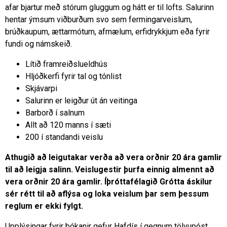
afar bjartur með stórum gluggum og hátt er til lofts. Salurinn
hentar ýmsum viðburðum svo sem fermingarveislum,
brúðkaupum, ættarmótum, afmælum, erfidrykkjum eða fyrir
fundi og námskeið.
Lítið framreiðslueldhús
Hljóðkerfi fyrir tal og tónlist
Skjávarpi
Salurinn er leigður út án veitinga
Barborð í salnum
Allt að 120 manns í sæti
200 í standandi veislu
Athugið að leigutakar verða að vera orðnir 20 ára gamlir
til að leigja salinn. Veislugestir þurfa einnig almennt að
vera orðnir 20 ára gamlir. Íþróttafélagið Grótta áskilur
sér rétt til að aflýsa og loka veislum þar sem þessum
reglum er ekki fylgt.
Upplýsingar fyrir bókanir gefur Hafdís í gegnum tölvupóst