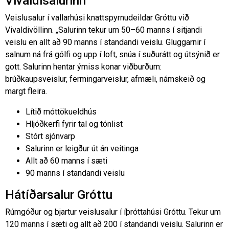
Vivaldisalurinn
Veislusalur í vallarhúsi knattspyrnudeildar Gróttu við
Vivaldivöllinn. „Salurinn tekur um 50–60 manns í sitjandi
veislu en allt að 90 manns í standandi veislu. Gluggarnir í
salnum ná frá gólfi og upp í loft, snúa í suðurátt og útsýnið er
gott. Salurinn hentar ýmiss konar viðburðum:
brúðkaupsveislur, fermingarveislur, afmæli, námskeið og
margt fleira.
Lítið móttökueldhús
Hljóðkerfi fyrir tal og tónlist
Stórt sjónvarp
Salurinn er leigður út án veitinga
Allt að 60 manns í sæti
90 manns í standandi veislu
Hátíðarsalur Gróttu
Rúmgóður og bjartur veislusalur í íþróttahúsi Gróttu. Tekur um
120 manns í sæti og allt að 200 í standandi veislu. Salurinn er