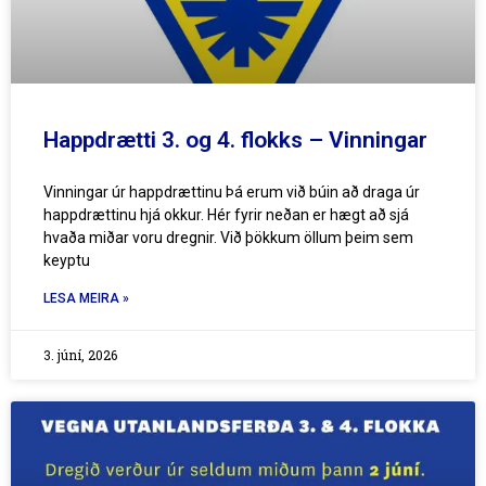
Happdrætti 3. og 4. flokks – Vinningar
Vinningar úr happdrættinu Þá erum við búin að draga úr
happdrættinu hjá okkur. Hér fyrir neðan er hægt að sjá
hvaða miðar voru dregnir. Við þökkum öllum þeim sem
keyptu
LESA MEIRA »
3. júní, 2026