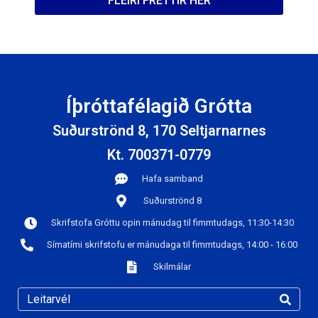
FLEIRI FRÉTTIR HÉR
Íþróttafélagið Grótta
Suðurströnd 8, 170 Seltjarnarnes
Kt. 700371-0779
Hafa samband
Suðurströnd 8
Skrifstofa Gróttu opin mánudag til fimmtudags, 11:30-14:30
Símatími skrifstofu er mánudaga til fimmtudags, 14:00 - 16:00
Skilmálar