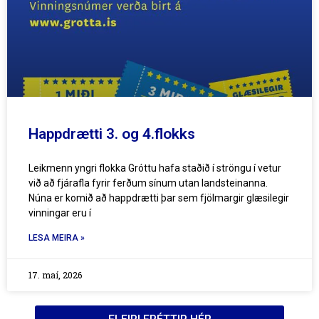
Happdrætti 3. og 4.flokks
Leikmenn yngri flokka Gróttu hafa staðið í ströngu í vetur
við að fjárafla fyrir ferðum sínum utan landsteinanna.
Núna er komið að happdrætti þar sem fjölmargir glæsilegir
vinningar eru í
LESA MEIRA »
17. maí, 2026