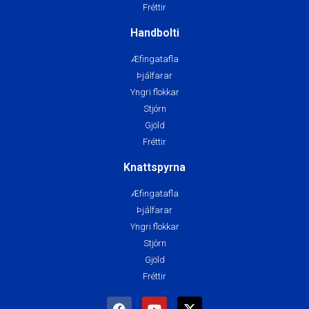
Fréttir
Handbolti
Æfingatafla
Þjálfarar
Yngri flokkar
Stjórn
Gjöld
Fréttir
Knattspyrna
Æfingatafla
Þjálfarar
Yngri flokkar
Stjórn
Gjöld
Fréttir