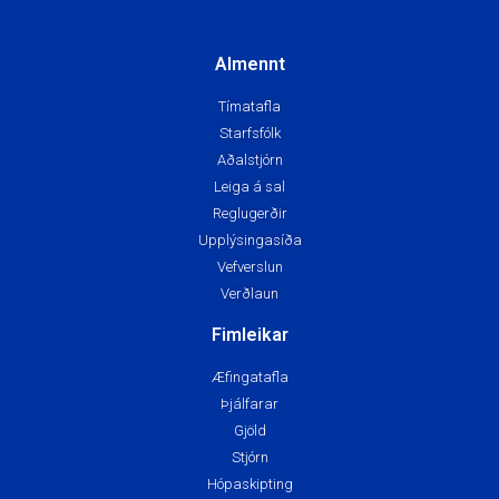
Almennt
Tímatafla
Starfsfólk
Aðalstjórn
Leiga á sal
Reglugerðir
Upplýsingasíða
Vefverslun
Verðlaun
Fimleikar
Æfingatafla
Þjálfarar
Gjöld
Stjórn
Hópaskipting