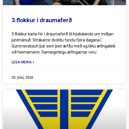
3.flokkur í draumaferð
3.flokkur karla fór í draumaferð til Þýskalands um miðjan
júnímánuð. Strákarnir dvöldu fyrstu fjóra dagana í
Gummersbach þar sem þeir æfðu með og léku æfingaleik
við heimamenn. Sameiginlegu æfingarnar voru
LESA MEIRA »
25. júní, 2026