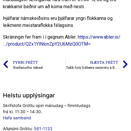
krakkarnir beðnir um að koma með nesti.
Þjálfarar námskeiðsins eru þjálfarar yngri flokkanna og
leikmenn meistaraflokka félagsins.
Skráningin fer fram í í gegnum Abler:
https://www.abler.io/
…/product/Q2x1YlNlcnZpY2U6MzQ0OTM=
FYRRI FRÉTT
NÆSTA FRÉTT
Starfsmaður óskast
Takk fyrir frábæra samveru á Basil Gimlet kvöldi Gróttu!
Helstu upplýsingar
Skrifstofa Gróttu opin mánudag – fimmtudags
frá kl. 11:30 – 14:30.
Hafa samband
Aðalsími Gróttu:
561-1133