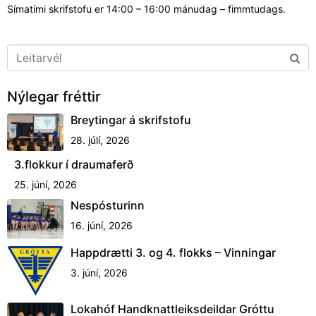
Símatími skrifstofu er 14:00 – 16:00 mánudag – fimmtudags.
Nýlegar fréttir
Breytingar á skrifstofu
28. júlí, 2026
3.flokkur í draumaferð
25. júní, 2026
Nespósturinn
16. júní, 2026
Happdrætti 3. og 4. flokks – Vinningar
3. júní, 2026
Lokahóf Handknattleiksdeildar Gróttu