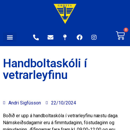
0
Handboltaskóli í
vetrarleyfinu
Andri Sigfússon
22/10/2024
Boðið er upp á handboltaskóla í vetrarleyfinu næstu daga.
Námskeiðsdagarnir eru á fimmtudaginn, föstudaginn og
mánudaginn. Æfingarnar fara fram kl. 09:00-12:00 og eru