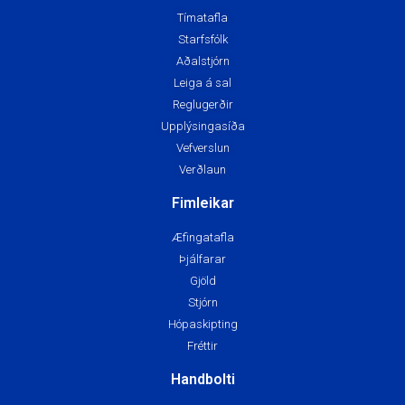
Tímatafla
Starfsfólk
Aðalstjórn
Leiga á sal
Reglugerðir
Upplýsingasíða
Vefverslun
Verðlaun
Fimleikar
Æfingatafla
Þjálfarar
Gjöld
Stjórn
Hópaskipting
Fréttir
Handbolti