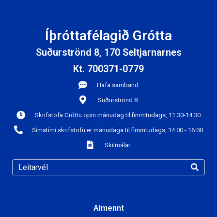
Íþróttafélagið Grótta
Suðurströnd 8, 170 Seltjarnarnes
Kt. 700371-0779
Hafa samband
Suðurströnd 8
Skrifstofa Gróttu opin mánudag til fimmtudags, 11:30-14:30
Símatími skrifstofu er mánudaga til fimmtudags, 14:00 - 16:00
Skilmálar
Almennt