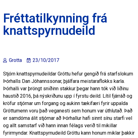
Fréttatilkynning frá
knattspyrnudeild
Grotta
23/10/2017
Stjórn knattspyrnudeildar Gróttu hefur gengið frá starfslokum
Þórhalls Dan Jóhannssonar, þjálfara meistaraflokks karla.
Þórhalli var þröngt sniðinn stakkur þegar hann tók við liðinu
haustið 2016, þá nýskriðunu upp í fyrstu deild. Lítil fjárráð og
kröfur stjórnar um forgang og aukinn tækifæri fyrir uppalda
Gróttumenn voru það veganesti sem honum var úthlutað. Það
er samdóma álit stjórnar að Þórhallur hafi sinnt sínu starfi vel
og allt samstarf við hann innan félags verið til mikillar
fyrirmyndar. Knattspyrnudeild Gróttu kann honum miklar þakkir