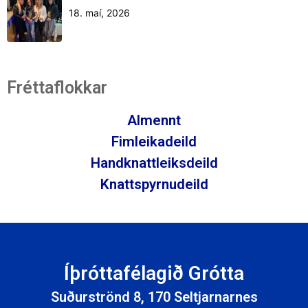
18. maí, 2026
Fréttaflokkar
Almennt
Fimleikadeild
Handknattleiksdeild
Knattspyrnudeild
Íþróttafélagið Grótta
Suðurströnd 8, 170 Seltjarnarnes