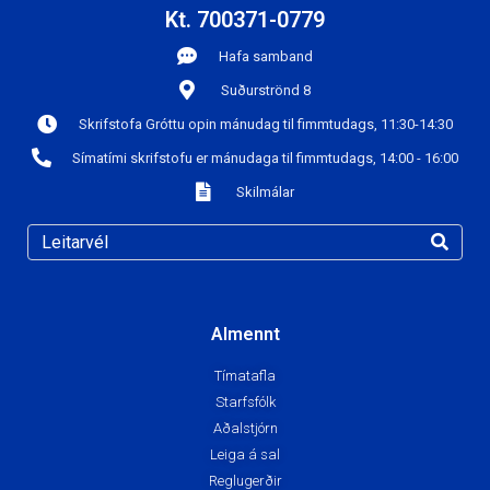
Kt. 700371-0779
Hafa samband
Suðurströnd 8
Skrifstofa Gróttu opin mánudag til fimmtudags, 11:30-14:30
Símatími skrifstofu er mánudaga til fimmtudags, 14:00 - 16:00
Skilmálar
Almennt
Tímatafla
Starfsfólk
Aðalstjórn
Leiga á sal
Reglugerðir