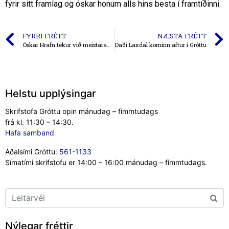
fyrir sitt framlag og óskar honum alls hins besta í framtíðinni.
FYRRI FRÉTT
NÆSTA FRÉTT
Óskar Hrafn tekur við meistaraflokki karla
Daði Laxdal kominn aftur í Gróttu
Helstu upplýsingar
Skrifstofa Gróttu opin mánudag – fimmtudags
frá kl. 11:30 – 14:30.
Hafa samband
Aðalsími Gróttu:
561-1133
Símatími skrifstofu er 14:00 – 16:00 mánudag – fimmtudags.
Nýlegar fréttir