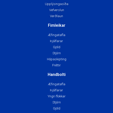
Upplýsingasíða
Vefverslun
Verðlaun
Fimleikar
Æfingatafla
Þjálfarar
Gjöld
Stjórn
Hópaskipting
Fréttir
Handbolti
Æfingatafla
Þjálfarar
Yngri flokkar
Stjórn
Gjöld