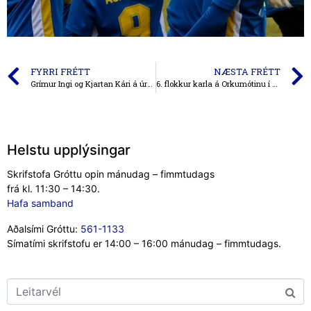
FYRRI FRÉTT
NÆSTA FRÉTT
Grímur Ingi og Kjartan Kári á úrtaksæfingum með U16 og Orri Steinn með U15
6. flokkur karla á Orkumótinu í Eyjum
Helstu upplýsingar
Skrifstofa Gróttu opin mánudag – fimmtudags
frá kl. 11:30 – 14:30.
Hafa samband
Aðalsími Gróttu:
561-1133
Símatími skrifstofu er 14:00 – 16:00 mánudag – fimmtudags.