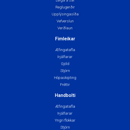
Leiga á sal
Reglugerðir
Upplýsingasíða
Vefverslun
Verðlaun
Fimleikar
Æfingatafla
Þjálfarar
Gjöld
Stjórn
Hópaskipting
Fréttir
Handbolti
Æfingatafla
Þjálfarar
Yngri flokkar
Stjórn