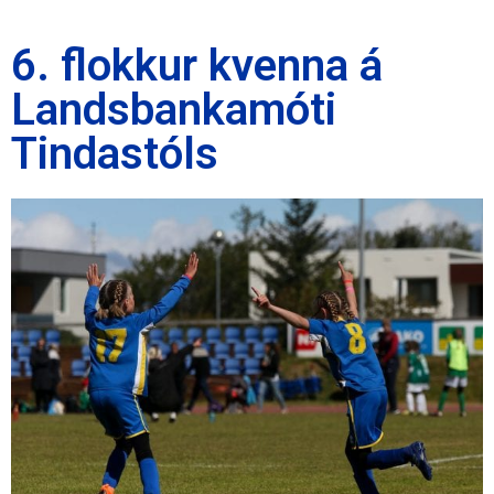
6. flokkur kvenna á
Landsbankamóti
Tindastóls