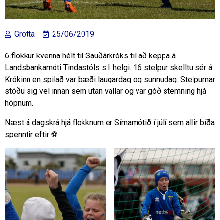
Grotta
25/06/2019
6 flokkur kvenna hélt til Sauðárkróks til að keppa á
Landsbankamóti Tindastóls s.l. helgi. 16 stelpur skelltu sér á
Krókinn en spilað var bæði laugardag og sunnudag. Stelpurnar
stóðu sig vel innan sem utan vallar og var góð stemning hjá
hópnum.
Næst á dagskrá hjá flokknum er Símamótið í júlí sem allir bíða
spenntir eftir ⚽️