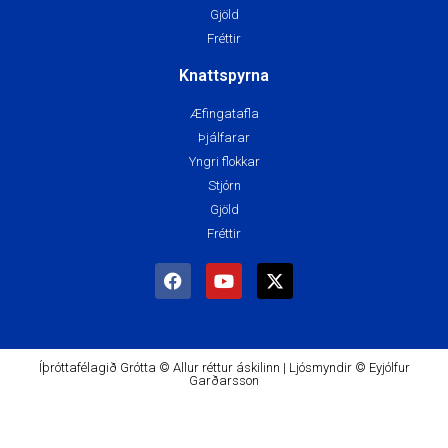
Gjöld
Fréttir
Knattspyrna
Æfingatafla
Þjálfarar
Yngri flokkar
Stjórn
Gjöld
Fréttir
Íþróttafélagið Grótta © Allur réttur áskilinn | Ljósmyndir © Eyjólfur
Garðarsson