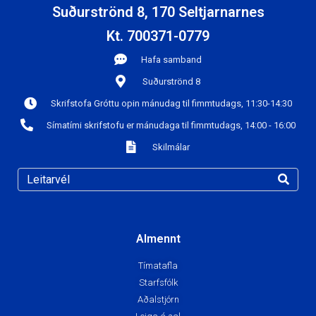
Suðurströnd 8, 170 Seltjarnarnes
Kt. 700371-0779
Hafa samband
Suðurströnd 8
Skrifstofa Gróttu opin mánudag til fimmtudags, 11:30-14:30
Símatími skrifstofu er mánudaga til fimmtudags, 14:00 - 16:00
Skilmálar
Almennt
Tímatafla
Starfsfólk
Aðalstjórn