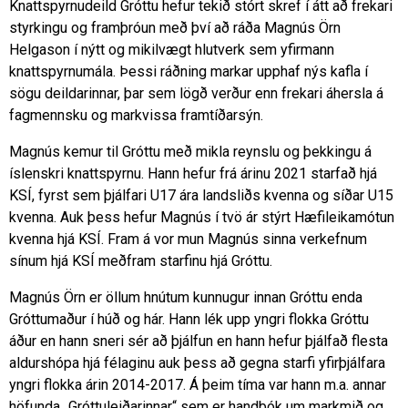
Knattspyrnudeild Gróttu hefur tekið stórt skref í átt að frekari
styrkingu og framþróun með því að ráða Magnús Örn
Helgason í nýtt og mikilvægt hlutverk sem yfirmann
knattspyrnumála. Þessi ráðning markar upphaf nýs kafla í
sögu deildarinnar, þar sem lögð verður enn frekari áhersla á
fagmennsku og markvissa framtíðarsýn.
Magnús kemur til Gróttu með mikla reynslu og þekkingu á
íslenskri knattspyrnu. Hann hefur frá árinu 2021 starfað hjá
KSÍ, fyrst sem þjálfari U17 ára landsliðs kvenna og síðar U15
kvenna. Auk þess hefur Magnús í tvö ár stýrt Hæfileikamótun
kvenna hjá KSÍ. Fram á vor mun Magnús sinna verkefnum
sínum hjá KSÍ meðfram starfinu hjá Gróttu.
Magnús Örn er öllum hnútum kunnugur innan Gróttu enda
Gróttumaður í húð og hár. Hann lék upp yngri flokka Gróttu
áður en hann sneri sér að þjálfun en hann hefur þjálfað flesta
aldurshópa hjá félaginu auk þess að gegna starfi yfirþjálfara
yngri flokka árin 2014-2017. Á þeim tíma var hann m.a. annar
höfunda „Gróttuleiðarinnar“ sem er handbók um markmið og