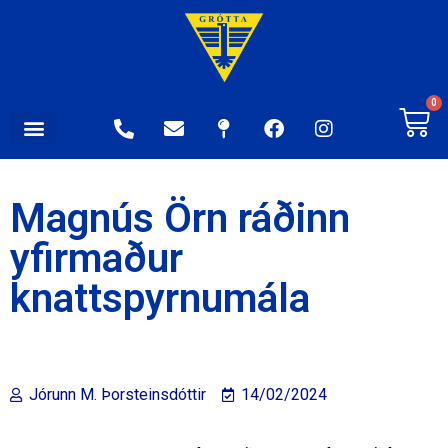
0
Magnús Örn ráðinn
yfirmaður
knattspyrnumála
Jórunn M. Þorsteinsdóttir
14/02/2024