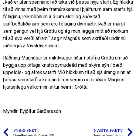
„Það er afar spennandi að taka við þessu nýja starfi. Ég hlakka
til að vinna með þeim framúrskarandi þjálfurum sem starfa hjá
félaginu, leikmönnum á öllum aldri og auðvitað
sjálfboðaliðunum sem eru félaginu dýrmætir. Það er margt
sem gengur vel hjá Gróttu og ég mun leggja mitt að mörkum
til að svo verði áfram,“ segir Magnús sem skrifaði undir nú
síðdegis á Vivaldivellinum.
Ráðning Magnúsar er mikilvægur liður í stefnu Gróttu um að
byggja upp öfluga knattspyrnudeild með skýra sýn í bæði
uppeldis- og afreksstarfi. Við hlökkum til að sjá árangurinn af
þessu samstarfi á komandi misserum og bjóðum Magnús
hjartanlega velkominn aftur heim í Gróttu.
Myndir: Eyjólfur Garðarsson
FYRRI FRÉTT
NÆSTA FRÉTT
Handboltaskóli Gróttu/KR
Hannes framlengir