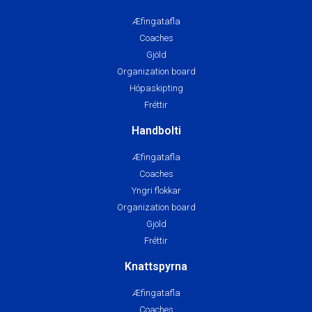
Æfingatafla
Coaches
Gjöld
Organization board
Hópaskipting
Fréttir
Handbolti
Æfingatafla
Coaches
Yngri flokkar
Organization board
Gjöld
Fréttir
Knattspyrna
Æfingatafla
Coaches