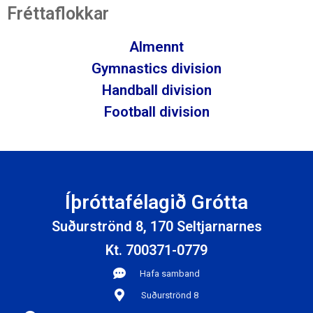
Fréttaflokkar
Almennt
Gymnastics division
Handball division
Football division
Íþróttafélagið Grótta
Suðurströnd 8, 170 Seltjarnarnes
Kt. 700371-0779
Hafa samband
Suðurströnd 8