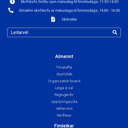
Skrifstofa Gróttu opin mánudag til fimmtudags, 11:30-14:30
Símatími skrifstofu er mánudaga til fimmtudags, 14:00 - 16:00
Skilmálar
Almennt
Tímatafla
Starfsfólk
Organization board
Leiga á sal
Reglugerðir
Upplýsingasíða
Vefverslun
Verðlaun
Fimleikar