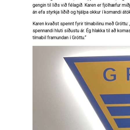
gengin til liðs við félagið. Karen er fjölhæfur 
án efa styrkja liðið og hjálpa okkur í komandi átö
Karen kvaðst spennt fyrir tímabilinu með Gróttu: 
spennandi hluti síðustu ár. Ég hlakka til að komas
tímabil framundan í Gróttu.“