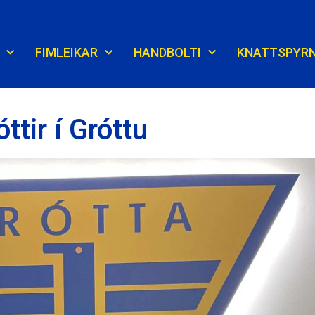
FIMLEIKAR
HANDBOLTI
KNATTSPYR
tir í Gróttu