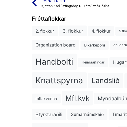
FYRRI FRÉTT
Kjartan Kári í æfingahóp U19 ára landsliðsins
Fréttaflokkar
3. flokkur
4. flokkur
2. flokkur
5.flo
Organization board
Bikarkeppni
deildarm
Handbolti
Hugar
Heimaæfingar
Knattspyrna
Landslið
Mfl.kvk
Myndaalbú
mfl. kvenna
Styrktaraðili
Sumarnámskeið
Tímarit