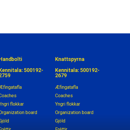
Handbolti
Knattspyrna
Kennitala: 500192-
Kennitala: 500192-
2759
2679
Æfingatafla
Æfingatafla
Coaches
Coaches
Yngri flokkar
Yngri flokkar
Organization board
Organization board
Gjöld
Gjöld
Fréttir
Fréttir