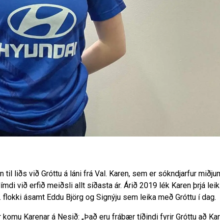
il liðs við Gróttu á láni frá Val. Karen, sem er sókndjarfur miðju
ímdi við erfið meiðsli allt síðasta ár. Árið 2019 lék Karen þrjá lei
2. flokki ásamt Eddu Björg og Signýju sem leika með Gróttu í dag.
r komu Karenar á Nesið: „Það eru frábær tíðindi fyrir Gróttu að Ka