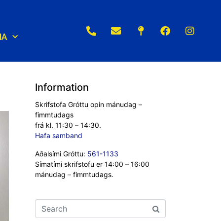
NA
Information
Skrifstofa Gróttu opin mánudag –
fimmtudags
frá kl. 11:30 – 14:30.
Hafa samband
Aðalsími Gróttu:
561-1133
Símatími skrifstofu er 14:00 – 16:00
mánudag – fimmtudags.