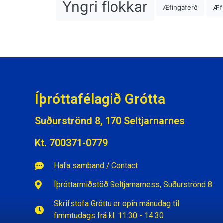
Yngri flokkar
Æfi
Æfingaferð
Íþróttafélagið Grótta
Suðurströnd 8, 170 Seltjarnarnes
Kt. 700371-0779
Hafa samband / Contact
Íþróttarmiðstöð Seltjarnarness, Suðurströnd 8
Skrifstofa Gróttu er opin mánudag til
fimmtudags frá kl. 11:30 - 14:30