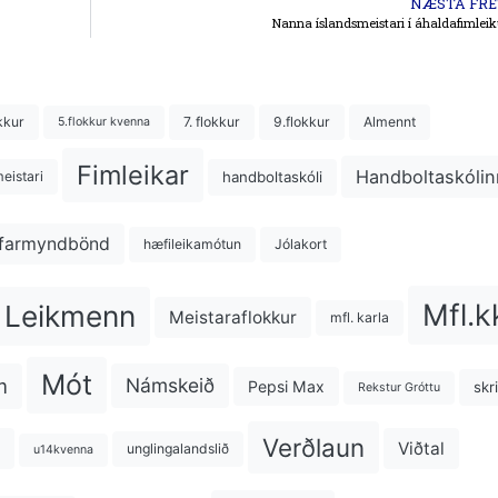
NÆSTA FRÉ
Nanna íslandsmeistari í áhaldafimle
kkur
7. flokkur
9.flokkur
Almennt
5.flokkur kvenna
Fimleikar
Handboltaskólin
handboltaskóli
eistari
farmyndbönd
hæfileikamótun
Jólakort
Mfl.k
Leikmenn
Meistaraflokkur
mfl. karla
Mót
m
Námskeið
Pepsi Max
skr
Rekstur Gróttu
Verðlaun
Viðtal
unglingalandslið
u14kvenna