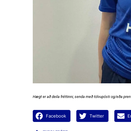
Hægt er að deila fréttinni, senda með tölvupósti og/eða prent
Facebook
Twitter
E