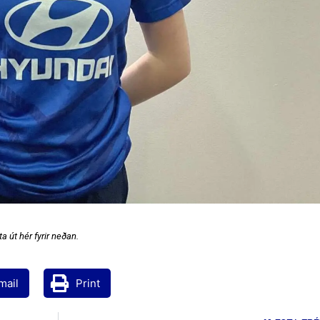
a út hér fyrir neðan.
mail
Print