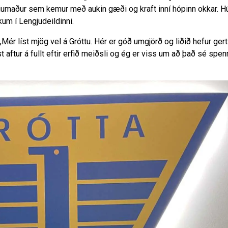
miðjumaður sem kemur með aukin gæði og kraft inní hópinn okkar. 
kum í Lengjudeildinni.
„Mér líst mjög vel á Gróttu. Hér er góð umgjörð og liðið hefur gert
t aftur á fullt eftir erfið meiðsli og ég er viss um að það sé spe