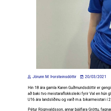
Jórunn M. Þorsteinsdóttir
20/03/2021
Hin 18 ára gamla Karen Guðmundsdóttir er gengin t
að baki tvo meistaraflokksleiki fyrir Val en hún gl
U16 ára landsliðinu og varð m.a. bikarmeistari í 
Pétur Rögnvaldsson, annar þjálfara Gróttu, fagna