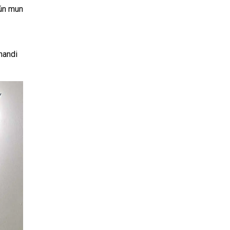
Hún mun
nnandi