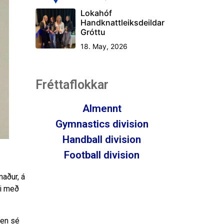
Lokahóf
Handknattleiksdeildar
Gróttu
18. May, 2026
Fréttaflokkar
Almennt
Gymnastics division
Handball division
Football division
maður, á
ki með
ren sé