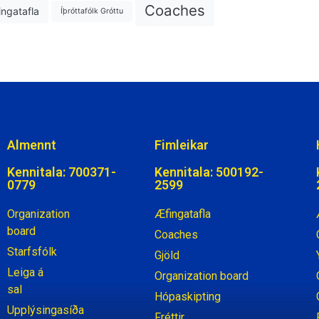
Coaches
ngatafla
Íþróttafólk Gróttu
Almennt
Fimleikar
Kennitala: 700371-
Kennitala: 500192-
0779
2599
Organization
Æfingatafla
board
Coaches
Starfsfólk
Gjöld
Leiga á
Organization board
sal
Hópaskipting
Upplýsingasíða
Fréttir