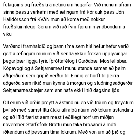
félagsins og fræðslu á netinu um hugarfar. Við munum áfram
sinna þessu verkefni með æfingum frá Þór auk þess Jón
Halldórsson frá KVAN mun að koma með nokkur
fræðsluinnlegg. Gerum við ráð fyrir fjórum myndböndum á
viku.
Varðandi framhaldið og þann tíma sem hlé hefur hefur verið
gert á æfingum munum við senda ykkur frekari upplýsingar
þegar þær liggja fyrir. Íþróttafélög í Garðabæ, Mosfellsbæ,
Kópavogi og á Seltjarnarnesi munu standa saman að þeim
aðgerðum sem gripið verður til. Einnig er horft til þeirra
aðgerða sem ríkið mun kynna á morgun og stuðningsaðgerðir
Seltjarnarnesbæjar sem enn hafa ekki litið dagsins ljós.
Öll erum við orðin þreytt á ástandinu en við trúum og treystum
því að með samstilltu átaki allra þá náum við tökum ástandinu
og að lífið færist sem mest í eðlilegt horf um miðjan
nóvember. Starfsfólk Gróttu mun taka brosandi á móti
iðkendum að þessum tíma loknum. Með von um að þið og