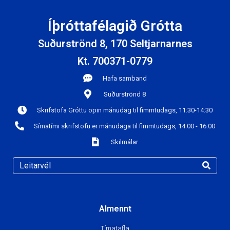
Íþróttafélagið Grótta
Suðurströnd 8, 170 Seltjarnarnes
Kt. 700371-0779
Hafa samband
Suðurströnd 8
Skrifstofa Gróttu opin mánudag til fimmtudags, 11:30-14:30
Símatími skrifstofu er mánudaga til fimmtudags, 14:00 - 16:00
Skilmálar
Almennt
Tímatafla