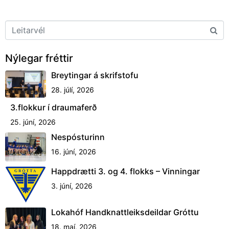
Nýlegar fréttir
Breytingar á skrifstofu
28. júlí, 2026
3.flokkur í draumaferð
25. júní, 2026
Nespósturinn
16. júní, 2026
Happdrætti 3. og 4. flokks – Vinningar
3. júní, 2026
Lokahóf Handknattleiksdeildar Gróttu
18. maí, 2026