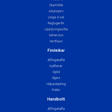
Starfsfólk
Aðalstjórn
Leiga á sal
Reglugerðir
Upplýsingasíða
Vefverslun
Verðlaun
Fimleikar
Æfingatafla
Þjálfarar
Gjöld
Stjórn
Hópaskipting
Fréttir
Handbolti
Æfingatafla