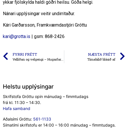
ykkar fjölskylda haldi góðri heilsu. Góða helgi.
Nánari upplýsingar veitir undirritaður.
Kári Garðarsson, Framkvæmdastjóri Gróttu
kari@grotta.is
| gsm: 868-2426
FYRRI FRÉTT
NÆSTA FRÉTT
Vellíðan og velgengi – Hugarfarmyndbönd Gróttu
Tímabilið blásið af
Helstu upplýsingar
Skrifstofa Gróttu opin mánudag – fimmtudags
frá kl. 11:30 – 14:30.
Hafa samband
Aðalsími Gróttu:
561-1133
Símatími skrifstofu er 14:00 – 16:00 mánudag – fimmtudags.