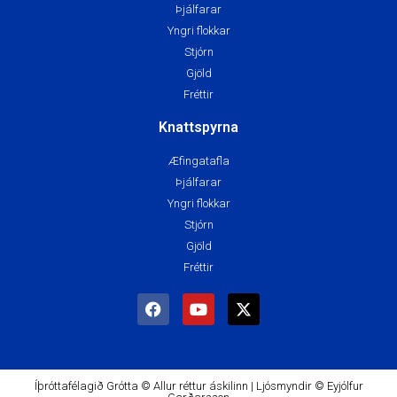
Þjálfarar
Yngri flokkar
Stjórn
Gjöld
Fréttir
Knattspyrna
Æfingatafla
Þjálfarar
Yngri flokkar
Stjórn
Gjöld
Fréttir
Íþróttafélagið Grótta © Allur réttur áskilinn | Ljósmyndir © Eyjólfur