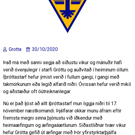
Grotta
30/10/2020
Það má með sanni segja að síðustu vikur og mánuðir hafi
verið óvenjulegir í starfi Gróttu og auðvitað í heiminum öllum.
Íþróttastarf hefur ýmist verið í fullum gangi, í gangi með
takmörkunum eða legið alfarið niðri. Óvissan hefur verið mikil
og aðstæður oft óútreiknanlegar.
Nú er það ljóst að allt íþróttastarf mun liggja niðri til 17.
nóvember næstkomandi. Þjálfarar okkar munu áfram eftir
fremsta megni sinna þjónustu við iðkendur með
heimaæfingum og æfingaáætlunum. Síðastliðnar tvær vikur
hefur Grótta gefið út æfingar með Þór yfirstyrktarþjálfa