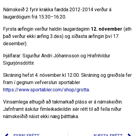
Námskeið 2 fyrir krakka fædda 2012-2014 verður á
laugardögum frá 15:30–16:20.
Fyrsta æfingin verður haldin laugardaginn
12. nóvember
(ath
það verður ekki æfing 3.des) og síðasta æfingin því 17.
desember).
Þjálfarar: Sigurður Andri Jóhannsson og Hrafnhildur
Sigurjónsdóttir.
Skráning hefst 4. nóvember kl 12:00. Skráning og greiðsla fer
fram í gegnum vefverslun sportabler
https://www.sportabler.com/shop/grotta
.
Vinsamlega athugið að takmarkað pláss er á námskeiðin.
Jafnframt áskilur fimleikadeildin sér rétt til að fella niður
námskeiðið náist ekki næg þátttaka.
FYRRI FRÉTT
NÆSTA FRÉTT