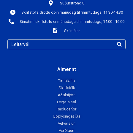
Suðurströnd 8
Skrifstofa Gróttu opin mánudag til fimmtudags, 11:30-14:30
Símatími skrifstofu er mánudaga til fimmtudags, 14:00 - 16:00
Skilmálar
Almennt
Tímatafla
Starfsfólk
Aðalstjórn
Leiga á sal
Reglugerðir
Upplýsingasíða
Vefverslun
Verðlaun