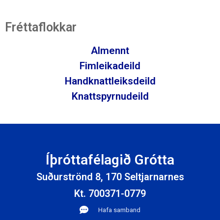
Fréttaflokkar
Almennt
Fimleikadeild
Handknattleiksdeild
Knattspyrnudeild
Íþróttafélagið Grótta
Suðurströnd 8, 170 Seltjarnarnes
Kt. 700371-0779
Hafa samband