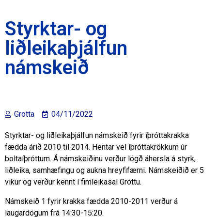
Styrktar- og
liðleikaþjálfun
námskeið
Grotta
04/11/2022
Styrktar- og liðleikaþjálfun námskeið fyrir íþróttakrakka
fædda árið 2010 til 2014. Hentar vel íþróttakrökkum úr
boltaíþróttum. Á námskeiðinu verður lögð áhersla á styrk,
liðleika, samhæfingu og aukna hreyfifærni. Námskeiðið er 5
vikur og verður kennt í fimleikasal Gróttu.
Námskeið 1 fyrir krakka fædda 2010-2011 verður á
laugardögum frá 14:30-15:20.