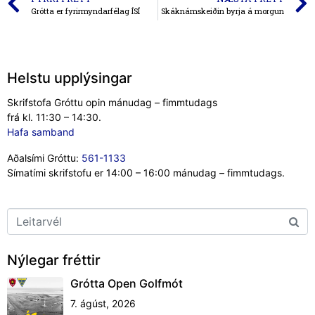
Grótta er fyrirmyndarfélag ÍSÍ
Skáknámskeiðin byrja á morgun
Helstu upplýsingar
Skrifstofa Gróttu opin mánudag – fimmtudags
frá kl. 11:30 – 14:30.
Hafa samband
Aðalsími Gróttu:
561-1133
Símatími skrifstofu er 14:00 – 16:00 mánudag – fimmtudags.
Nýlegar fréttir
Grótta Open Golfmót
7. ágúst, 2026