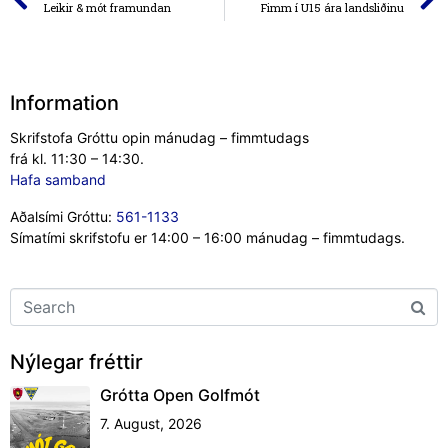
Leikir & mót framundan
Fimm í U15 ára landsliðinu
Information
Skrifstofa Gróttu opin mánudag – fimmtudags
frá kl. 11:30 – 14:30.
Hafa samband
Aðalsími Gróttu:
561-1133
Símatími skrifstofu er 14:00 – 16:00 mánudag – fimmtudags.
Nýlegar fréttir
Grótta Open Golfmót
7. August, 2026