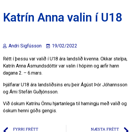
Katrín Anna valin í U18
Andri Sigfússon
19/02/2022
Rétt í þessu var valið í U18 ára landslið kvenna. Okkar stelpa,
Katrín Anna Ásmundsdóttir var valin í hópinn og æfir hann
dagana 2. – 6.mars.
Þjálfarar U18 ára landsliðsins eru þeir Ágúst Þór Jóhannsson
og Árni Stefán Guðjónsson.
Við óskum Katrínu Önnu hjartanlega til hamingju með valið og
óskum henni góðs gengis.
FYRRI FRÉTT
NÆSTA FRÉTT