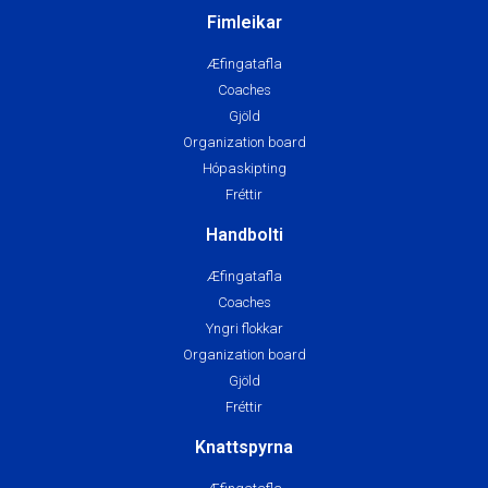
Fimleikar
Æfingatafla
Coaches
Gjöld
Organization board
Hópaskipting
Fréttir
Handbolti
Æfingatafla
Coaches
Yngri flokkar
Organization board
Gjöld
Fréttir
Knattspyrna