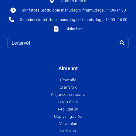
Suðurströnd 8
Skrifstofa Gróttu opin mánudag til fimmtudags, 11:30-14:30
Símatími skrifstofu er mánudaga til fimmtudags, 14:00 - 16:00
Skilmálar
Almennt
Tímatafla
Starfsfólk
Organization board
Leiga á sal
Reglugerðir
Upplýsingasíða
Vefverslun
Verðlaun