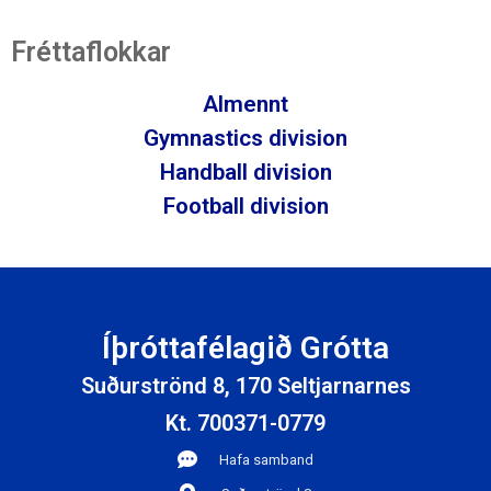
Fréttaflokkar
Almennt
Gymnastics division
Handball division
Football division
Íþróttafélagið Grótta
Suðurströnd 8, 170 Seltjarnarnes
Kt. 700371-0779
Hafa samband