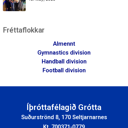
Fréttaflokkar
Almennt
Gymnastics division
Handball division
Football division
Íþróttafélagið Grótta
Suðurströnd 8, 170 Seltjarnarnes
Kt. 700371-0779