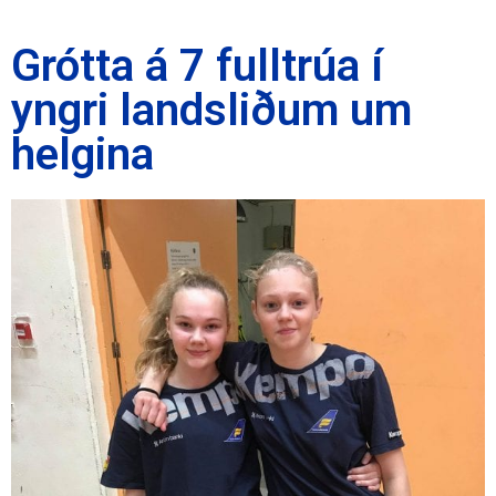
Grótta á 7 fulltrúa í
yngri landsliðum um
helgina