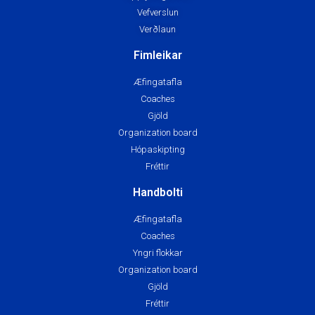
Vefverslun
Verðlaun
Fimleikar
Æfingatafla
Coaches
Gjöld
Organization board
Hópaskipting
Fréttir
Handbolti
Æfingatafla
Coaches
Yngri flokkar
Organization board
Gjöld
Fréttir