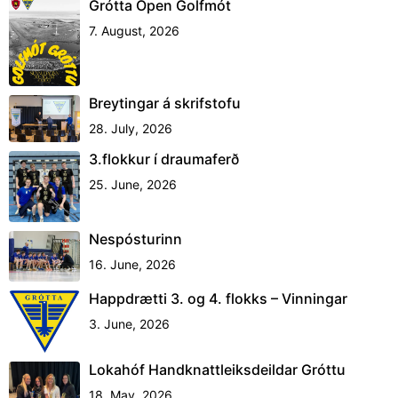
Grótta Open Golfmót
7. August, 2026
Breytingar á skrifstofu
28. July, 2026
3.flokkur í draumaferð
25. June, 2026
Nespósturinn
16. June, 2026
Happdrætti 3. og 4. flokks – Vinningar
3. June, 2026
Lokahóf Handknattleiksdeildar Gróttu
18. May, 2026