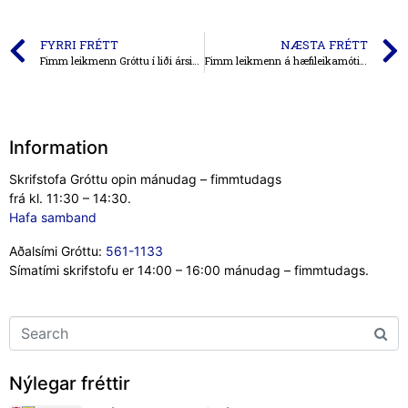
FYRRI FRÉTT
NÆSTA FRÉTT
Fimm leikmenn Gróttu í liði ársins í 2. deild
Fimm leikmenn á hæfileikamóti N1 og KSÍ
Information
Skrifstofa Gróttu opin mánudag – fimmtudags
frá kl. 11:30 – 14:30.
Hafa samband
Aðalsími Gróttu:
561-1133
Símatími skrifstofu er 14:00 – 16:00 mánudag – fimmtudags.
Nýlegar fréttir