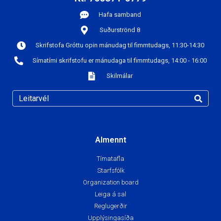
Hafa samband
Suðurströnd 8
Skrifstofa Gróttu opin mánudag til fimmtudags, 11:30-14:30
Símatími skrifstofu er mánudaga til fimmtudags, 14:00 - 16:00
Skilmálar
Almennt
Tímatafla
Starfsfólk
Organization board
Leiga á sal
Reglugerðir
Upplýsingasíða