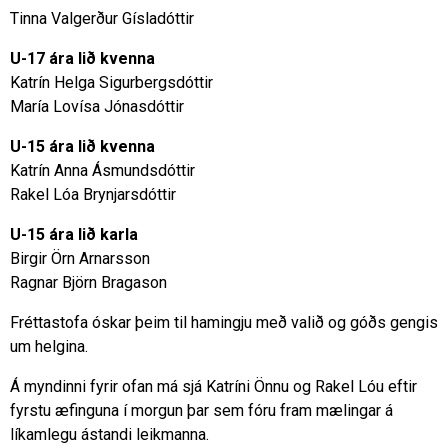
Tinna Valgerður Gísladóttir
U-17 ára lið kvenna
Katrín Helga Sigurbergsdóttir
María Lovísa Jónasdóttir
U-15 ára lið kvenna
Katrín Anna Ásmundsdóttir
Rakel Lóa Brynjarsdóttir
U-15 ára lið karla
Birgir Örn Arnarsson
Ragnar Björn Bragason
Fréttastofa óskar þeim til hamingju með valið og góðs gengis
um helgina.
Á myndinni fyrir ofan má sjá Katríni Önnu og Rakel Lóu eftir
fyrstu æfinguna í morgun þar sem fóru fram mælingar á
líkamlegu ástandi leikmanna.