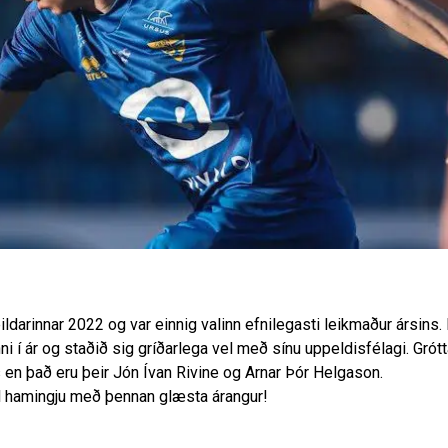
ildarinnar 2022 og var einnig valinn efnilegasti leikmaður ársins. 
ni í ár og staðið sig gríðarlega vel með sínu uppeldisfélagi. Grótt
s en það eru þeir Jón Ívan Rivine og Arnar Þór Helgason.
til hamingju með þennan glæsta árangur!