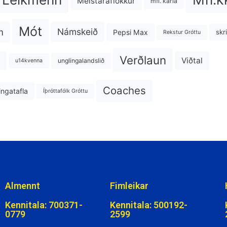
Meistaraflokkur
mfl. karla
Mót
m
Námskeið
Pepsi Max
skr
Rekstur Gróttu
Verðlaun
Viðtal
unglingalandslið
u14kvenna
Coaches
ngatafla
Íþróttafólk Gróttu
Almennt
Fimleikar
Kennitala: 700371-
Kennitala: 500192-
0779
2599