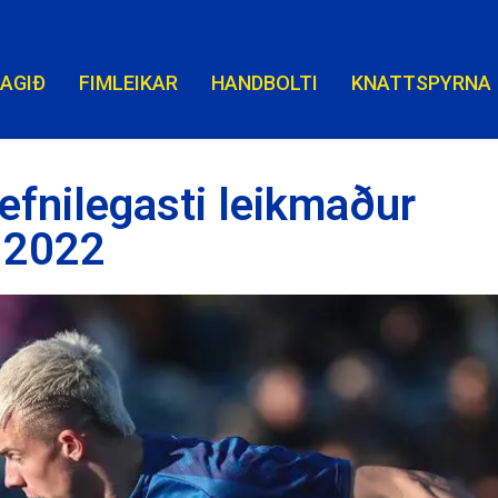
LAGIÐ
FIMLEIKAR
HANDBOLTI
KNATTSPYRNA
 efnilegasti leikmaður
r 2022