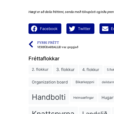
Hægt er að deila fréttinni, senda með tölvupósti og/eða prent
Facebook
Twitter
E
FYRRI FRÉTT
VERBÚÐARBALLIÐ var geggjað
Fréttaflokkar
3. flokkur
4. flokkur
2. flokkur
5.flo
Organization board
Bikarkeppni
deildarm
Handbolti
Hugar
Heimaæfingar
Knattspyrna
Landslið