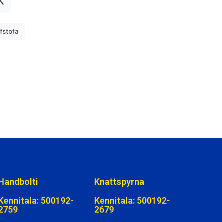
ifstofa
Handbolti
Knattspyrna
Kennitala: 500192-
Kennitala: 500192-
2759
2679