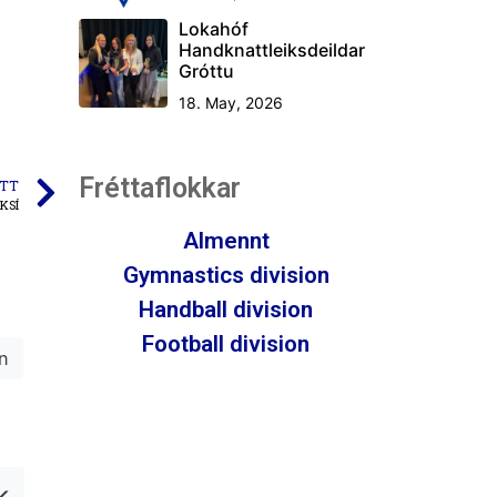
Lokahóf
Handknattleiksdeildar
Gróttu
18. May, 2026
Fréttaflokkar
TT
 KSÍ
Almennt
Gymnastics division
Handball division
Football division
n
k