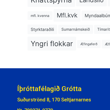
Mfl.kvk
Myndaalbú
mfl. kvenna
Styrktaraðili
Sumarnámskeið
Tímarit
Yngri flokkar
Æfi
Æfingaferð
Íþróttafélagið Grótta
Suðurströnd 8, 170 Seltjarnarnes