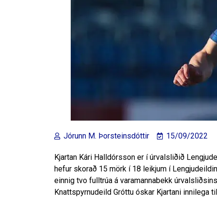
Jórunn M. Þorsteinsdóttir
15/09/2022
Kjartan Kári Halldórsson er í úrvalsliðið Lengjude
hefur skorað 15 mörk í 18 leikjum í Lengjudeildin
einnig tvo fulltrúa á varamannabekk úrvalsliðsin
Knattspyrnudeild Gróttu óskar Kjartani innilega 