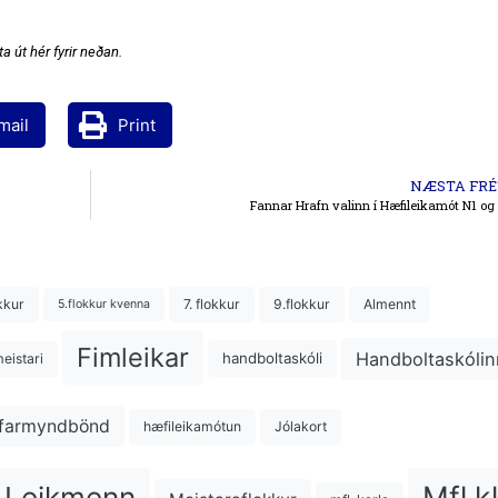
a út hér fyrir neðan.
mail
Print
NÆSTA FRÉ
Fannar Hrafn valinn í Hæfileikamót N1 og
kkur
7. flokkur
9.flokkur
Almennt
5.flokkur kvenna
Fimleikar
Handboltaskólin
handboltaskóli
eistari
farmyndbönd
hæfileikamótun
Jólakort
Mfl.k
Leikmenn