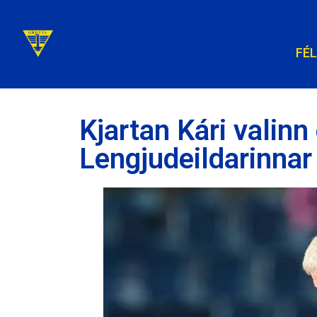
FÉ
Kjartan Kári valinn
Lengjudeildarinna