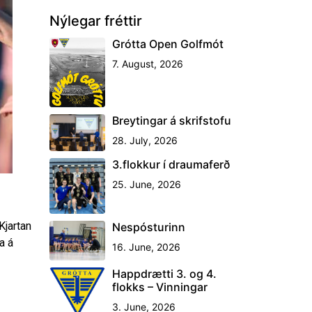
Nýlegar fréttir
Grótta Open Golfmót
7. August, 2026
Breytingar á skrifstofu
28. July, 2026
3.flokkur í draumaferð
25. June, 2026
Kjartan
Nespósturinn
a á
16. June, 2026
Happdrætti 3. og 4.
flokks – Vinningar
3. June, 2026