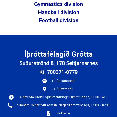
Gymnastics division
Handball division
Football division
Íþróttafélagið Grótta
Suðurströnd 8, 170 Seltjarnarnes
Kt. 700371-0779
Hafa samband
Suðurströnd 8
Skrifstofa Gróttu opin mánudag til fimmtudags, 11:30-14:30
Símatími skrifstofu er mánudaga til fimmtudags, 14:00 - 16:00
Skilmálar