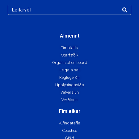
Almennt
Tímatafla
Starfsfólk
Organization board
Leiga á sal
Reglugerðir
Upplýsingasíða
Vefverslun
Verðlaun
Fimleikar
Æfingatafla
Coaches
Gjöld