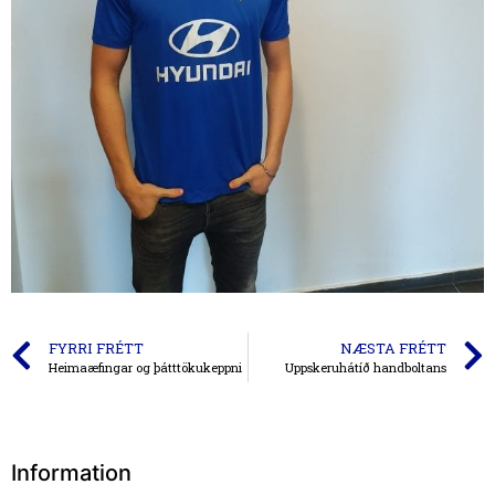
FYRRI FRÉTT
NÆSTA FRÉTT
Heimaæfingar og þátttökukeppni
Uppskeruhátíð handboltans
Information