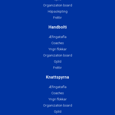
Organization board
Hópaskipting
Fréttir
Handbolti
Æfingatafla
Coaches
Yngri flokkar
Organization board
Gjöld
Fréttir
Knattspyrna
Æfingatafla
Coaches
Yngri flokkar
Organization board
Gjöld