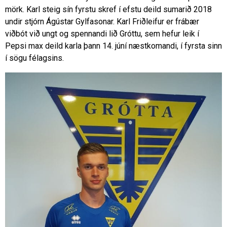
mörk. Karl steig sín fyrstu skref í efstu deild sumarið 2018
undir stjórn Ágústar Gylfasonar. Karl Friðleifur er frábær
viðbót við ungt og spennandi lið Gróttu, sem hefur leik í
Pepsi max deild karla þann 14. júní næstkomandi, í fyrsta sinn
í sögu félagsins.