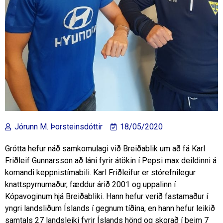
Jórunn M. Þorsteinsdóttir
18/05/2020
Grótta hefur náð samkomulagi við Breiðablik um að fá Karl
Friðleif Gunnarsson að láni fyrir átökin í Pepsi max deildinni á
komandi keppnistímabili. Karl Friðleifur er stórefnilegur
knattspyrnumaður, fæddur árið 2001 og uppalinn í
Kópavoginum hjá Breiðabliki. Hann hefur verið fastamaður í
yngri landsliðum Íslands í gegnum tíðina, en hann hefur leikið
samtals 27 landsleiki fyrir Íslands hönd og skorað í þeim 7