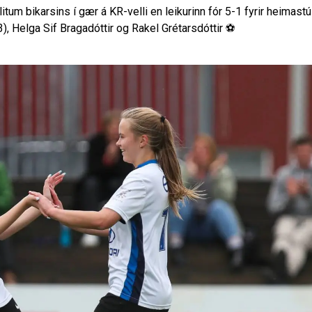
litum bikarsins í gær á KR-velli en leikurinn fór 5-1 fyrir heimast
, Helga Sif Bragadóttir og Rakel Grétarsdóttir ⚽️