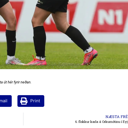
a út hér fyrir neðan.
mail
Print
NÆSTA FRÉ
6. flokkur karla á Orkumótinu í E