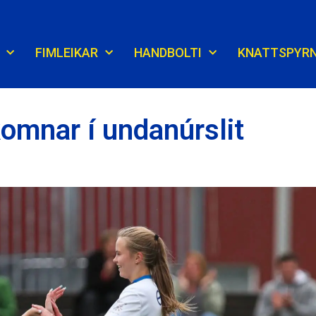
FIMLEIKAR
HANDBOLTI
KNATTSPYR
komnar í undanúrslit