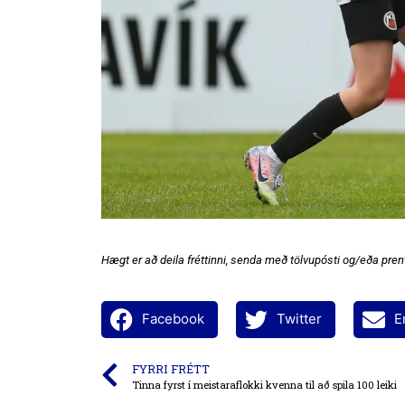
Hægt er að deila fréttinni, senda með tölvupósti og/eða prent
Facebook
Twitter
E
FYRRI FRÉTT
Tinna fyrst í meistaraflokki kvenna til að spila 100 leiki