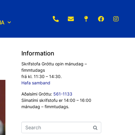
NA
Information
Skrifstofa Gróttu opin mánudag –
fimmtudags
frá kl. 11:30 – 14:30.
Hafa samband
Aðalsími Gróttu:
561-1133
Símatími skrifstofu er 14:00 – 16:00
mánudag – fimmtudags.