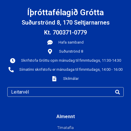
Íþróttafélagið Grótta
Suðurströnd 8, 170 Seltjarnarnes
Kt. 700371-0779
Hafa samband
Suðurströnd 8
Skrifstofa Gróttu opin mánudag til fimmtudags, 11:30-14:30
Símatími skrifstofu er mánudaga til fimmtudags, 14:00 - 16:00
Skilmálar
Almennt
Tímatafla