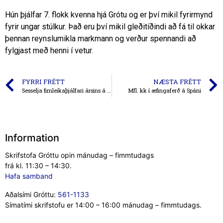
Hún þjálfar 7. flokk kvenna hjá Grótu og er því mikil fyrirmynd
fyrir ungar stúlkur. Það eru því mikil gleðitíðindi að fá til okkar
þennan reynslumikla markmann og verður spennandi að
fylgjast með henni í vetur.
FYRRI FRÉTT
NÆSTA FRÉTT
Sesselja fimleikaþjálfari ársins á Íslandi
Mfl. kk í æfingaferð á Spáni
Information
Skrifstofa Gróttu opin mánudag – fimmtudags
frá kl. 11:30 – 14:30.
Hafa samband
Aðalsími Gróttu:
561-1133
Símatími skrifstofu er 14:00 – 16:00 mánudag – fimmtudags.