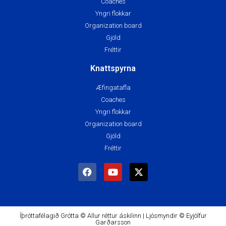
Coaches
Yngri flokkar
Organization board
Gjöld
Fréttir
Knattspyrna
Æfingatafla
Coaches
Yngri flokkar
Organization board
Gjöld
Fréttir
Íþróttafélagið Grótta © Allur réttur áskilinn | Ljósmyndir © Eyjólfur
Garðarsson