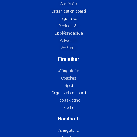
Starfsfólk
Organization board
Leiga á sal
Reglugerðir
Upplýsingasíða
Vefverslun
Verðlaun
Fimleikar
Æfingatafla
Coaches
Gjöld
Organization board
Hópaskipting
Fréttir
Handbolti
Æfingatafla