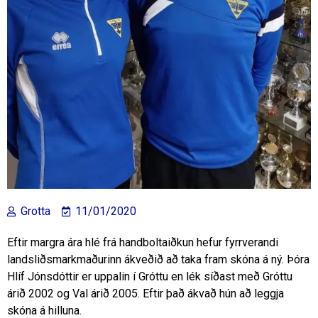
Grotta
11/01/2020
Eftir margra ára hlé frá handboltaiðkun hefur fyrrverandi
landsliðsmarkmaðurinn ákveðið að taka fram skóna á ný. Þóra
Hlíf Jónsdóttir er uppalin í Gróttu en lék síðast með Gróttu
árið 2002 og Val árið 2005. Eftir það ákvað hún að leggja
skóna á hilluna.