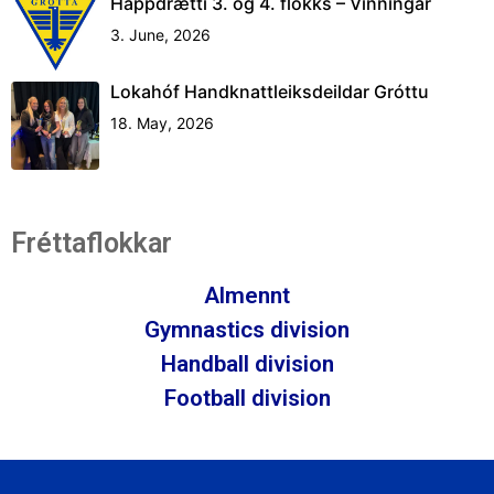
Happdrætti 3. og 4. flokks – Vinningar
3. June, 2026
Lokahóf Handknattleiksdeildar Gróttu
18. May, 2026
Fréttaflokkar
Almennt
Gymnastics division
Handball division
Football division