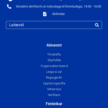
Símatími skrifstofu er mánudaga til fimmtudags, 14:00 - 16:00
Skilmálar
Almennt
Tímatafla
Starfsfólk
Organization board
Leiga á sal
Reglugerðir
Upplýsingasíða
Vefverslun
Verðlaun
Fimleikar