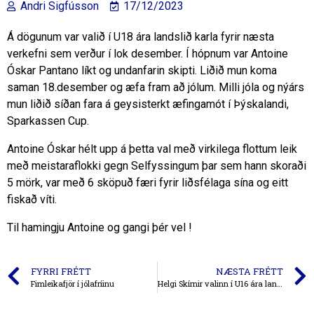
Andri Sigfússon
17/12/2023
Á dögunum var valið í U18 ára landslið karla fyrir næsta
verkefni sem verður í lok desember. Í hópnum var Antoine
Óskar Pantano líkt og undanfarin skipti. Liðið mun koma
saman 18.desember og æfa fram að jólum. Milli jóla og nýárs
mun liðið síðan fara á geysisterkt æfingamót í Þýskalandi,
Sparkassen Cup.
Antoine Óskar hélt upp á þetta val með virkilega flottum leik
með meistaraflokki gegn Selfyssingum þar sem hann skoraði
5 mörk, var með 6 sköpuð færi fyrir liðsfélaga sína og eitt
fiskað víti.
Til hamingju Antoine og gangi þér vel !
FYRRI FRÉTT
NÆSTA FRÉTT
Fimleikafjör í jólafríinu
Helgi Skírnir valinn í U16 ára landslið karla