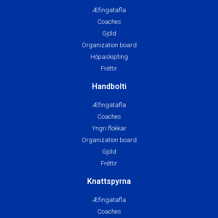
Æfingatafla
Coaches
Gjöld
Organization board
Hópaskipting
Fréttir
Handbolti
Æfingatafla
Coaches
Yngri flokkar
Organization board
Gjöld
Fréttir
Knattspyrna
Æfingatafla
Coaches