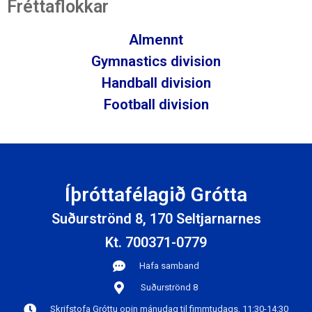
Fréttaflokkar
Almennt
Gymnastics division
Handball division
Football division
Íþróttafélagið Grótta
Suðurströnd 8, 170 Seltjarnarnes
Kt. 700371-0779
Hafa samband
Suðurströnd 8
Skrifstofa Gróttu opin mánudag til fimmtudags, 11:30-14:30