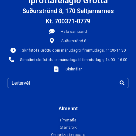
Íþróttafélagið Grótta
Suðurströnd 8, 170 Seltjarnarnes
Kt. 700371-0779
Hafa samband
Suðurströnd 8
Skrifstofa Gróttu opin mánudag til fimmtudags, 11:30-14:30
Símatími skrifstofu er mánudaga til fimmtudags, 14:00 - 16:00
Skilmálar
Almennt
Tímatafla
Starfsfólk
Organization board