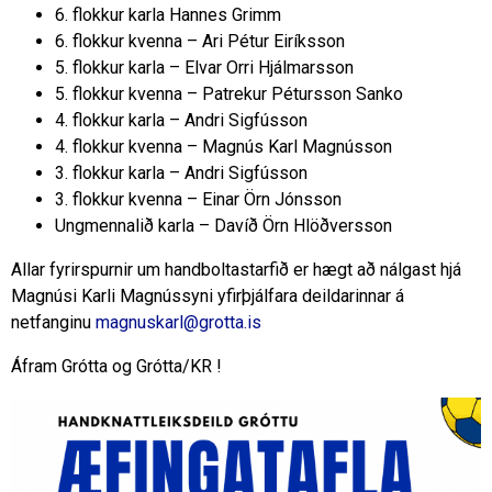
6. flokkur karla Hannes Grimm
6. flokkur kvenna – Ari Pétur Eiríksson
5. flokkur karla – Elvar Orri Hjálmarsson
5. flokkur kvenna – Patrekur Pétursson Sanko
4. flokkur karla – Andri Sigfússon
4. flokkur kvenna – Magnús Karl Magnússon
3. flokkur karla – Andri Sigfússon
3. flokkur kvenna – Einar Örn Jónsson
Ungmennalið karla – Davíð Örn Hlöðversson
Allar fyrirspurnir um handboltastarfið er hægt að nálgast hjá
Magnúsi Karli Magnússyni yfirþjálfara deildarinnar á
netfanginu
magnuskarl@grotta.is
Áfram Grótta og Grótta/KR !