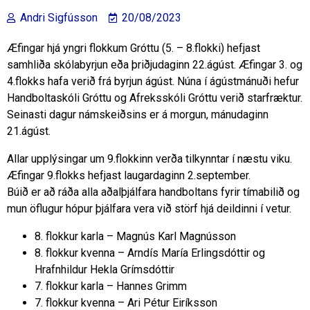
Andri Sigfússon
20/08/2023
Æfingar hjá yngri flokkum Gróttu (5. – 8.flokki) hefjast
samhliða skólabyrjun eða þriðjudaginn 22.ágúst. Æfingar 3. og
4.flokks hafa verið frá byrjun ágúst. Núna í ágústmánuði hefur
Handboltaskóli Gróttu og Afreksskóli Gróttu verið starfræktur.
Seinasti dagur námskeiðsins er á morgun, mánudaginn
21.ágúst.
Allar upplýsingar um 9.flokkinn verða tilkynntar í næstu viku.
Æfingar 9.flokks hefjast laugardaginn 2.september.
Búið er að ráða alla aðalþjálfara handboltans fyrir tímabilið og
mun öflugur hópur þjálfara vera við störf hjá deildinni í vetur.
8. flokkur karla – Magnús Karl Magnússon
8. flokkur kvenna – Arndís María Erlingsdóttir og
Hrafnhildur Hekla Grímsdóttir
7. flokkur karla – Hannes Grimm
7. flokkur kvenna – Ari Pétur Eiríksson