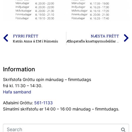
FYRRI FRÉTT
NÆSTA FRÉTT
Katrín Anna á EM í Rúmeníu
Æfingatafla knattspyrnudeildar 2023-2024
Information
Skrifstofa Gróttu opin mánudag – fimmtudags
frá kl. 11:30 – 14:30.
Hafa samband
Aðalsími Gróttu:
561-1133
Símatími skrifstofu er 14:00 – 16:00 mánudag – fimmtudags.