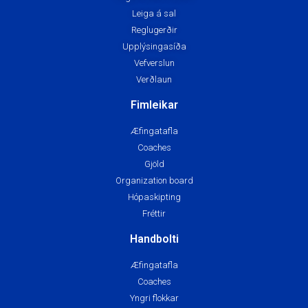
Leiga á sal
Reglugerðir
Upplýsingasíða
Vefverslun
Verðlaun
Fimleikar
Æfingatafla
Coaches
Gjöld
Organization board
Hópaskipting
Fréttir
Handbolti
Æfingatafla
Coaches
Yngri flokkar