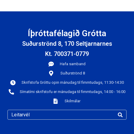
Íþróttafélagið Grótta
Suðurströnd 8, 170 Seltjarnarnes
Kt. 700371-0779
Hafa samband
Suðurströnd 8
Skrifstofa Gróttu opin mánudag til fimmtudags, 11:30-14:30
Símatími skrifstofu er mánudaga til fimmtudags, 14:00 - 16:00
Skilmálar