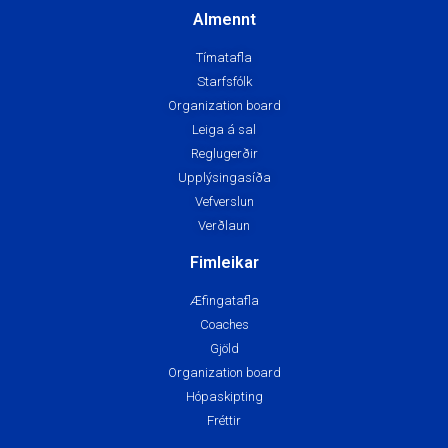
Almennt
Tímatafla
Starfsfólk
Organization board
Leiga á sal
Reglugerðir
Upplýsingasíða
Vefverslun
Verðlaun
Fimleikar
Æfingatafla
Coaches
Gjöld
Organization board
Hópaskipting
Fréttir