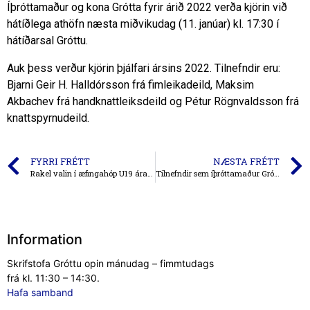
Íþróttamaður og kona Grótta fyrir árið 2022 verða kjörin við
hátíðlega athöfn næsta miðvikudag (11. janúar) kl. 17:30 í
hátíðarsal Gróttu.
Auk þess verður kjörin þjálfari ársins 2022. Tilnefndir eru:
Bjarni Geir H. Halldórsson frá fimleikadeild, Maksim
Akbachev frá handknattleiksdeild og Pétur Rögnvaldsson frá
knattspyrnudeild.
FYRRI FRÉTT
NÆSTA FRÉTT
Rakel valin í æfingahóp U19 ára landsliðsins
Tilnefndir sem íþróttamaður Gróttu 2022
Information
Skrifstofa Gróttu opin mánudag – fimmtudags
frá kl. 11:30 – 14:30.
Hafa samband