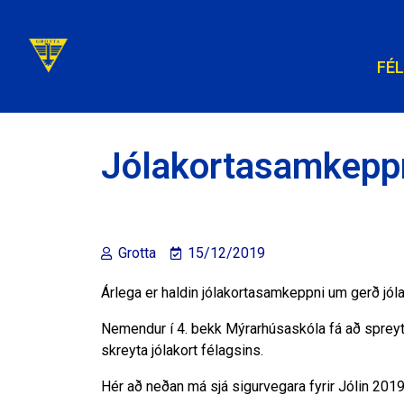
FÉ
Jólakortasamkeppn
Grotta
15/12/2019
Árlega er haldin jólakortasamkeppni um gerð jólak
Nemendur í 4. bekk Mýrarhúsaskóla fá að spreyta
skreyta jólakort félagsins.
Hér að neðan má sjá sigurvegara fyrir Jólin 201