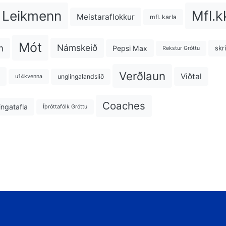
Mfl.k
Leikmenn
Meistaraflokkur
mfl. karla
Mót
m
Námskeið
Pepsi Max
skr
Rekstur Gróttu
Verðlaun
Viðtal
unglingalandslið
u14kvenna
Coaches
ngatafla
Íþróttafólk Gróttu