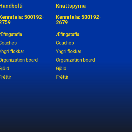
Handbolti
Knattspyrna
Kennitala: 500192-
Kennitala: 500192-
2759
2679
Æfingatafla
Æfingatafla
Coaches
Coaches
Yngri flokkar
Yngri flokkar
Organization board
Organization board
Gjöld
Gjöld
Fréttir
Fréttir