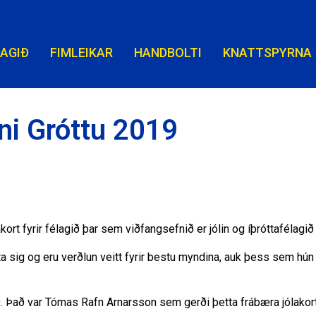
LAGIÐ
FIMLEIKAR
HANDBOLTI
KNATTSPYRNA
i Gróttu 2019
ort fyrir félagið þar sem viðfangsefnið er jólin og íþróttafélagið 
 sig og eru verðlun veitt fyrir bestu myndina, auk þess sem hú
9. Það var Tómas Rafn Arnarsson sem gerði þetta frábæra jólakort