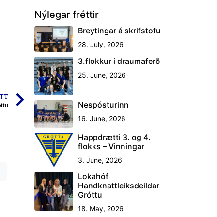
Nýlegar fréttir
Breytingar á skrifstofu
28. July, 2026
3.flokkur í draumaferð
25. June, 2026
TT
Nespósturinn
óttu
16. June, 2026
Happdrætti 3. og 4.
flokks – Vinningar
3. June, 2026
n
Lokahóf
Handknattleiksdeildar
Gróttu
18. May, 2026