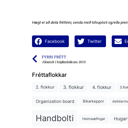
Hægt er að deila fréttinni, senda með tölvupósti og/eða prent
Facebook
Twitter
E
FYRRI FRÉTT
Jólamót í hópfimleikum 2019
Fréttaflokkar
3. flokkur
4. flokkur
2. flokkur
5.flo
Organization board
Bikarkeppni
deildarme
Handbolti
Hugar
Heimaæfingar