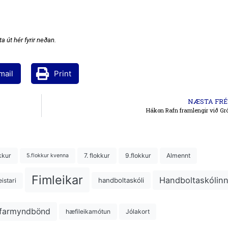
a út hér fyrir neðan.
mail
Print
NÆSTA FRÉ
Hákon Rafn framlengir við Gr
kkur
7. flokkur
9.flokkur
Almennt
5.flokkur kvenna
Fimleikar
Handboltaskólin
handboltaskóli
istari
farmyndbönd
hæfileikamótun
Jólakort