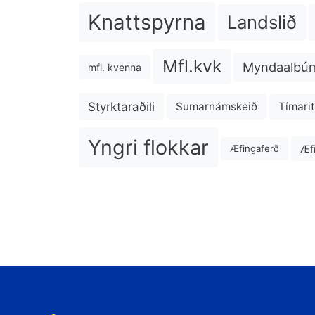
Knattspyrna
Landslið
Mfl.kvk
Myndaalbú
mfl. kvenna
Styrktaraðili
Sumarnámskeið
Tímarit
Yngri flokkar
Æfi
Æfingaferð