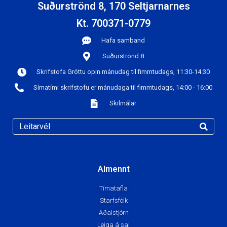
Suðurströnd 8, 170 Seltjarnarnes
Kt. 700371-0779
Hafa samband
Suðurströnd 8
Skrifstofa Gróttu opin mánudag til fimmtudags, 11:30-14:30
Símatími skrifstofu er mánudaga til fimmtudags, 14:00 - 16:00
Skilmálar
Almennt
Tímatafla
Starfsfólk
Aðalstjórn
Leiga á sal