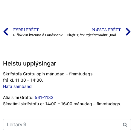
FYRRI FRÉTT
NÆSTA FRÉTT
6. flokkur kvenna á Landsbankamóti Tindastóls
Birgir Tjörvi nýr formaður: „Það gerist ekkert af sjálfu sér“
Helstu upplýsingar
Skrifstofa Gróttu opin mánudag – fimmtudags
frá kl. 11:30 – 14:30.
Hafa samband
Aðalsími Gróttu:
561-1133
Símatími skrifstofu er 14:00 – 16:00 mánudag – fimmtudags.