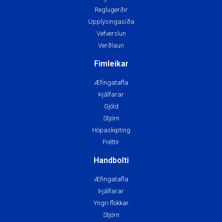
Reglugerðir
Upplýsingasíða
Vefverslun
Verðlaun
Fimleikar
Æfingatafla
Þjálfarar
Gjöld
Stjórn
Hópaskipting
Fréttir
Handbolti
Æfingatafla
Þjálfarar
Yngri flokkar
Stjórn