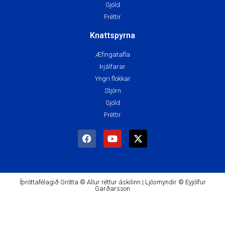
Gjöld
Fréttir
Knattspyrna
Æfingatafla
Þjálfarar
Yngri flokkar
Stjórn
Gjöld
Fréttir
Íþróttafélagið Grótta © Allur réttur áskilinn | Ljósmyndir © Eyjólfur
Garðarsson