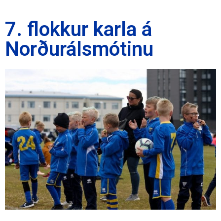
7. flokkur karla á
Norðurálsmótinu