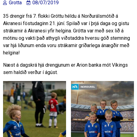
Grotta
08/07/2019
35 drengir frá 7. flokki Gróttu héldu á Norðurálsmótið á
Akranesi föstudaginn 21. júní. Spilað var í þrjá daga og gistu
strákarnir á Akranesi yfir helgina. Grótta var með sex lið á
mótinu og vakti það athygli viðstaddra hversu góð stemning
var hjá liðunum enda voru strákarnir gríðarlega ánægðir með
helgina!
Næst á dagskrá hjá drengjunum er Arion banka mót Víkings
sem haldið verður í ágúst.