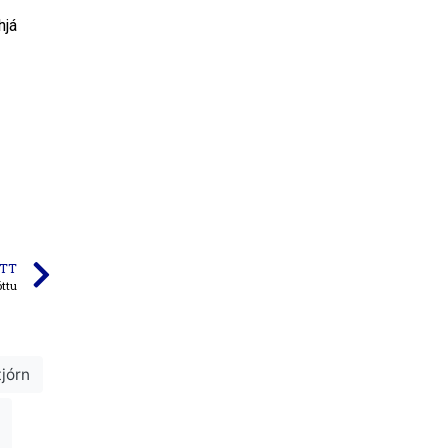
hjá
TT
óttu
tjórn