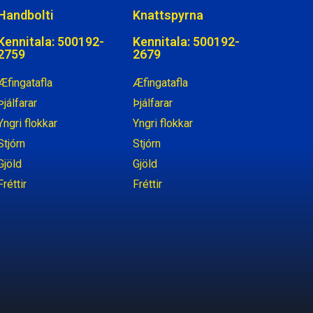
Handbolti
Knattspyrna
Kennitala: 500192-
Kennitala: 500192-
2759
2679
Æfingatafla
Æfingatafla
Þjálfarar
Þjálfarar
Yngri flokkar
Yngri flokkar
Stjórn
Stjórn
Gjöld
Gjöld
Fréttir
Fréttir