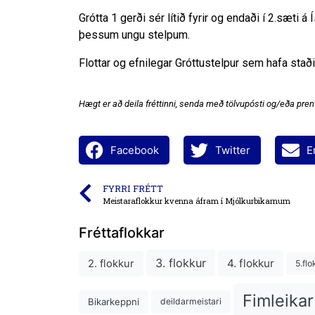
Grótta 1 gerði sér lítið fyrir og endaði í 2.sæti á
þessum ungu stelpum.
Flottar og efnilegar Gróttustelpur sem hafa staðið
Hægt er að deila fréttinni, senda með tölvupósti og/eða prent
Facebook
Twitter
E
FYRRI FRÉTT
Meistaraflokkur kvenna áfram í Mjólkurbikarnum
Fréttaflokkar
3. flokkur
4. flokkur
2. flokkur
5.flo
Fimleikar
Bikarkeppni
deildarmeistari