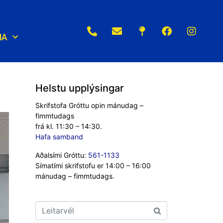
NA
Helstu upplýsingar
Skrifstofa Gróttu opin mánudag –
fimmtudags
frá kl. 11:30 – 14:30.
Hafa samband
Aðalsími Gróttu:
561-1133
Símatími skrifstofu er 14:00 – 16:00
mánudag – fimmtudags.