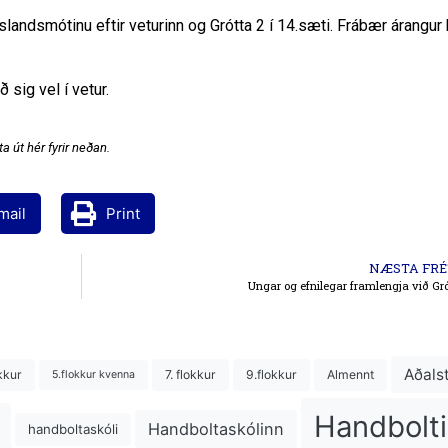
 Íslandsmótinu eftir veturinn og Grótta 2 í 14.sæti. Frábær árangur 
 sig vel í vetur.
a út hér fyrir neðan.
mail
Print
NÆSTA FRÉ
Ungar og efnilegar framlengja við Gr
Aðals
kkur
7. flokkur
9.flokkur
Almennt
5.flokkur kvenna
Handbolti
Handboltaskólinn
handboltaskóli