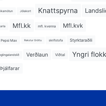
Knattspyrna
Landsli
eikamótun
Jólakort
Mfl.kk
Mfl.kvk
mfl. kvenna
karla
Styrktaraðili
Pepsi Max
skrifstofa
Rekstur Gróttu
Yngri flok
Verðlaun
Viðtal
nglingalandslið
Þjálfarar