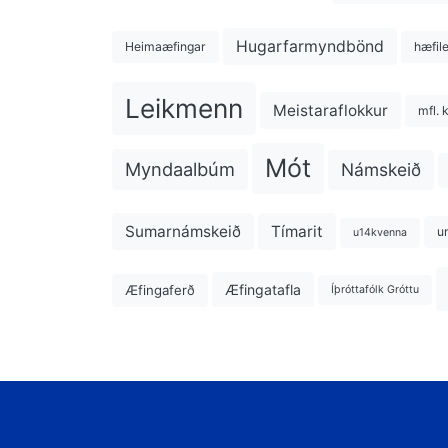
Hugarfarmyndbönd
Heimaæfingar
hæfil
Leikmenn
Meistaraflokkur
mfl. 
Mót
Myndaalbúm
Námskeið
Sumarnámskeið
Tímarit
u
u14kvenna
Æfingatafla
Æfingaferð
Íþróttafólk Gróttu