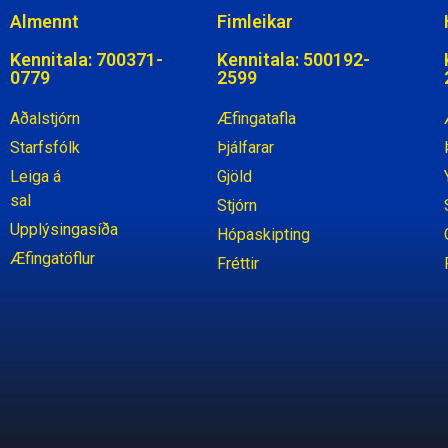
Almennt
Fimleikar
Kennitala: 700371-
Kennitala: 500192-
0779
2599
Aðalstjórn
Æfingatafla
Starfsfólk
Þjálfarar
Leiga á
Gjöld
sal
Stjórn
Upplýsingasíða
Hópaskipting
Æfingatöflur
Fréttir