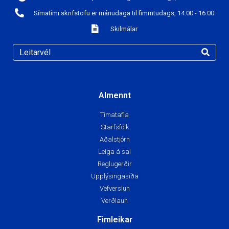
Símatími skrifstofu er mánudaga til fimmtudags, 14:00 - 16:00
Skilmálar
Almennt
Tímatafla
Starfsfólk
Aðalstjórn
Leiga á sal
Reglugerðir
Upplýsingasíða
Vefverslun
Verðlaun
Fimleikar