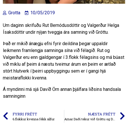
Grotta
10/05/2019
Um daginn skrifuðu Rut Bernódusdóttir og Valgerður Helga
Ísaksdóttir undir nýjan tveggja ára samning við Gróttu.
Það er mikið ánægju efni fyrir deildina þegar uppaldir
leikmenn framlengja samninga sína við félagið. Rut og
Valgerður eru enn gjaldgengar í 3.flokk félagsins og má búast
við miklu af þeim á næstu tveimur árum en þeim er ætlað
stórt hlutverk í þeirri uppbyggingu sem er í gangi hjá
meistaraflokki kvenna.
Á myndinni má sjá Davíð Örn annan þjálfara liðsins handsala
samninginn
FYRRI FRÉTT
NÆSTA FRÉTT
6.flokkur kvenna fékk silfur
Arnar Daði tekur við Gróttu og Daði Laxdal framlengir!