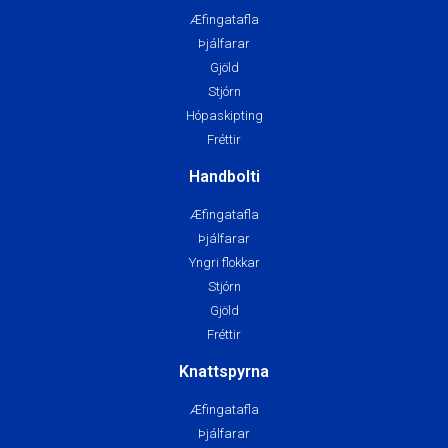
Æfingatafla
Þjálfarar
Gjöld
Stjórn
Hópaskipting
Fréttir
Handbolti
Æfingatafla
Þjálfarar
Yngri flokkar
Stjórn
Gjöld
Fréttir
Knattspyrna
Æfingatafla
Þjálfarar