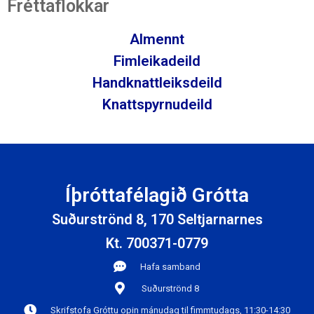
Fréttaflokkar
Almennt
Fimleikadeild
Handknattleiksdeild
Knattspyrnudeild
Íþróttafélagið Grótta
Suðurströnd 8, 170 Seltjarnarnes
Kt. 700371-0779
Hafa samband
Suðurströnd 8
Skrifstofa Gróttu opin mánudag til fimmtudags, 11:30-14:30