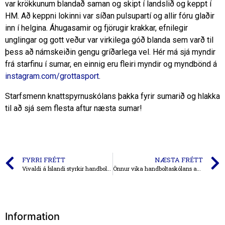
var krökkunum blandað saman og skipt í landslið og keppt í
HM. Að keppni lokinni var síðan pulsupartí og allir fóru glaðir
inn í helgina. Áhugasamir og fjörugir krakkar, efnilegir
unglingar og gott veður var virkilega góð blanda sem varð til
þess að námskeiðin gengu gríðarlega vel. Hér má sjá myndir
frá starfinu í sumar, en einnig eru fleiri myndir og myndbönd á
instagram.com/grottasport
.
Starfsmenn knattspyrnuskólans þakka fyrir sumarið og hlakka
til að sjá sem flesta aftur næsta sumar!
FYRRI FRÉTT
NÆSTA FRÉTT
Vivaldi á Íslandi styrkir handboltann í Gróttu
Önnur vika handboltaskólans að klárast og laus pláss í viku þrjú
Information