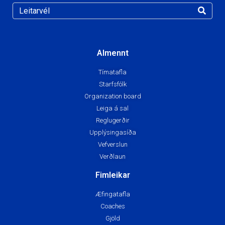
Almennt
Tímatafla
Starfsfólk
Organization board
Leiga á sal
Reglugerðir
Upplýsingasíða
Vefverslun
Verðlaun
Fimleikar
Æfingatafla
Coaches
Gjöld