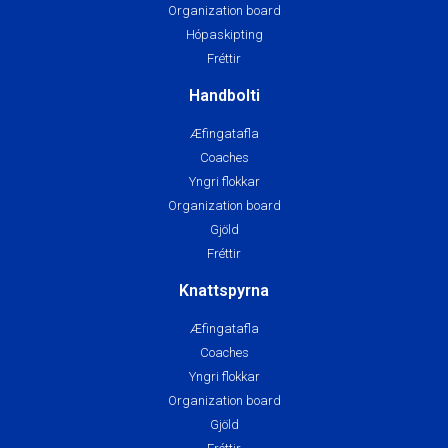
Organization board
Hópaskipting
Fréttir
Handbolti
Æfingatafla
Coaches
Yngri flokkar
Organization board
Gjöld
Fréttir
Knattspyrna
Æfingatafla
Coaches
Yngri flokkar
Organization board
Gjöld