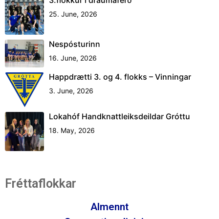
3.flokkur í draumaferð
25. June, 2026
Nespósturinn
16. June, 2026
Happdrætti 3. og 4. flokks – Vinningar
3. June, 2026
Lokahóf Handknattleiksdeildar Gróttu
18. May, 2026
Fréttaflokkar
Almennt