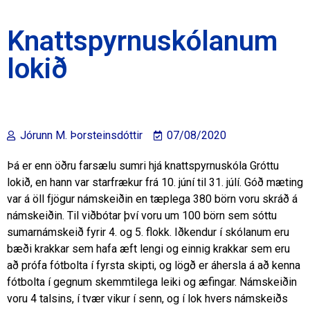
Knattspyrnuskólanum
lokið
Jórunn M. Þorsteinsdóttir
07/08/2020
Þá er enn öðru farsælu sumri hjá knattspyrnuskóla Gróttu
lokið, en hann var starfrækur frá 10. júní til 31. júlí. Góð mæting
var á öll fjögur námskeiðin en tæplega 380 börn voru skráð á
námskeiðin. Til viðbótar því voru um 100 börn sem sóttu
sumarnámskeið fyrir 4. og 5. flokk. Iðkendur í skólanum eru
bæði krakkar sem hafa æft lengi og einnig krakkar sem eru
að prófa fótbolta í fyrsta skipti, og lögð er áhersla á að kenna
fótbolta í gegnum skemmtilega leiki og æfingar. Námskeiðin
voru 4 talsins, í tvær vikur í senn, og í lok hvers námskeiðs