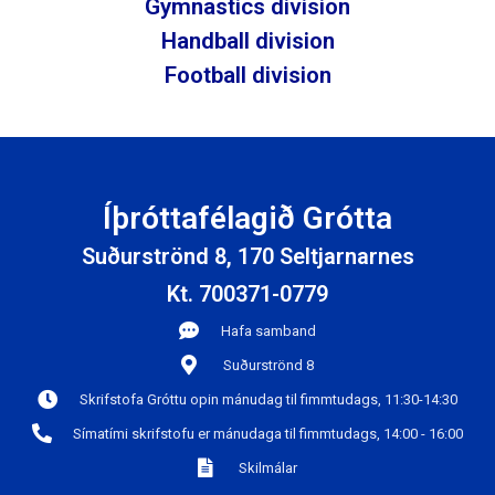
Gymnastics division
Handball division
Football division
Íþróttafélagið Grótta
Suðurströnd 8, 170 Seltjarnarnes
Kt. 700371-0779
Hafa samband
Suðurströnd 8
Skrifstofa Gróttu opin mánudag til fimmtudags, 11:30-14:30
Símatími skrifstofu er mánudaga til fimmtudags, 14:00 - 16:00
Skilmálar