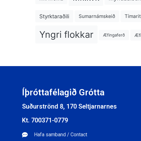
Styrktaraðili
Sumarnámskeið
Tímarit
Yngri flokkar
Æfi
Æfingaferð
Íþróttafélagið Grótta
Suðurströnd 8, 170 Seltjarnarnes
Kt. 700371-0779
Hafa samband / Contact