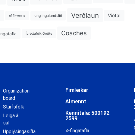
Verðlaun
Viðtal
unglingalandslið
u14kvenna
Coaches
ngatafla
Íþróttafólk Gróttu
Fimleikar
Organization
board
Almennt
Starfsfólk
Kennitala: 500192-
Leiga á
2599
sal
Æfingatafla
Upplýsingasíða