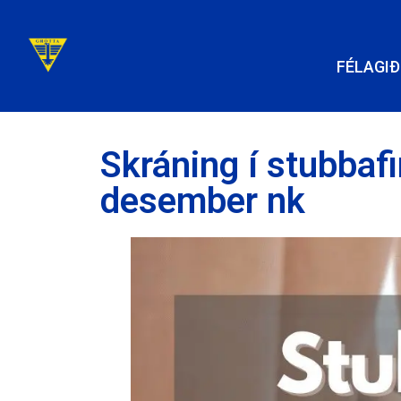
FÉLAGIÐ
Skráning í stubbaf
desember nk