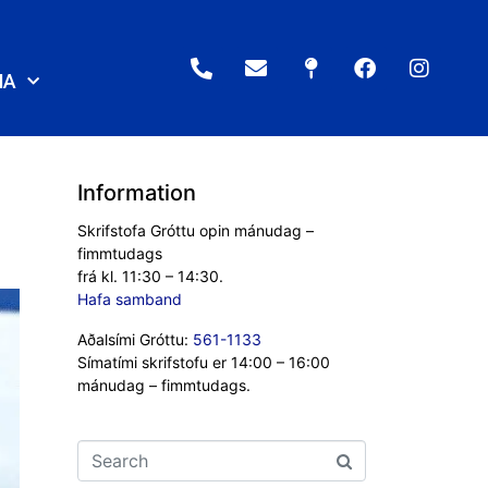
NA
Information
Skrifstofa Gróttu opin mánudag –
fimmtudags
frá kl. 11:30 – 14:30.
Hafa samband
Aðalsími Gróttu:
561-1133
Símatími skrifstofu er 14:00 – 16:00
mánudag – fimmtudags.