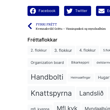
Facebook
Twitter
E
FYRRI FRÉTT
Kvennakvöld Gróttu – Vinningaskrá og myndaalbúm
Fréttaflokkar
3. flokkur
4. flokkur
2. flokkur
5.flo
Organization board
Bikarkeppni
deildarme
Handbolti
Hugar
Heimaæfingar
Knattspyrna
Landslið
Mfl.kvk
Myndaalbú
mfl. kvenna