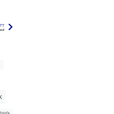
TT
sund
n
k
ifstofa