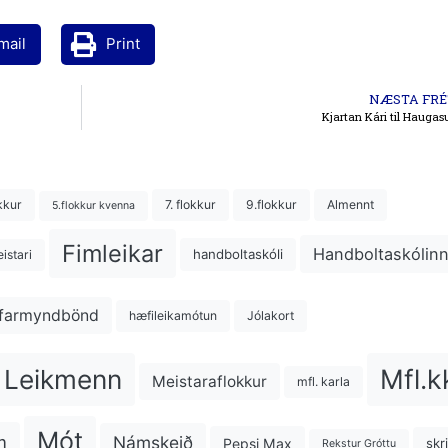
mail
Print
NÆSTA FRÉ
Kjartan Kári til Hauga
kkur
7. flokkur
9.flokkur
Almennt
5.flokkur kvenna
Fimleikar
Handboltaskólin
handboltaskóli
istari
farmyndbönd
hæfileikamótun
Jólakort
Mfl.k
Leikmenn
Meistaraflokkur
mfl. karla
Mót
m
Námskeið
Pepsi Max
skr
Rekstur Gróttu