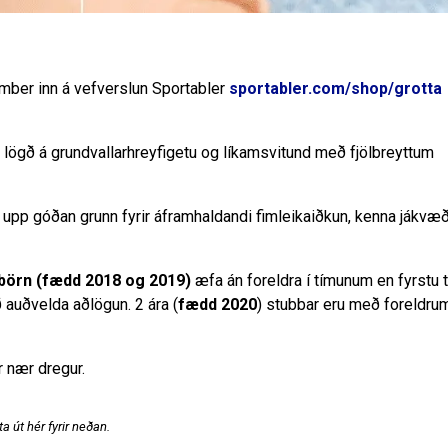
ember inn á vefverslun Sportabler
sportabler.com/shop/grotta
lögð á grundvallarhreyfigetu og líkamsvitund með fjölbreyttum
 upp góðan grunn fyrir áframhaldandi fimleikaiðkun, kenna jákvæ
 börn (fædd 2018 og 2019)
æfa án foreldra í tímunum en fyrstu t
að auðvelda aðlögun. 2 ára (
fædd 2020
) stubbar eru með foreldrum
 nær dregur.
a út hér fyrir neðan.