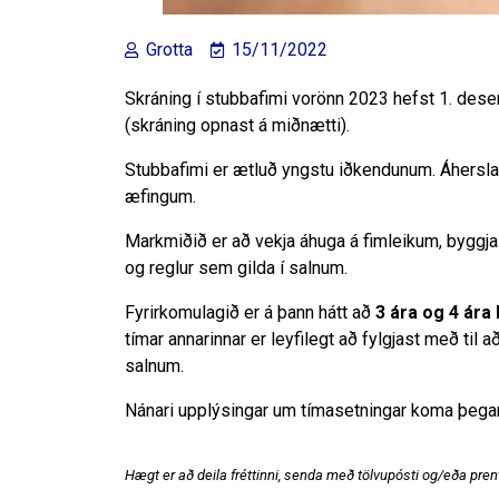
Grotta
15/11/2022
Skráning í stubbafimi vorönn 2023 hefst 1. des
(skráning opnast á miðnætti).
Stubbafimi er ætluð yngstu iðkendunum. Áhersla 
æfingum.
Markmiðið er að vekja áhuga á fimleikum, byggja
og reglur sem gilda í salnum.
Fyrirkomulagið er á þann hátt að
3 ára og 4 ára
tímar annarinnar er leyfilegt að fylgjast með til 
salnum.
Nánari upplýsingar um tímasetningar koma þegar
Hægt er að deila fréttinni, senda með tölvupósti og/eða prent