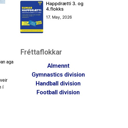
Happdrætti 3. og
4.flokks
17. May, 2026
Fréttaflokkar
ðan aga
Almennt
Gymnastics division
veir
Handball division
 í
Football division