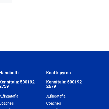
Handbolti
Knattspyrna
Kennitala: 500192-
Kennitala: 500192-
2759
2679
Æfingatafla
Æfingatafla
Coaches
Coaches