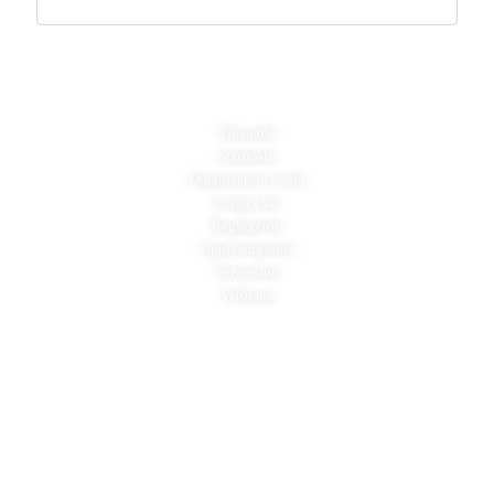
Almennt
Tímatafla
Starfsfólk
Organization board
Leiga á sal
Reglugerðir
Upplýsingasíða
Vefverslun
Verðlaun
Fimleikar
Æfingatafla
Coaches
Gjöld
Organization board
Hópaskipting
Fréttir