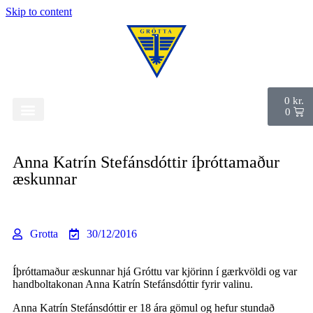
Skip to content
0
kr.
0
Anna Katrín Stefánsdóttir íþróttamaður
æskunnar
Grotta
30/12/2016
Íþróttamaður æskunnar hjá Gróttu var kjörinn í gærkvöldi og var
handboltakonan Anna Katrín Stefánsdóttir fyrir valinu.
Anna Katrín Stefánsdóttir er 18 ára gömul og hefur stundað