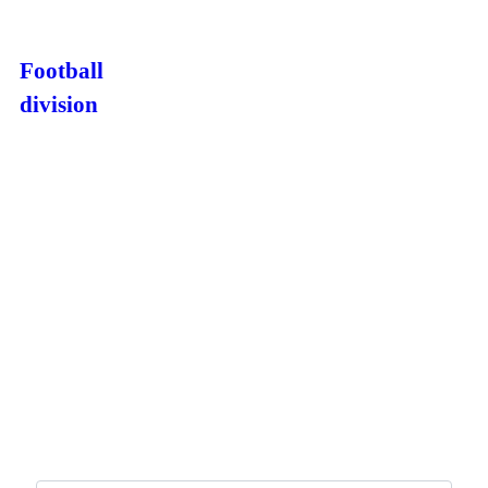
Football
division
Íþróttafélagið Grótta
Suðurströnd 8, 170 Seltjarnarnes
Kt. 700371-0779
Hafa samband
Suðurströnd 8
Skrifstofa Gróttu opin mánudag til fimmtudags, 11:30-14:30
Símatími skrifstofu er mánudaga til fimmtudags, 14:00 - 16:00
Skilmálar