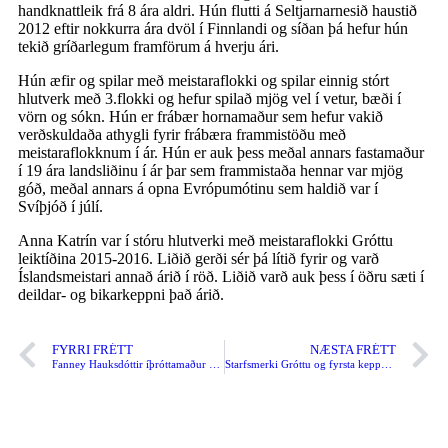
handknattleik frá 8 ára aldri. Hún flutti á Seltjarnarnesið haustið
2012 eftir nokkurra ára dvöl í Finnlandi og síðan þá hefur hún
tekið gríðarlegum framförum á hverju ári.
Hún æfir og spilar með meistaraflokki og spilar einnig stórt
hlutverk með 3.flokki og hefur spilað mjög vel í vetur, bæði í
vörn og sókn. Hún er frábær hornamaður sem hefur vakið
verðskuldaða athygli fyrir frábæra frammistöðu með
meistaraflokknum í ár. Hún er auk þess meðal annars fastamaður
í 19 ára landsliðinu í ár þar sem frammistaða hennar var mjög
góð, meðal annars á opna Evrópumótinu sem haldið var í
Svíþjóð í júlí.
Anna Katrín var í stóru hlutverki með meistaraflokki Gróttu
leiktíðina 2015-2016. Liðið gerði sér þá lítið fyrir og varð
Íslandsmeistari annað árið í röð. Liðið varð auk þess í öðru sæti í
deildar- og bikarkeppni það árið.
FYRRI FRÉTT
NÆSTA FRÉTT
Fanney Hauksdóttir íþróttamaður Gróttu
Starfsmerki Gróttu og fyrsta keppni fyrir Íslands hönd