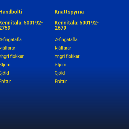
Handbolti
Knattspyrna
Kennitala: 500192-
Kennitala: 500192-
2759
2679
Æfingatafla
Æfingatafla
Þjálfarar
Þjálfarar
Yngri flokkar
Yngri flokkar
Stjórn
Stjórn
Gjöld
Gjöld
Fréttir
Fréttir