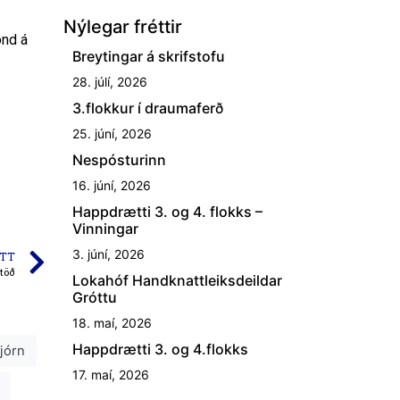
Nýlegar fréttir
önd á
Breytingar á skrifstofu
28. júlí, 2026
3.flokkur í draumaferð
25. júní, 2026
Nespósturinn
16. júní, 2026
Happdrætti 3. og 4. flokks –
Vinningar
3. júní, 2026
TT
töð
Lokahóf Handknattleiksdeildar
Gróttu
18. maí, 2026
Happdrætti 3. og 4.flokks
jórn
17. maí, 2026