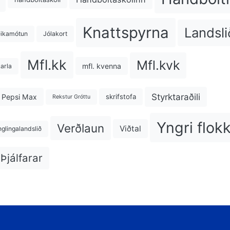
Knattspyrna
Landsli
eikamótun
Jólakort
Mfl.kk
Mfl.kvk
mfl. kvenna
karla
Styrktaraðili
Pepsi Max
skrifstofa
Rekstur Gróttu
Yngri flok
Verðlaun
Viðtal
nglingalandslið
Þjálfarar