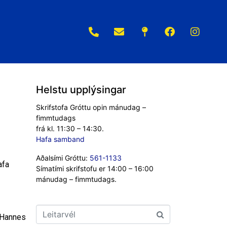
Helstu upplýsingar
Skrifstofa Gróttu opin mánudag –
fimmtudags
frá kl. 11:30 – 14:30.
Hafa samband
Aðalsími Gróttu:
561-1133
afa
Símatími skrifstofu er 14:00 – 16:00
mánudag – fimmtudags.
g Hannes