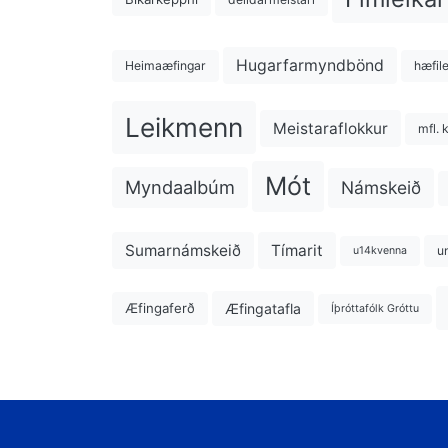
Hugarfarmyndbönd
Heimaæfingar
hæfil
Leikmenn
Meistaraflokkur
mfl. 
Mót
Myndaalbúm
Námskeið
Sumarnámskeið
Tímarit
u
u14kvenna
Æfingatafla
Æfingaferð
Íþróttafólk Gróttu