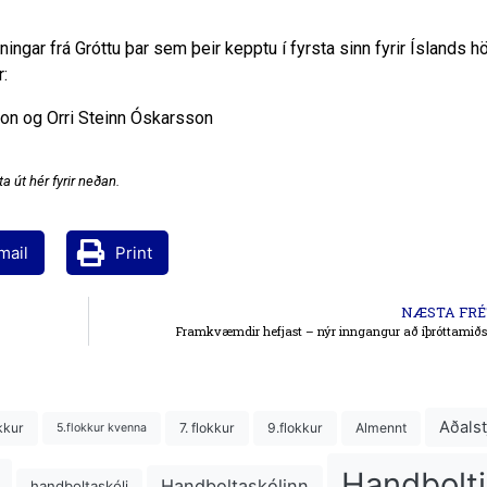
ningar frá Gróttu þar sem þeir kepptu í fyrsta sinn fyrir Íslands h
r:
on og Orri Steinn Óskarsson
a út hér fyrir neðan.
mail
Print
NÆSTA FRÉ
Framkvæmdir hefjast – nýr inngangur að íþróttamiðs
Aðalst
kkur
7. flokkur
9.flokkur
Almennt
5.flokkur kvenna
Handbolti
Handboltaskólinn
handboltaskóli