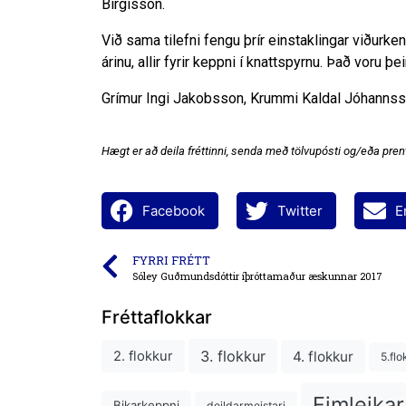
Birgisson.
Við sama tilefni fengu þrír einstaklingar viðurken
árinu, allir fyrir keppni í knattspyrnu. Það voru þei
Grímur Ingi Jakobsson, Krummi Kaldal Jóhannss
Hægt er að deila fréttinni, senda með tölvupósti og/eða prent
Facebook
Twitter
E
FYRRI FRÉTT
Sóley Guðmundsdóttir íþróttamaður æskunnar 2017
Fréttaflokkar
3. flokkur
4. flokkur
2. flokkur
5.flo
Fimleikar
Bikarkeppni
deildarmeistari