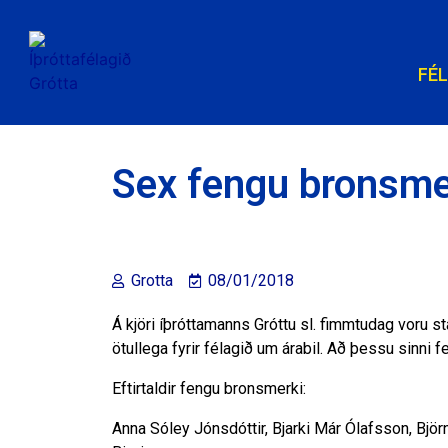
FÉ
Sex fengu bronsme
Grotta
08/01/2018
Á kjöri íþróttamanns Gróttu sl. fimmtudag voru st
ötullega fyrir félagið um árabil. Að þessu sinni 
Eftirtaldir fengu bronsmerki:
Anna Sóley Jónsdóttir, Bjarki Már Ólafsson, Bjö