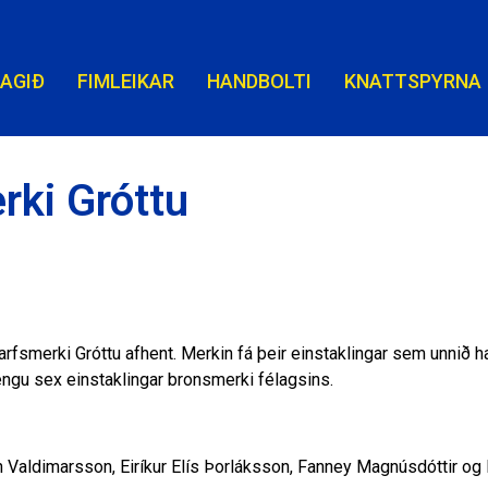
LAGIÐ
FIMLEIKAR
HANDBOLTI
KNATTSPYRNA
rki Gróttu
arfsmerki Gróttu afhent. Merkin fá þeir einstaklingar sem unnið h
fengu sex einstaklingar bronsmerki félagsins.
rn Valdimarsson, Eiríkur Elís Þorláksson, Fanney Magnúsdóttir o