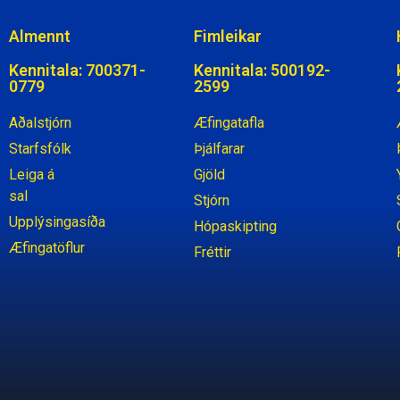
Almennt
Fimleikar
Kennitala: 700371-
Kennitala: 500192-
0779
2599
Aðalstjórn
Æfingatafla
Starfsfólk
Þjálfarar
Leiga á
Gjöld
sal
Stjórn
Upplýsingasíða
Hópaskipting
Æfingatöflur
Fréttir