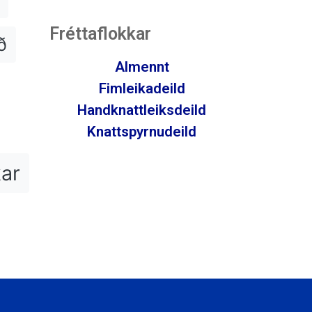
Fréttaflokkar
ð
Almennt
Fimleikadeild
Handknattleiksdeild
Knattspyrnudeild
kar