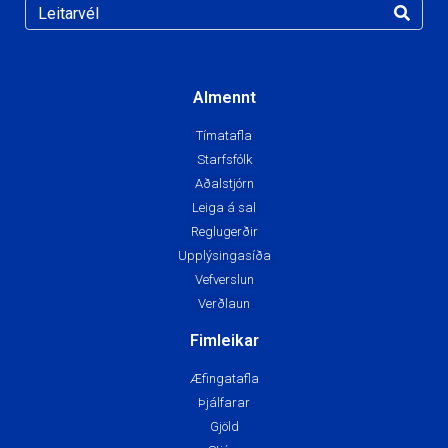
Almennt
Tímatafla
Starfsfólk
Aðalstjórn
Leiga á sal
Reglugerðir
Upplýsingasíða
Vefverslun
Verðlaun
Fimleikar
Æfingatafla
Þjálfarar
Gjöld