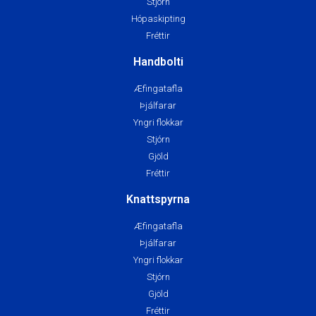
Stjórn
Hópaskipting
Fréttir
Handbolti
Æfingatafla
Þjálfarar
Yngri flokkar
Stjórn
Gjöld
Fréttir
Knattspyrna
Æfingatafla
Þjálfarar
Yngri flokkar
Stjórn
Gjöld
Fréttir