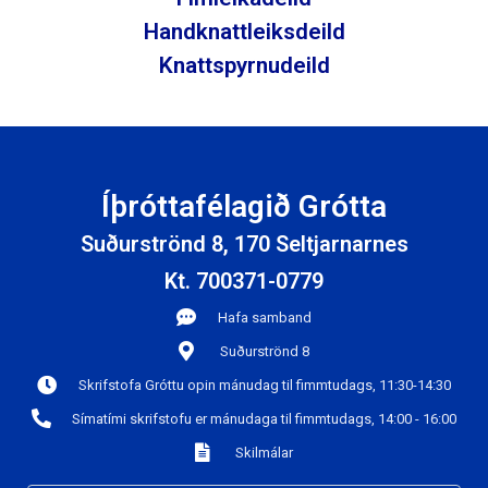
Handknattleiksdeild
Knattspyrnudeild
Íþróttafélagið Grótta
Suðurströnd 8, 170 Seltjarnarnes
Kt. 700371-0779
Hafa samband
Suðurströnd 8
Skrifstofa Gróttu opin mánudag til fimmtudags, 11:30-14:30
Símatími skrifstofu er mánudaga til fimmtudags, 14:00 - 16:00
Skilmálar