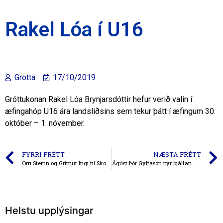
Rakel Lóa í U16
Grotta
17/10/2019
Gróttukonan Rakel Lóa Brynjarsdóttir hefur verið valin í
æfingahóp U16 ára landsliðsins sem tekur þátt í æfingum 30.
október – 1. nóvember.
FYRRI FRÉTT
NÆSTA FRÉTT
Orri Steinn og Grímur Ingi til Skotlands með U17 ára landsliðinu
Ágúst Þór Gylfason nýr þjálfari meistaraflokks karla
Helstu upplýsingar