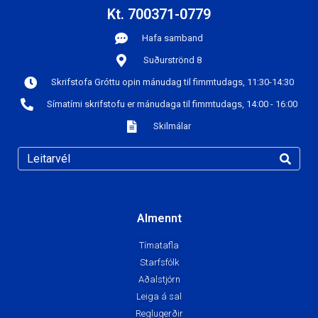
Kt. 700371-0779
Hafa samband
Suðurströnd 8
Skrifstofa Gróttu opin mánudag til fimmtudags, 11:30-14:30
Símatími skrifstofu er mánudaga til fimmtudags, 14:00 - 16:00
Skilmálar
Almennt
Tímatafla
Starfsfólk
Aðalstjórn
Leiga á sal
Reglugerðir