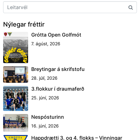
Nýlegar fréttir
Grótta Open Golfmót
7. ágúst, 2026
Breytingar á skrifstofu
28. júlí, 2026
3.flokkur í draumaferð
25. júní, 2026
Nespósturinn
16. júní, 2026
Happdrætti 3. og 4. flokks – Vinningar