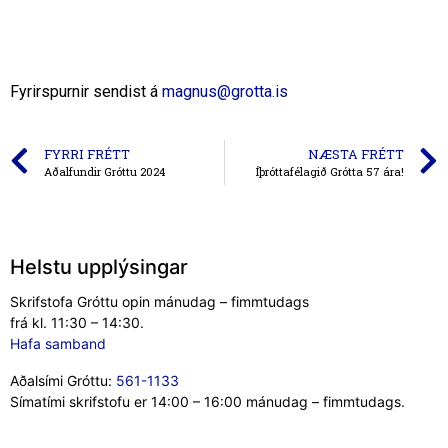
Fyrirspurnir sendist á
magnus@grotta.is
FYRRI FRÉTT
NÆSTA FRÉTT
Aðalfundir Gróttu 2024
Íþróttafélagið Grótta 57 ára!
Helstu upplýsingar
Skrifstofa Gróttu opin mánudag – fimmtudags
frá kl. 11:30 – 14:30.
Hafa samband
Aðalsími Gróttu:
561-1133
Símatími skrifstofu er 14:00 – 16:00 mánudag – fimmtudags.