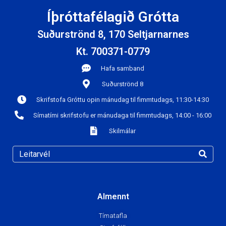
Íþróttafélagið Grótta
Suðurströnd 8, 170 Seltjarnarnes
Kt. 700371-0779
Hafa samband
Suðurströnd 8
Skrifstofa Gróttu opin mánudag til fimmtudags, 11:30-14:30
Símatími skrifstofu er mánudaga til fimmtudags, 14:00 - 16:00
Skilmálar
Almennt
Tímatafla