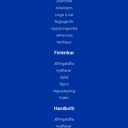
Starfsfólk
Aðalstjórn
Leiga á sal
Reglugerðir
Upplýsingasíða
Vefverslun
Verðlaun
Fimleikar
Æfingatafla
Þjálfarar
Gjöld
Stjórn
Hópaskipting
Fréttir
Handbolti
Æfingatafla
Þjálfarar