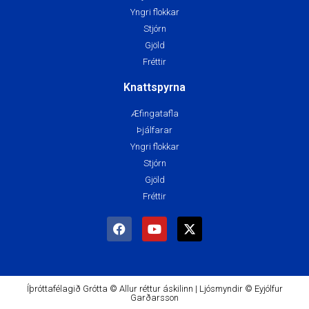
Yngri flokkar
Stjórn
Gjöld
Fréttir
Knattspyrna
Æfingatafla
Þjálfarar
Yngri flokkar
Stjórn
Gjöld
Fréttir
Íþróttafélagið Grótta © Allur réttur áskilinn | Ljósmyndir © Eyjólfur
Garðarsson