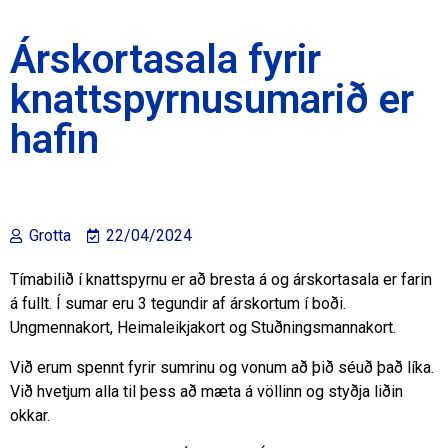
Árskortasala fyrir
knattspyrnusumarið er
hafin
Grotta
22/04/2024
Tímabilið í knattspyrnu er að bresta á og árskortasala er farin
á fullt. Í sumar eru 3 tegundir af árskortum í boði.
Ungmennakort, Heimaleikjakort og Stuðningsmannakort.
Við erum spennt fyrir sumrinu og vonum að þið séuð það líka.
Við hvetjum alla til þess að mæta á völlinn og styðja liðin
okkar.