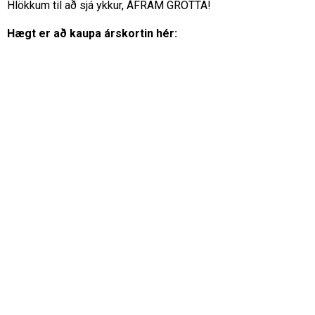
Hlökkum til að sjá ykkur, ÁFRAM GRÓTTA!
Hægt er að kaupa árskortin hér: