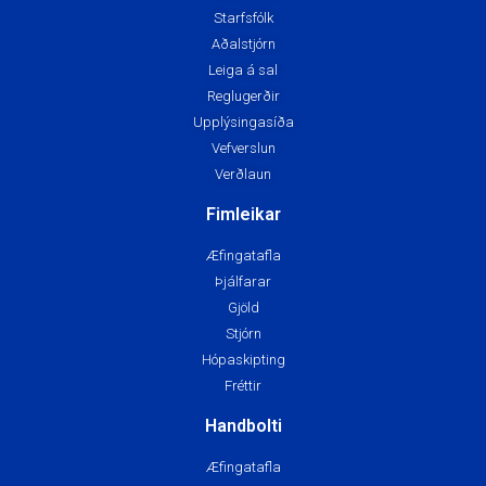
Starfsfólk
Aðalstjórn
Leiga á sal
Reglugerðir
Upplýsingasíða
Vefverslun
Verðlaun
Fimleikar
Æfingatafla
Þjálfarar
Gjöld
Stjórn
Hópaskipting
Fréttir
Handbolti
Æfingatafla