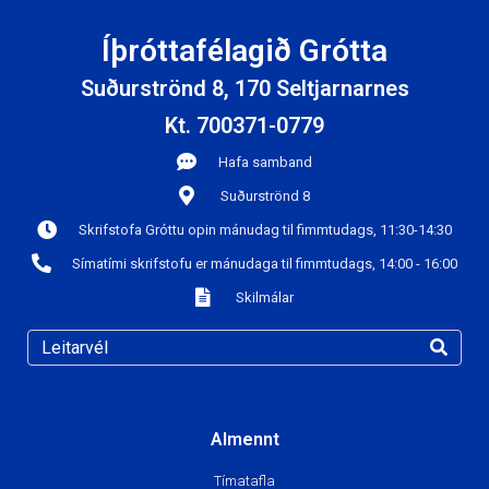
Íþróttafélagið Grótta
Suðurströnd 8, 170 Seltjarnarnes
Kt. 700371-0779
Hafa samband
Suðurströnd 8
Skrifstofa Gróttu opin mánudag til fimmtudags, 11:30-14:30
Símatími skrifstofu er mánudaga til fimmtudags, 14:00 - 16:00
Skilmálar
Almennt
Tímatafla