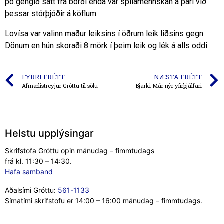
þó gengið sátt frá borði enda var spilamennskan á pari við
þessar stórþjóðir á köflum.
Lovísa var valinn maður leiksins í öðrum leik liðsins gegn
Dönum en hún skoraði 8 mörk í þeim leik og lék á alls oddi.
FYRRI FRÉTT
NÆSTA FRÉTT
Afmælistreyjur Gróttu til sölu
Bjarki Már nýr yfirþjálfari
Helstu upplýsingar
Skrifstofa Gróttu opin mánudag – fimmtudags
frá kl. 11:30 – 14:30.
Hafa samband
Aðalsími Gróttu:
561-1133
Símatími skrifstofu er 14:00 – 16:00 mánudag – fimmtudags.