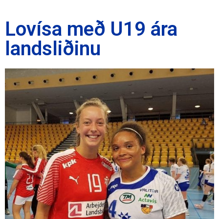
Lovísa með U19 ára
landsliðinu