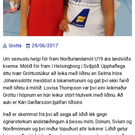
Grotta
29/06/2017
Um seinustu helgi fór fram Norðurlandamót U19 ára landsliðs
kvenna. Mótið fór fram í Helsingborg í Svíþjóð. Upphaflega
áttu tvær Gróttustúlkur að leika með liðinu en Selma Þóra
Jóhannsdóttir meiddist á lokametrunum og gat því ekki farið
með liðinu á mótið. Lovísa Thompson var því eini leikmaður
Gróttu í hópnum en hún leikur stórt hlutverk með liðinu. Að
auki er Kári Garðarsson þjálfari liðsins.
Það er skemmst frá því að segja að liðið lék gegn
ógnarsterkum andstæðingum á þessu móti; Dönum, Svíum og
Norðmönnum og því miður töpuðust allir leikirnir. Liðið getur