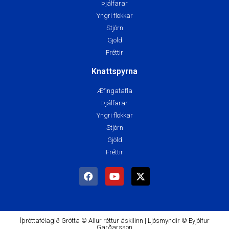
Þjálfarar
Yngri flokkar
Stjórn
Gjöld
Fréttir
Knattspyrna
Æfingatafla
Þjálfarar
Yngri flokkar
Stjórn
Gjöld
Fréttir
Íþróttafélagið Grótta © Allur réttur áskilinn | Ljósmyndir © Eyjólfur
Garðarsson