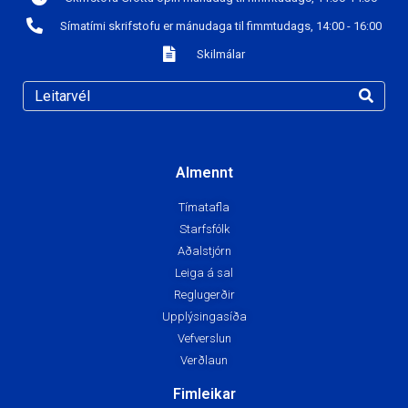
Símatími skrifstofu er mánudaga til fimmtudags, 14:00 - 16:00
Skilmálar
Almennt
Tímatafla
Starfsfólk
Aðalstjórn
Leiga á sal
Reglugerðir
Upplýsingasíða
Vefverslun
Verðlaun
Fimleikar