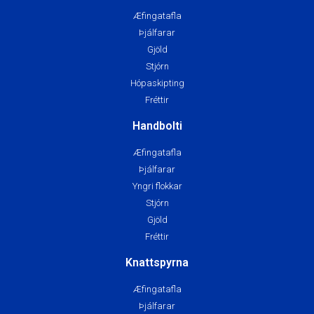
Æfingatafla
Þjálfarar
Gjöld
Stjórn
Hópaskipting
Fréttir
Handbolti
Æfingatafla
Þjálfarar
Yngri flokkar
Stjórn
Gjöld
Fréttir
Knattspyrna
Æfingatafla
Þjálfarar