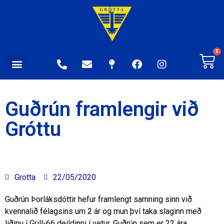
0
Guðrún framlengir við
Gróttu
Grotta
22/05/2020
Guðrún Þorláksdóttir hefur framlengt samning sinn við
kvennalið félagsins um 2 ár og mun því taka slaginn með
liðinu í Grill-66 deildinni í vetur. Guðrún sem er 22 ára