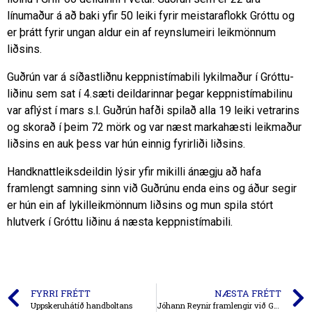
línumaður á að baki yfir 50 leiki fyrir meistaraflokk Gróttu og
er þrátt fyrir ungan aldur ein af reynslumeiri leikmönnum
liðsins.
Guðrún var á síðastliðnu keppnistímabili lykilmaður í Gróttu-
liðinu sem sat í 4.sæti deildarinnar þegar keppnistímabilinu
var aflýst í mars s.l. Guðrún hafði spilað alla 19 leiki vetrarins
og skorað í þeim 72 mörk og var næst markahæsti leikmaður
liðsins en auk þess var hún einnig fyrirliði liðsins.
Handknattleiksdeildin lýsir yfir mikilli ánægju að hafa
framlengt samning sinn við Guðrúnu enda eins og áður segir
er hún ein af lykilleikmönnum liðsins og mun spila stórt
hlutverk í Gróttu liðinu á næsta keppnistímabili.
FYRRI FRÉTT
NÆSTA FRÉTT
Uppskeruhátíð handboltans
Jóhann Reynir framlengir við Gróttu