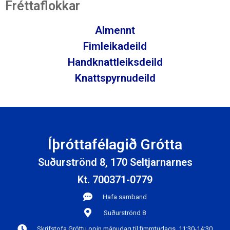
Fréttaflokkar
Almennt
Fimleikadeild
Handknattleiksdeild
Knattspyrnudeild
Íþróttafélagið Grótta
Suðurströnd 8, 170 Seltjarnarnes
Kt. 700371-0779
Hafa samband
Suðurströnd 8
Skrifstofa Gróttu opin mánudag til fimmtudags, 11:30-14:30