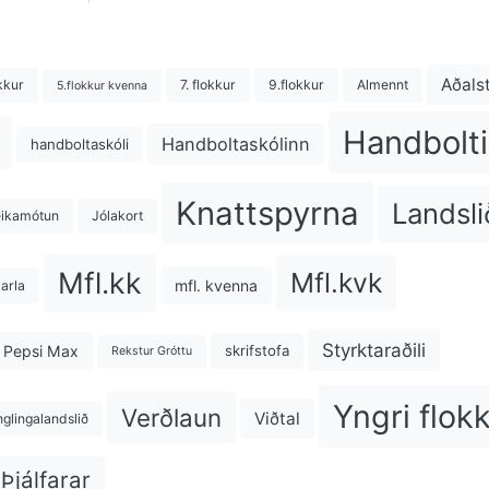
Aðals
kkur
7. flokkur
9.flokkur
Almennt
5.flokkur kvenna
Handbolti
Handboltaskólinn
handboltaskóli
Knattspyrna
Landsli
eikamótun
Jólakort
Mfl.kk
Mfl.kvk
mfl. kvenna
karla
Styrktaraðili
Pepsi Max
skrifstofa
Rekstur Gróttu
Yngri flok
Verðlaun
Viðtal
nglingalandslið
Þjálfarar