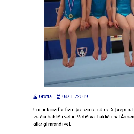
Grotta
04/11/2019
Um helgina fór fram þrepamót í 4. og 5. þrepi ís
verður haldið í vetur. Mótið var haldið í sal Árm
allar glimrandi vel.