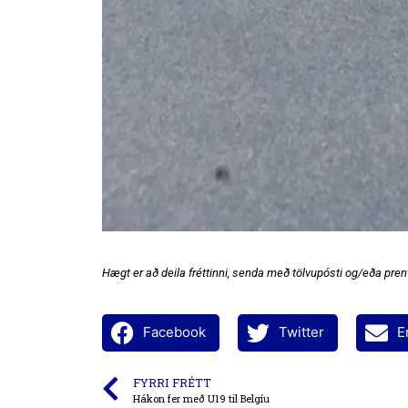
Hægt er að deila fréttinni, senda með tölvupósti og/eða prent
Facebook
Twitter
E
FYRRI FRÉTT
Hákon fer með U19 til Belgíu