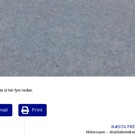
a út hér fyrir neðan.
mail
Print
NÆSTA FRÉ
Mälarcupen – áhaldafimleika