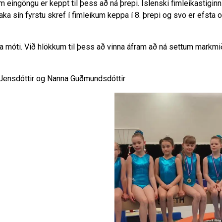
m eingöngu er keppt til þess að ná þrepi. Íslenski fimleikastiginn
a sín fyrstu skref í fimleikum keppa í 8. þrepi og svo er efsta 
sta móti. Við hlökkum til þess að vinna áfram að ná settum markm
ey Jensdóttir og Nanna Guðmundsdóttir