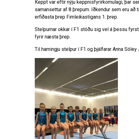
Keppt var eftir nýju keppnisfyrirkomulagi, þar se
samansettur af 8 þrepum. Iðkendur sem eru að tak
erfiðasta þrep Fimleikastigans 1. þrep.
Stelpurnar okkar í F1 stóðu sig vel á þessu fyr
fyrir næsta þrep.
Til hamingju stelpur í F1 og þjálfarar Anna Sól