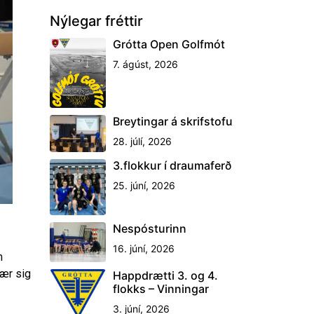
Nýlegar fréttir
Grótta Open Golfmót
7. ágúst, 2026
Breytingar á skrifstofu
28. júlí, 2026
3.flokkur í draumaferð
25. júní, 2026
Nespósturinn
16. júní, 2026
m
þær sig
Happdrætti 3. og 4.
flokks – Vinningar
3. júní, 2026