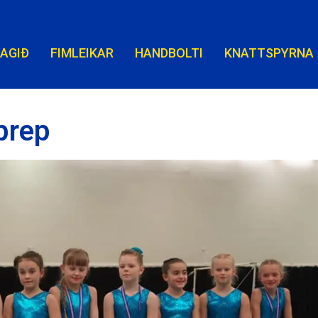
LAGIÐ
FIMLEIKAR
HANDBOLTI
KNATTSPYRNA
þrep