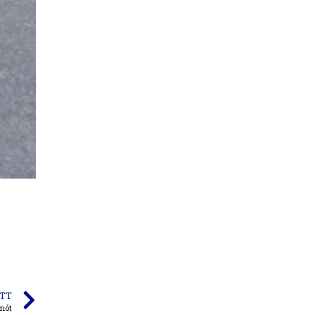
TT
mót