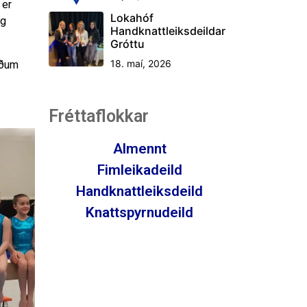
 er
Lokahóf
og
Handknattleiksdeildar
Gróttu
18. maí, 2026
iðum
Fréttaflokkar
Almennt
Fimleikadeild
Handknattleiksdeild
Knattspyrnudeild