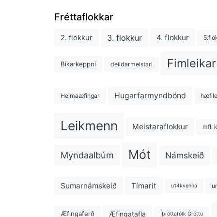
Fréttaflokkar
3. flokkur
4. flokkur
2. flokkur
5.flo
Fimleikar
Bikarkeppni
deildarmeistari
Hugarfarmyndbönd
Heimaæfingar
hæfil
Leikmenn
Meistaraflokkur
mfl. 
Mót
Myndaalbúm
Námskeið
Sumarnámskeið
Tímarit
u
u14kvenna
Æfingatafla
Æfingaferð
Íþróttafólk Gróttu