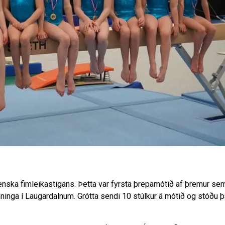
lenska fimleikastigans. Þetta var fyrsta þrepamótið af þremur se
enninga í Laugardalnum. Grótta sendi 10 stúlkur á mótið og stóðu 