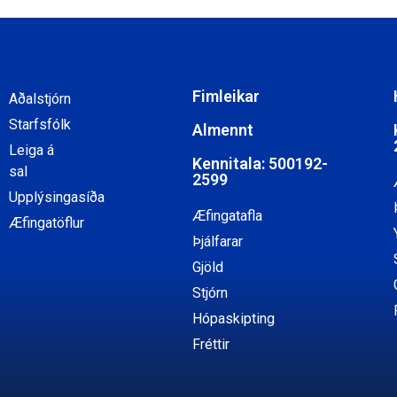
Fimleikar
Aðalstjórn
Starfsfólk
Almennt
Leiga á
Kennitala: 500192-
sal
2599
Upplýsingasíða
Æfingatafla
Æfingatöflur
Þjálfarar
Gjöld
Stjórn
Hópaskipting
Fréttir