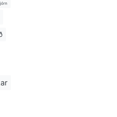
jórn
ð
kar