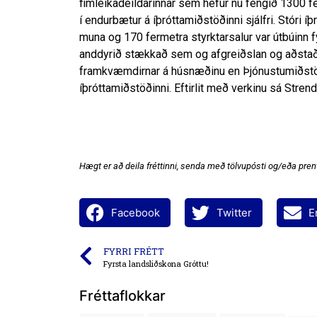
fimleikadeildarinnar sem hefur nú fengið 1300 f
í endurbætur á íþróttamiðstöðinni sjálfri. Stóri í
muna og 170 fermetra styrktarsalur var útbúinn f
anddyrið stækkað sem og afgreiðslan og aðstað
framkvæmdirnar á húsnæðinu en Þjónustumiðstöð
íþróttamiðstöðinni. Eftirlit með verkinu sá Stren
Hægt er að deila fréttinni, senda með tölvupósti og/eða prent
Facebook
Twitter
E
FYRRI FRÉTT
Fyrsta landsliðskona Gróttu!
Fréttaflokkar