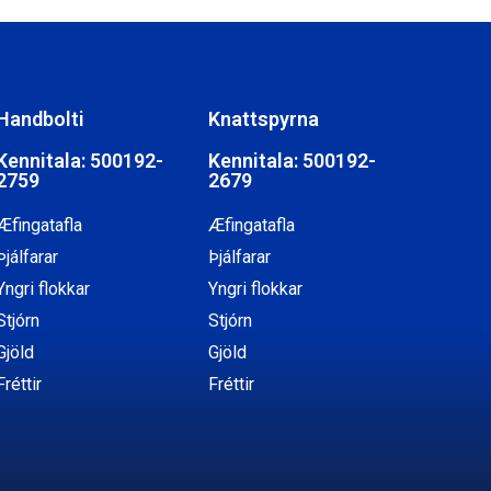
Handbolti
Knattspyrna
Kennitala: 500192-
Kennitala: 500192-
2759
2679
Æfingatafla
Æfingatafla
Þjálfarar
Þjálfarar
Yngri flokkar
Yngri flokkar
Stjórn
Stjórn
Gjöld
Gjöld
Fréttir
Fréttir