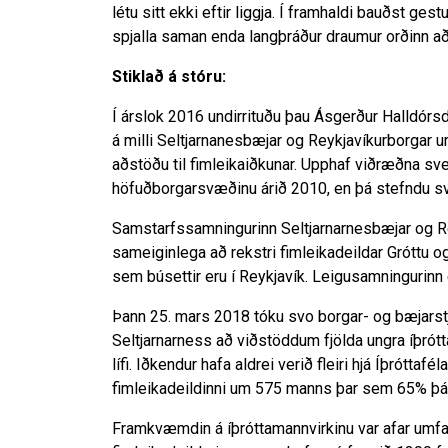
létu sitt ekki eftir liggja. Í framhaldi bauðst ge
spjalla saman enda langþráður draumur orðinn að
Stiklað á stóru:
Í árslok 2016 undirrituðu þau Ásgerður Halldórs
á milli Seltjarnanesbæjar og Reykjavíkurborgar 
aðstöðu til fimleikaiðkunar. Upp­haf viðræðna sveit
höfuðborg­ar­svæðinu árið 2010, en þá stefndu sveit
Samstarfssamningurinn Seltjarnarnesbæjar og Rey
sameiginlega að rekstri fimleikadeildar Gróttu o
sem búsettir eru í Reykjavík. Leigusamningurinn 
Þann 25. mars 2018 tóku svo borgar- og bæjarstj
Seltjarnarness að viðstöddum fjölda ungra íþró
lífi. Iðkendur hafa aldrei verið fleiri hjá Íþrótta
fimleikadeildinni um 575 manns þar sem 65% þát
Framkvæmdin á íþróttamannvirkinu var afar umfan