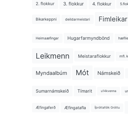
3. flokkur
4. flokkur
2. flokkur
5.flo
Fimleikar
Bikarkeppni
deildarmeistari
Hugarfarmyndbönd
Heimaæfingar
hæfil
Leikmenn
Meistaraflokkur
mfl. 
Mót
Myndaalbúm
Námskeið
Sumarnámskeið
Tímarit
u
u14kvenna
Æfingatafla
Æfingaferð
Íþróttafólk Gróttu