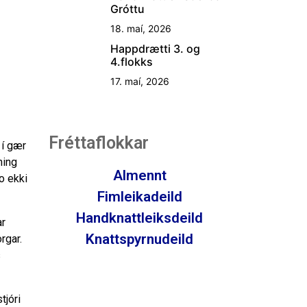
Gróttu
18. maí, 2026
Happdrætti 3. og
4.flokks
17. maí, 2026
Fréttaflokkar
 í gær
ning
Almennt
vo ekki
Fimleikadeild
Handknattleiksdeild
ar
Knattspyrnudeild
rgar.
s
tjóri