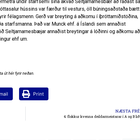
ermetra undir starfsemi sína ákvað Seltjarnarnesbær að ráðast s
þróttasalur hússins var færður til vesturs, öll búningsaðstaða bætt 
yrir félagsmenn. Gerð var breyting á aðkomu í íþróttamiðstöðina,
a starfsmanna. Það var Munck ehf. á Íslandi sem annaðist
 Seltjarnarnesbæjar annaðist breytingar á lóðinni og aðkomu að
dingur ehf um.
a út hér fyrir neðan.
mail
Print
NÆSTA FRÉ
4. flokkur kvenna deildarmeistarar í A og B l