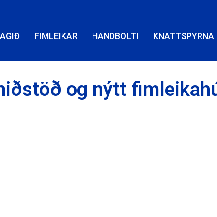
LAGIÐ
FIMLEIKAR
HANDBOLTI
KNATTSPYRNA
iðstöð og nýtt fimleikah