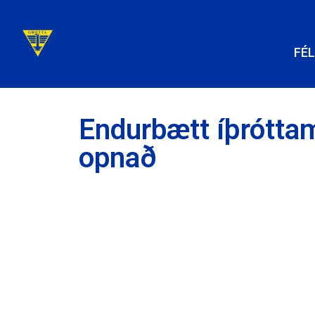
FÉ
Endurbætt íþróttam
opnað