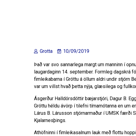
Grotta
10/09/2019
Það var svo sannarlega margt um manninn í opnun
laugardaginn 14. september. Formleg dagskrá fó
fimleikabarna í Gróttu á öllum aldri undir stjórn 
var um villst hvað þetta nýja, glæsilega og fullk
Ásgerður Halldórsdóttir bæjarstjóri, Dagur B. E
Gróttu héldu ávörp í tilefni tímamótanna en um 
Lárus B. Lárusson stjórnarmaður í UMSK færði
Kjalarnesþings.
Athöfninni í fimleikasalnum lauk með flottu hoppi