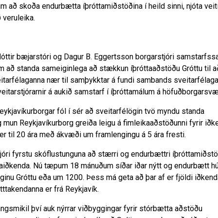
stum að skoða endurbætta íþróttamiðstöðina í heild sinni, njóta vei
 veruleika.
dóttir bæjarstóri og Dagur B. Eggertsson borgarstjóri samstarfs
um að standa sameiginlega að stækkun íþróttaaðstöðu Gróttu til 
­ar­fé­lag­anna nær til samþykkt­ar á fundi sam­bands sveit­ar­fé­lag
­ar­stjór­arn­ir á aukið sam­starf í íþrótta­mál­um á höfuðborg­ar­sv
kjavíkurborgar fól í sér að sveitarfélögin tvö myndu standa
g mun Reykjavíkurborg greiða leigu á fimleikaaðstöðunni fyrir iðk
er til 20 ára með ákvæði um framlengingu á 5 ára fresti.
óri fyrstu skóflustunguna að stærri og endurbættri íþróttamiðst
ttaiðkenda. Nú tæpum 18 mánuðum síðar iðar nýtt og endurbætt h
félaginu Gróttu eða um 1200. Þess má geta að þar af er fjöldi iðkend
ttakendanna er frá Reykjavík.
gsmikil því auk nýrrar viðbyggingar fyrir stórbætta aðstöðu