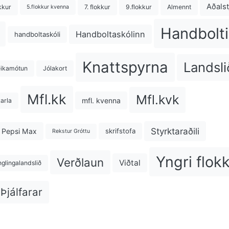
Aðalst
kkur
7. flokkur
9.flokkur
Almennt
5.flokkur kvenna
Handbolti
Handboltaskólinn
handboltaskóli
Knattspyrna
Landsli
eikamótun
Jólakort
Mfl.kk
Mfl.kvk
mfl. kvenna
karla
Styrktaraðili
Pepsi Max
skrifstofa
Rekstur Gróttu
Yngri flok
Verðlaun
Viðtal
nglingalandslið
Þjálfarar