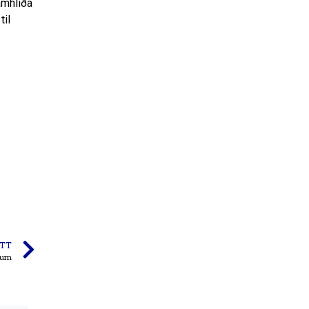
amhliða
til
TT
iðum