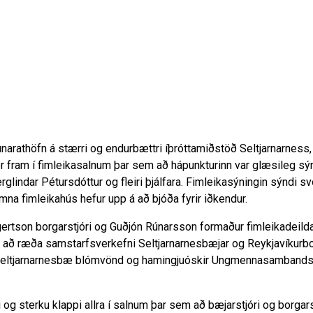
arathöfn á stærri og endurbættri íþróttamiðstöð Seltjarnarness,
r fram í fimleikasalnum þar sem að hápunkturinn var glæsileg sý
Berglindar Pétursdóttur og fleiri þjálfara. Fimleikasýningin sýndi s
omna fimleikahús hefur upp á að bjóða fyrir iðkendur.
ggertson borgarstjóri og Guðjón Rúnarsson formaður fimleikadeild
er að ræða samstarfsverkefni Seltjarnarnesbæjar og Reykjavíkurbo
 Seltjarnarnesbæ blómvönd og hamingjuóskir Ungmennasamband
 og sterku klappi allra í salnum þar sem að bæjarstjóri og borgars