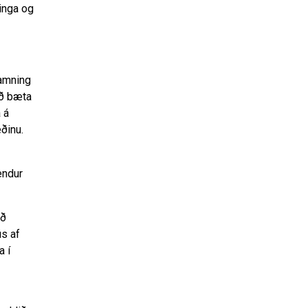
tinga og
samning
að bæta
a á
æðinu.
endur
öð
ús af
a í