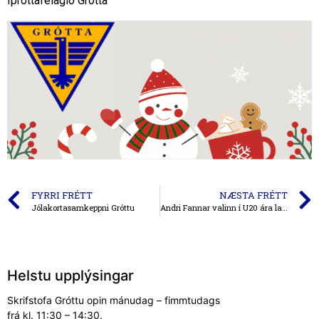
Íþróttafélagið Grótta
FYRRI FRÉTT
NÆSTA FRÉTT
Jólakortasamkeppni Gróttu
Andri Fannar valinn í U20 ára landsliðið
Helstu upplýsingar
Skrifstofa Gróttu opin mánudag – fimmtudags
frá kl. 11:30 – 14:30.