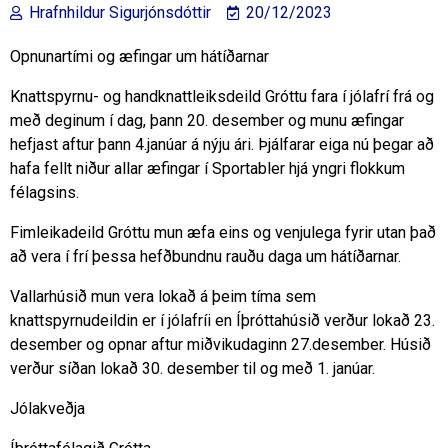
Hrafnhildur Sigurjónsdóttir
20/12/2023
Opnunartími og æfingar um hátíðarnar
Knattspyrnu- og handknattleiksdeild Gróttu fara í jólafrí frá og
með deginum í dag, þann 20. desember og munu æfingar
hefjast aftur þann 4.janúar á nýju ári. Þjálfarar eiga nú þegar að
hafa fellt niður allar æfingar í Sportabler hjá yngri flokkum
félagsins.
Fimleikadeild Gróttu mun æfa eins og venjulega fyrir utan það
að vera í frí þessa hefðbundnu rauðu daga um hátíðarnar.
Vallarhúsið mun vera lokað á þeim tíma sem
knattspyrnudeildin er í jólafríi en Íþróttahúsið verður lokað 23.
desember og opnar aftur miðvikudaginn 27.desember. Húsið
verður síðan lokað 30. desember til og með 1. janúar.
Jólakveðja