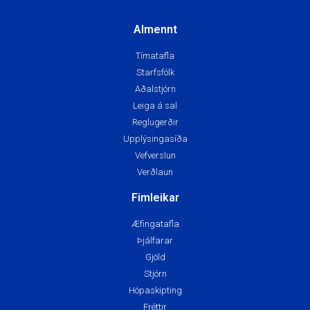
Almennt
Tímatafla
Starfsfólk
Aðalstjórn
Leiga á sal
Reglugerðir
Upplýsingasíða
Vefverslun
Verðlaun
Fimleikar
Æfingatafla
Þjálfarar
Gjöld
Stjórn
Hópaskipting
Fréttir