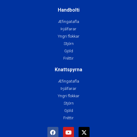
Handbolti
Æfingatafla
Þjálfarar
Yngri flokkar
Stjórn
Gjöld
Fréttir
Knattspyrna
Æfingatafla
Þjálfarar
Yngri flokkar
Stjórn
Gjöld
Fréttir