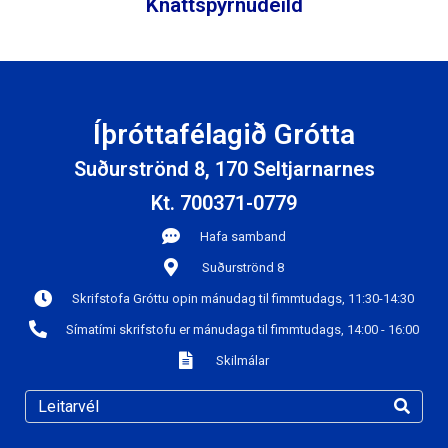
Knattspyrnudeild
Íþróttafélagið Grótta
Suðurströnd 8, 170 Seltjarnarnes
Kt. 700371-0779
Hafa samband
Suðurströnd 8
Skrifstofa Gróttu opin mánudag til fimmtudags, 11:30-14:30
Símatími skrifstofu er mánudaga til fimmtudags, 14:00 - 16:00
Skilmálar