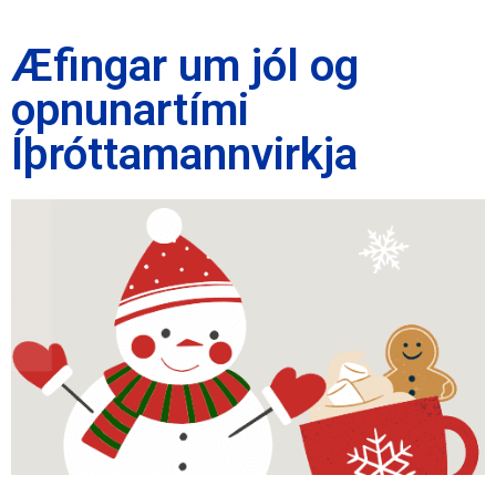
Æfingar um jól og
opnunartími
Íþróttamannvirkja