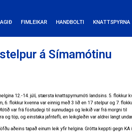
LAGIÐ
FIMLEIKAR
HANDBOLTI
KNATTSPYRNA
stelpur á Símamótinu
gina 12.-14. júlí, stærsta knattspyrnumóti landsins. 5. flokkur 
 6. flokkur kvenna var einnig með 3 lið en 17 stelpur og 7. flokk
tið var frá föstudegi til sunnudags og leikið var frá morgni til
 og töp, og einstaka jafntefli, en leikgleðin var aldrei langt unda
g höfðu aðeins tapað einum leik yfir helgina. Grótta keppti gegn KA 