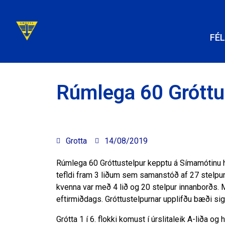
FÉ
Rúmlega 60 Gróttu
Grotta
14/08/2019
Rúmlega 60 Gróttustelpur kepptu á Símamótinu hel
tefldi fram 3 liðum sem samanstóð af 27 stelpum,
kvenna var með 4 lið og 20 stelpur innanborðs. Mó
eftirmiðdags. Gróttustelpurnar upplifðu bæði sigra
Grótta 1 í 6. flokki komust í úrslitaleik A-liða o