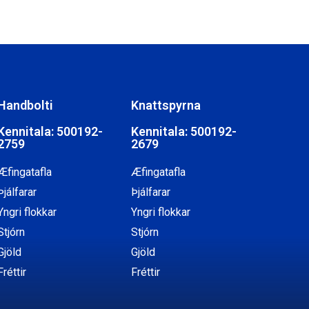
Handbolti
Knattspyrna
Kennitala: 500192-
Kennitala: 500192-
2759
2679
Æfingatafla
Æfingatafla
Þjálfarar
Þjálfarar
Yngri flokkar
Yngri flokkar
Stjórn
Stjórn
Gjöld
Gjöld
Fréttir
Fréttir