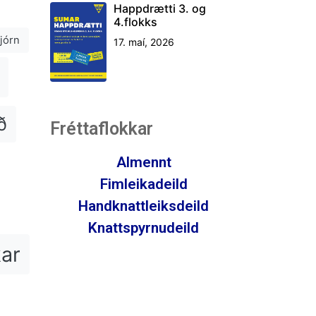
Happdrætti 3. og
4.flokks
jórn
17. maí, 2026
ð
Fréttaflokkar
Almennt
Fimleikadeild
Handknattleiksdeild
Knattspyrnudeild
kar