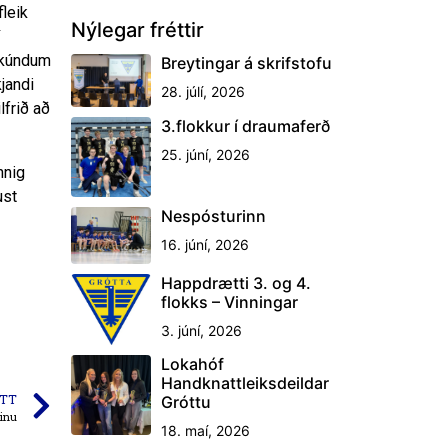
fleik
Nýlegar fréttir
sekúndum
Breytingar á skrifstofu
jandi
28. júlí, 2026
lfrið að
3.flokkur í draumaferð
25. júní, 2026
nnig
ust
Nespósturinn
16. júní, 2026
Happdrætti 3. og 4.
flokks – Vinningar
3. júní, 2026
Lokahóf
Handknattleiksdeildar
TT
Gróttu
tinu
18. maí, 2026