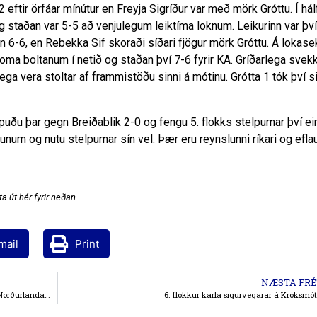
 eftir örfáar mínútur en Freyja Sigríður var með mörk Gróttu. Í hál
og staðan var 5-5 að venjulegum leiktíma loknum. Leikurinn var því
an 6-6, en Rebekka Sif skoraði síðari fjögur mörk Gróttu. Á loka
koma boltanum í netið og staðan því 7-6 fyrir KA. Gríðarlega svekk
ega vera stoltar af frammistöðu sinni á mótinu. Grótta 1 tók því si
 töpuðu þar gegn Breiðablik 2-0 og fengu 5. flokks stelpurnar því ei
iðunum og nutu stelpurnar sín vel. Þær eru reynslunni ríkari og efla
a út hér fyrir neðan.
mail
Print
NÆSTA FRÉ
Grímur Ingi, Kjartan Kári og Orri Steinn gerðu það gott á Norðurlandamótinu í Danmörku
6. flokkur karla sigurvegarar á Króksmó