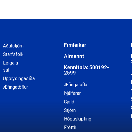
Fimleikar
Aðalstjórn
Starfsfólk
Almennt
Leiga á
Kennitala: 500192-
sal
2599
Upplýsingasíða
Æfingatafla
Æfingatöflur
Þjálfarar
Gjöld
Stjórn
Hópaskipting
Fréttir