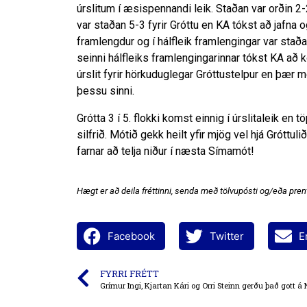
úrslitum í æsispennandi leik. Staðan var orðin 2-2
var staðan 5-3 fyrir Gróttu en KA tókst að jafna 
framlengdur og í hálfleik framlengingar var stað
seinni hálfleiks framlengingarinnar tókst KA að 
úrslit fyrir hörkuduglegar Gróttustelpur en þær m
þessu sinni.
Grótta 3 í 5. flokki komst einnig í úrslitaleik en
silfrið. Mótið gekk heilt yfir mjög vel hjá Gróttul
farnar að telja niður í næsta Símamót!
Hægt er að deila fréttinni, senda með tölvupósti og/eða prent
Facebook
Twitter
E
FYRRI FRÉTT