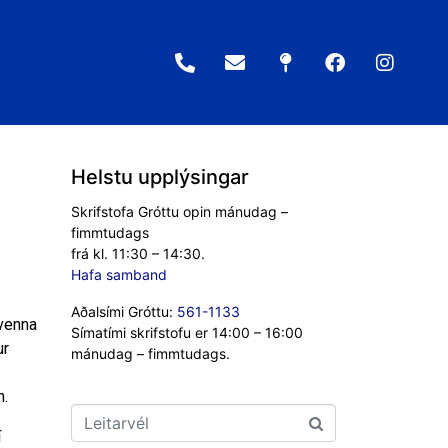
Helstu upplýsingar
Skrifstofa Gróttu opin mánudag –
fimmtudags
frá kl. 11:30 – 14:30.
Hafa samband
Aðalsími Gróttu:
561-1133
kvenna
Símatími skrifstofu er 14:00 – 16:00
ur
mánudag – fimmtudags.
n.
í