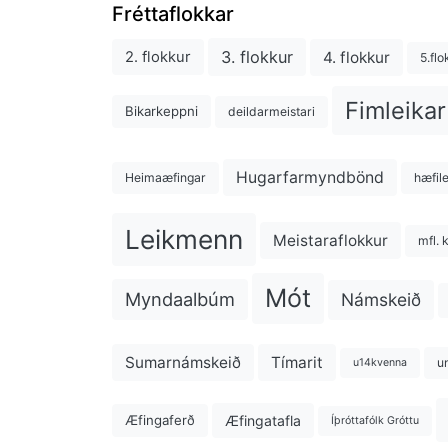
Fréttaflokkar
3. flokkur
4. flokkur
2. flokkur
5.flo
Fimleikar
Bikarkeppni
deildarmeistari
Hugarfarmyndbönd
Heimaæfingar
hæfil
Leikmenn
Meistaraflokkur
mfl. 
Mót
Myndaalbúm
Námskeið
Sumarnámskeið
Tímarit
u
u14kvenna
Æfingatafla
Æfingaferð
Íþróttafólk Gróttu