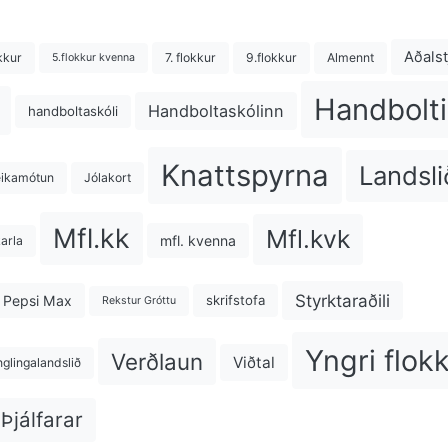
Aðalst
kkur
7. flokkur
9.flokkur
Almennt
5.flokkur kvenna
Handbolti
Handboltaskólinn
handboltaskóli
Knattspyrna
Landsli
eikamótun
Jólakort
Mfl.kk
Mfl.kvk
mfl. kvenna
karla
Styrktaraðili
Pepsi Max
skrifstofa
Rekstur Gróttu
Yngri flok
Verðlaun
Viðtal
nglingalandslið
Þjálfarar