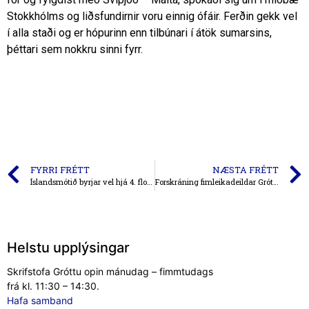
Stokkhólms og liðsfundirnir voru einnig ófáir. Ferðin gekk vel
í alla staði og er hópurinn enn tilbúnari í átök sumarsins,
þéttari sem nokkru sinni fyrr.
FYRRI FRÉTT
NÆSTA FRÉTT
Íslandsmótið byrjar vel hjá 4. flokki kvenna
Forskráning fimleikadeildar Gróttu 2019 – 2020
Helstu upplýsingar
Skrifstofa Gróttu opin mánudag – fimmtudags
frá kl. 11:30 – 14:30.
Hafa samband