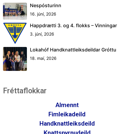
Nespósturinn
16. júní, 2026
Happdrætti 3. og 4. flokks – Vinningar
3. júní, 2026
Lokahóf Handknattleiksdeildar Gróttu
18. maí, 2026
Fréttaflokkar
Almennt
Fimleikadeild
Handknattleiksdeild
Knattspyrnudeild