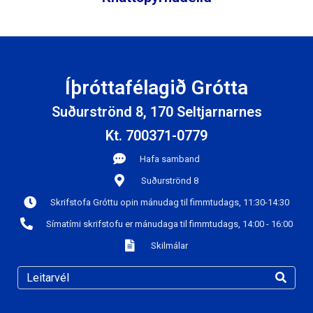
Íþróttafélagið Grótta
Suðurströnd 8, 170 Seltjarnarnes
Kt. 700371-0779
Hafa samband
Suðurströnd 8
Skrifstofa Gróttu opin mánudag til fimmtudags, 11:30-14:30
Símatími skrifstofu er mánudaga til fimmtudags, 14:00 - 16:00
Skilmálar