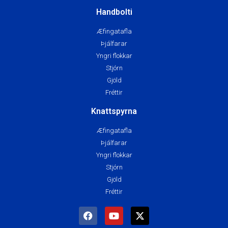
Handbolti
Æfingatafla
Þjálfarar
Yngri flokkar
Stjórn
Gjöld
Fréttir
Knattspyrna
Æfingatafla
Þjálfarar
Yngri flokkar
Stjórn
Gjöld
Fréttir