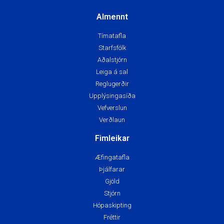
Almennt
Tímatafla
Starfsfólk
Aðalstjórn
Leiga á sal
Reglugerðir
Upplýsingasíða
Vefverslun
Verðlaun
Fimleikar
Æfingatafla
Þjálfarar
Gjöld
Stjórn
Hópaskipting
Fréttir