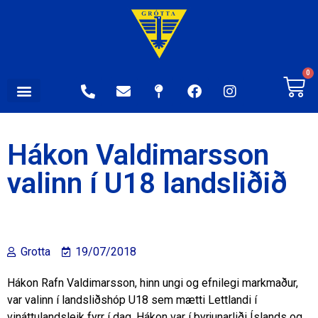
0
Hákon Valdimarsson
valinn í U18 landsliðið
Grotta
19/07/2018
Hákon Rafn Valdimarsson, hinn ungi og efnilegi markmaður,
var valinn í landsliðshóp U18 sem mætti Lettlandi í
vináttulandsleik fyrr í dag. Hákon var í byrjunarliði Íslands og