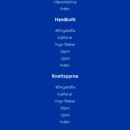
Hópaskipting
Fréttir
Handbolti
Æfingatafla
Þjálfarar
Yngri flokkar
Stjórn
Gjöld
Fréttir
Knattspyrna
Æfingatafla
Þjálfarar
Yngri flokkar
Stjórn
Gjöld
Fréttir