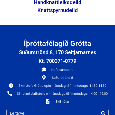
Handknattleiksdeild
Knattspyrnudeild
Íþróttafélagið Grótta
Suðurströnd 8, 170 Seltjarnarnes
Kt. 700371-0779
Hafa samband
Suðurströnd 8
Skrifstofa Gróttu opin mánudag til fimmtudags, 11:30-14:30
Símatími skrifstofu er mánudaga til fimmtudags, 14:00 - 16:00
Skilmálar