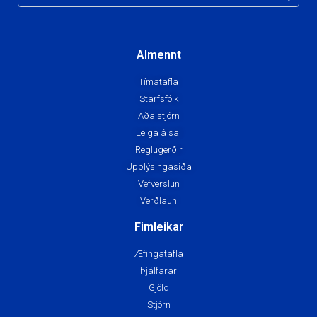
Almennt
Tímatafla
Starfsfólk
Aðalstjórn
Leiga á sal
Reglugerðir
Upplýsingasíða
Vefverslun
Verðlaun
Fimleikar
Æfingatafla
Þjálfarar
Gjöld
Stjórn