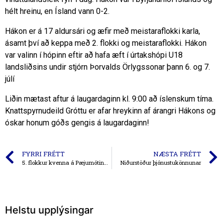
hélt hreinu, en Ísland vann 0-2.
Hákon er á 17 aldursári og æfir með meistaraflokki karla,
ásamt því að keppa með 2. flokki og meistaraflokki. Hákon
var valinn í hópinn eftir að hafa æft í úrtakshópi U18
landsliðsins undir stjórn Þorvalds Örlygssonar þann 6. og 7.
júlí
Liðin mætast aftur á laugardaginn kl. 9:00 að íslenskum tíma.
Knattspyrnudeild Gróttu er afar hreykinn af árangri Hákons og
óskar honum góðs gengis á laugardaginn!
FYRRI FRÉTT
NÆSTA FRÉTT
5. flokkur kvenna á Pæjumótinu í Eyjum
Niðurstöður þjónustukönnunar
Helstu upplýsingar