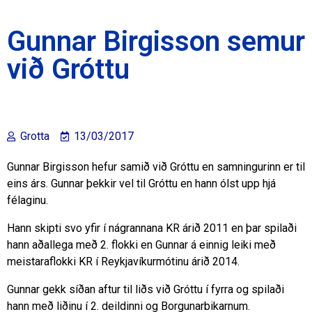
Gunnar Birgisson semur
við Gróttu
Grotta
13/03/2017
Gunnar Birgisson hefur samið við Gróttu en samningurinn er til
eins árs. Gunnar þekkir vel til Gróttu en hann ólst upp hjá
félaginu.
Hann skipti svo yfir í nágrannana KR árið 2011 en þar spilaði
hann aðallega með 2. flokki en Gunnar á einnig leiki með
meistaraflokki KR í Reykjavíkurmótinu árið 2014.
Gunnar gekk síðan aftur til liðs við Gróttu í fyrra og spilaði
hann með liðinu í 2. deildinni og Borgunarbikarnum.