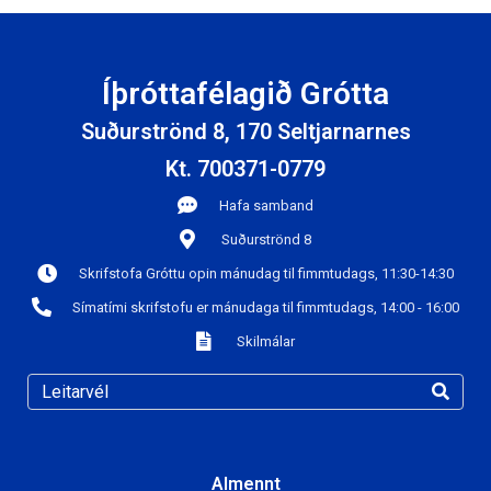
Íþróttafélagið Grótta
Suðurströnd 8, 170 Seltjarnarnes
Kt. 700371-0779
Hafa samband
Suðurströnd 8
Skrifstofa Gróttu opin mánudag til fimmtudags, 11:30-14:30
Símatími skrifstofu er mánudaga til fimmtudags, 14:00 - 16:00
Skilmálar
Almennt