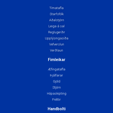
Tímatafla
Starfsfólk
Aðalstjórn
Leiga á sal
Reglugerðir
Upplýsingasíða
Vefverslun
Verðlaun
Fimleikar
Æfingatafla
Þjálfarar
Gjöld
Stjórn
Hópaskipting
Fréttir
Handbolti