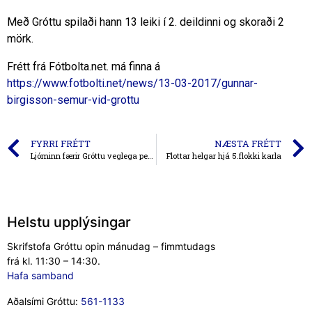
Með Gróttu spilaði hann 13 leiki í 2. deildinni og skoraði 2
mörk.
Frétt frá Fótbolta.net. má finna á
https://www.fotbolti.net/news/13-03-2017/gunnar-
birgisson-semur-vid-grottu
FYRRI FRÉTT
NÆSTA FRÉTT
Ljóminn færir Gróttu veglega peningagjöf
Flottar helgar hjá 5.flokki karla
Helstu upplýsingar
Skrifstofa Gróttu opin mánudag – fimmtudags
frá kl. 11:30 – 14:30.
Hafa samband
Aðalsími Gróttu:
561-1133