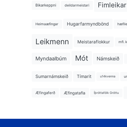
Fimleikar
Bikarkeppni
deildarmeistari
Hugarfarmyndbönd
Heimaæfingar
hæfil
Leikmenn
Meistaraflokkur
mfl. 
Mót
Myndaalbúm
Námskeið
Sumarnámskeið
Tímarit
u
u14kvenna
Æfingatafla
Æfingaferð
Íþróttafólk Gróttu