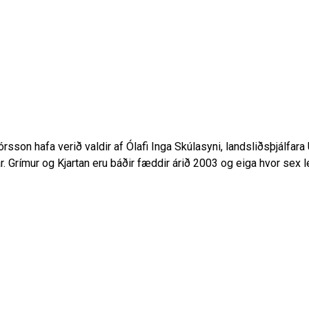
rsson hafa verið valdir af Ólafi Inga Skúlasyni, landsliðsþjálfara
úar. Grímur og Kjartan eru báðir fæddir árið 2003 og eiga hvor sex l