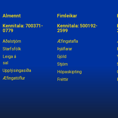
Almennt
Fimleikar
Kennitala: 700371-
Kennitala: 500192-
0779
2599
Aðalstjórn
Æfingatafla
Starfsfólk
Þjálfarar
Leiga á
Gjöld
sal
Stjórn
Upplýsingasíða
Hópaskipting
Æfingatöflur
Fréttir