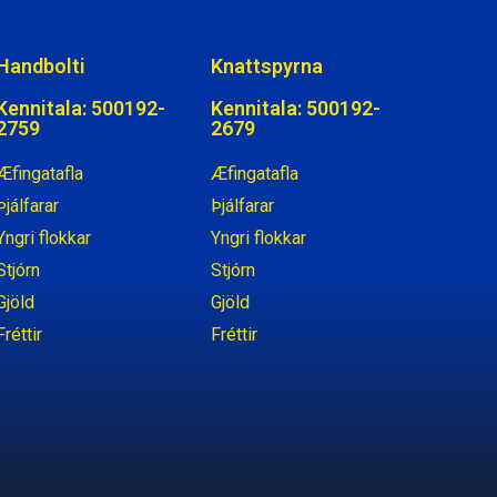
Handbolti
Knattspyrna
Kennitala: 500192-
Kennitala: 500192-
2759
2679
Æfingatafla
Æfingatafla
Þjálfarar
Þjálfarar
Yngri flokkar
Yngri flokkar
Stjórn
Stjórn
Gjöld
Gjöld
Fréttir
Fréttir