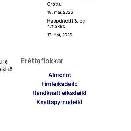
Gróttu
18. maí, 2026
Happdrætti 3. og
4.flokks
17. maí, 2026
Fréttaflokkar
 U18
eiki að
Almennt
Fimleikadeild
Handknattleiksdeild
Knattspyrnudeild