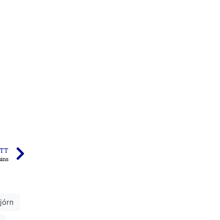
TT
sins
jórn