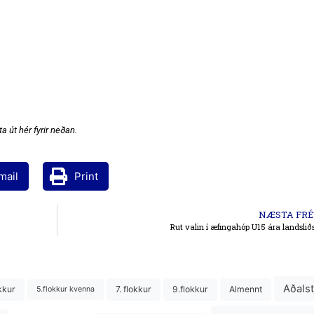
a út hér fyrir neðan.
mail
Print
NÆSTA FRÉ
Rut valin í æfingahóp U15 ára landslið
Aðalst
kkur
7. flokkur
9.flokkur
Almennt
5.flokkur kvenna