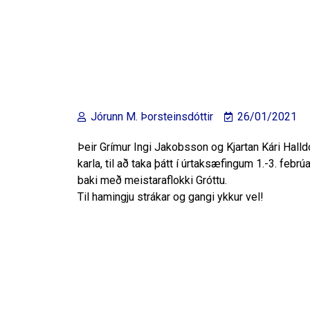
Jórunn M. Þorsteinsdóttir
26/01/2021
Þeir Grímur Ingi Jakobsson og Kjartan Kári Halldó
karla, til að taka þátt í úrtaksæfingum 1.-3. febr
baki með meistaraflokki Gróttu.
Til hamingju strákar og gangi ykkur vel!