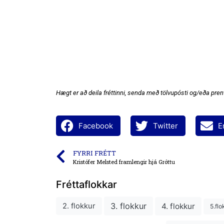
Hægt er að deila fréttinni, senda með tölvupósti og/eða prent
Facebook
Twitter
E
FYRRI FRÉTT
Kristófer Melsted framlengir hjá Gróttu
Fréttaflokkar
3. flokkur
4. flokkur
2. flokkur
5.flo