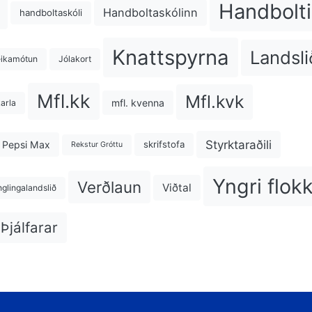
Handbolti
Handboltaskólinn
handboltaskóli
Knattspyrna
Landsli
eikamótun
Jólakort
Mfl.kk
Mfl.kvk
mfl. kvenna
karla
Styrktaraðili
Pepsi Max
skrifstofa
Rekstur Gróttu
Yngri flok
Verðlaun
Viðtal
nglingalandslið
Þjálfarar